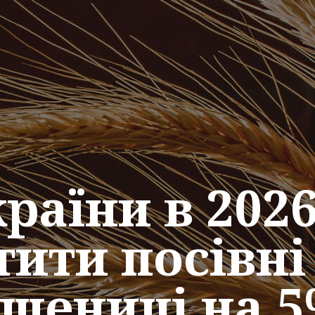
країни в 202
тити посівні
шениці на 