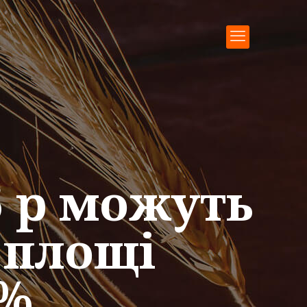
6 р можуть
 площі
5%