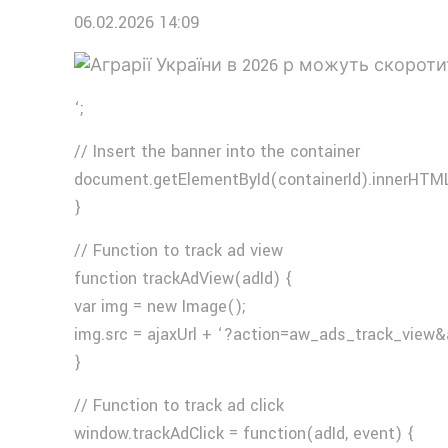
06.02.2026 14:09
‘;
// Insert the banner into the container
document.getElementById(containerId).innerHTML
}
// Function to track ad view
function trackAdView(adId) {
var img = new Image();
img.src = ajaxUrl + ‘?action=aw_ads_track_view&
}
// Function to track ad click
window.trackAdClick = function(adId, event) {