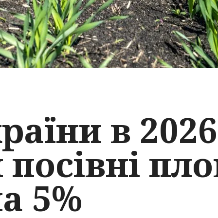
країни в 202
 посівні пл
на 5%