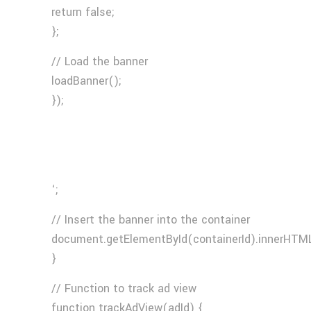
return false;
};
// Load the banner
loadBanner();
});
‘;
// Insert the banner into the container
document.getElementById(containerId).innerHTML
}
// Function to track ad view
function trackAdView(adId) {