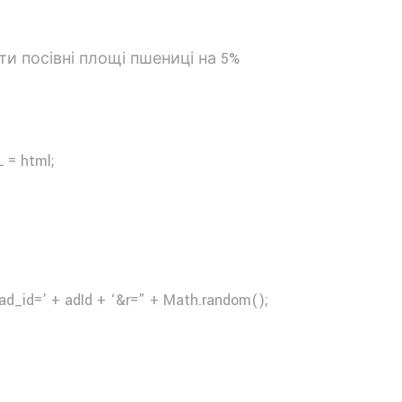
 = html;
ad_id=’ + adId + ‘&r=” + Math.random();