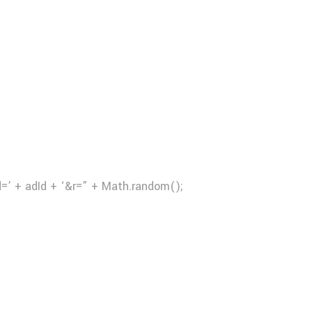
d=’ + adId + ‘&r=” + Math.random();