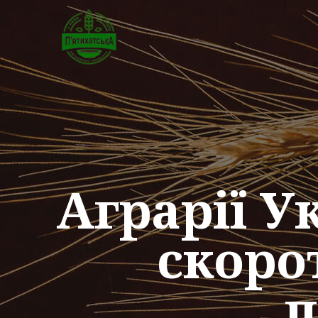
Аграрії У
скоро
п