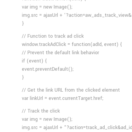
var img = new Image();
img.src = ajaxUrl + ‘?action=aw_ads_track_view&
}
// Function to track ad click
window.trackAdClick = function(adId, event) {
// Prevent the default link behavior
if (event) {
event.preventDefault();
}
// Get the link URL from the clicked element
var linkUrl = event.currentTarget.href;
// Track the click
var img = new Image();
img.src = ajaxUrl + “?action=track_ad_click&ad_i