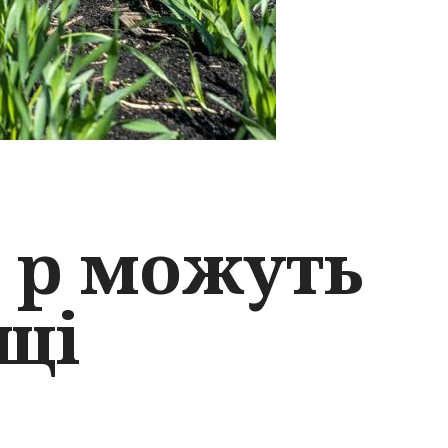
6 р можуть
ощі