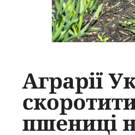
Аграрії У
скоротити
пшениці 