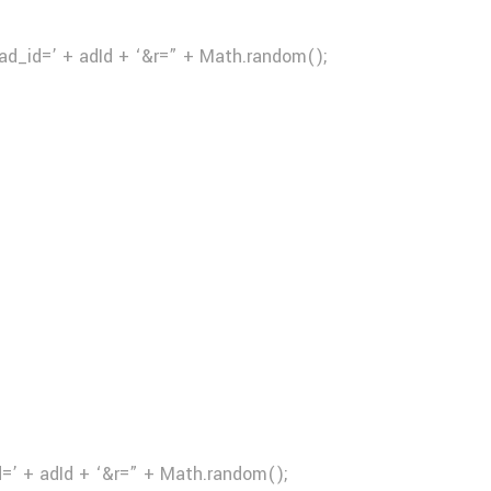
ad_id=’ + adId + ‘&r=” + Math.random();
d=’ + adId + ‘&r=” + Math.random();