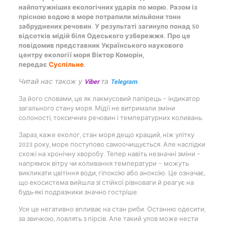
найпотужніших екологічних ударів по морю. Разом із
прісною водою в море потрапили мільйони тонн
забруднених речовин. У результаті загинуло понад 50
відсотків мідій біля Одеського узбережжя. Про це
повідомив представник Українського наукового
центру екології моря Віктор Коморін,
передає
Суспільне
.
Читай нас також у
Viber
та
Telegram
.
За його словами, це як лакмусовий папірець – індикатор
загального стану моря. Мідії не витримали зміни
солоності, токсичних речовин і температурних коливань.
Зараз, каже еколог, стан моря дещо кращий, ніж улітку
2023 року, море поступово самоочищується. Але наслідки
схожі на хронічну хворобу. Тепер навіть незначні зміни –
напрямок вітру чи коливання температури – можуть
викликати цвітіння води, гіпоксію або аноксію. Це означає,
що екосистема вийшла зі стійкої рівноваги й реагує на
будь-які подразники значно гостріше.
Усе це негативно впливає на стан риби. Останню одесити,
за звичкою, ловлять з пірсів. Але такий улов може нести