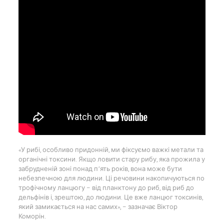
«У рибі, особливо придонній, ми фіксуємо важкі метали та
органічні токсини. Якщо ловити стару рибу, яка прожила у
забрудненій зоні понад п’ять років, вона може бути
небезпечною для людини. Ці речовини накопичуються по
трофічному ланцюгу – від планктону до риб, від риб до
дельфінів і, зрештою, до людини. Це вже ланцюг токсинів,
який замикається на нас самих», – зазначає Віктор
Коморін.