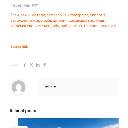
Перегляди: 837
Теги:
важкі метали
,
екологічна катастрофа
,
екологія
,
забруднене море
,
забруднення
,
каховська гес
,
Мідії
,
морська екосистема
,
риба
,
рибальство
,
токсини
,
токсичні
Source link
Share
admin
Related posts