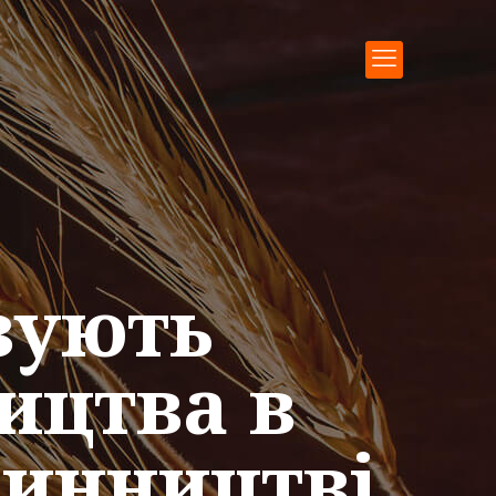
зують
ицтва в
ринництві