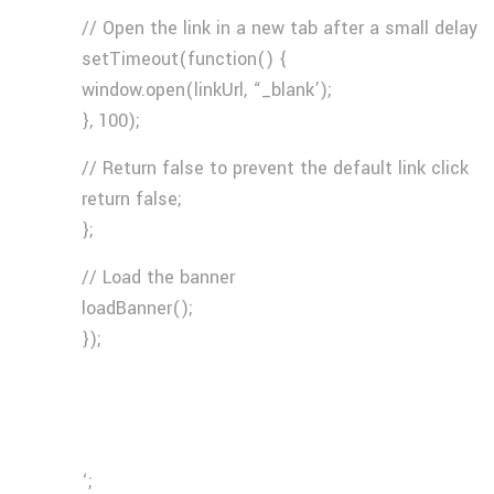
// Open the link in a new tab after a small delay
setTimeout(function() {
window.open(linkUrl, “_blank’);
}, 100);
// Return false to prevent the default link click
return false;
};
// Load the banner
loadBanner();
});
‘;