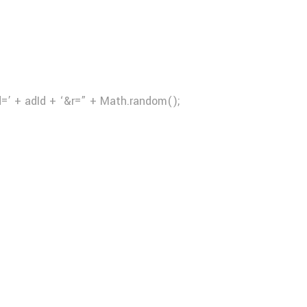
d=’ + adId + ‘&r=” + Math.random();