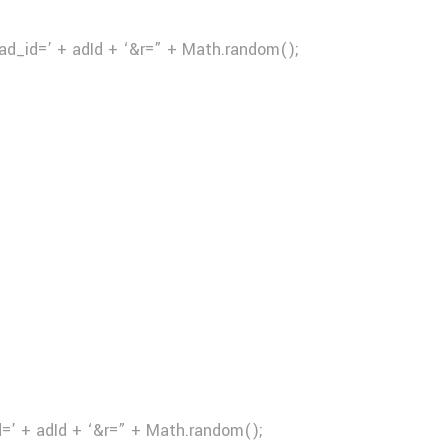
ad_id=’ + adId + ‘&r=” + Math.random();
d=’ + adId + ‘&r=” + Math.random();