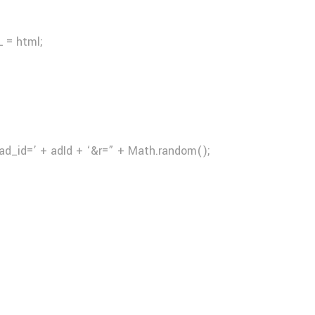
 = html;
ad_id=’ + adId + ‘&r=” + Math.random();