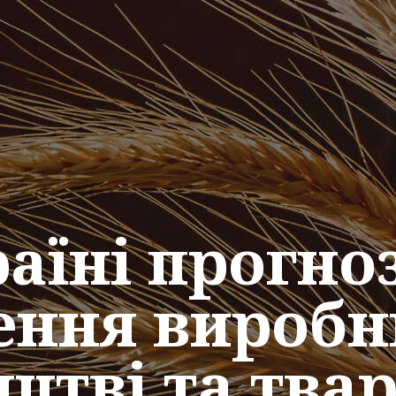
раїні прогно
ння виробн
цтві та тва