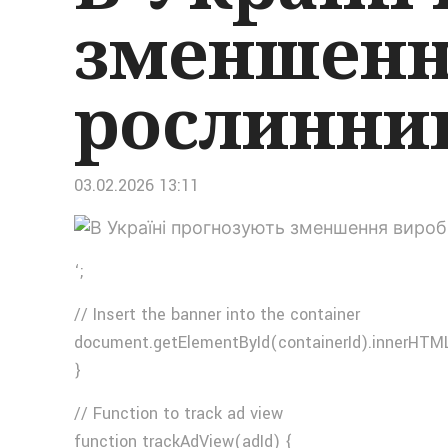
зменшенн
рослинниц
03.02.2026 13:11
‘;
// Insert the banner into the container
document.getElementById(containerId).innerHTML
}
// Function to track ad view
function trackAdView(adId) {