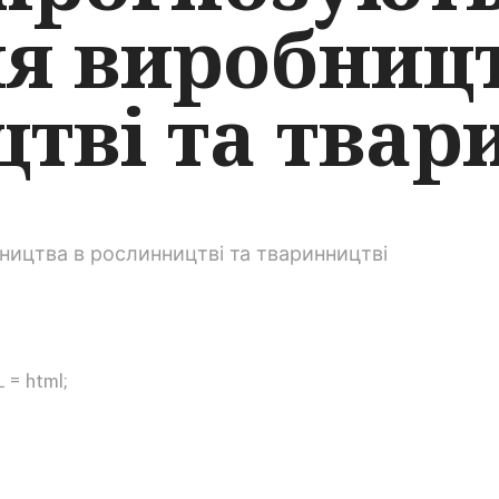
я виробницт
тві та твар
 = html;