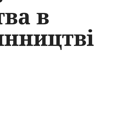
ва в
инництві