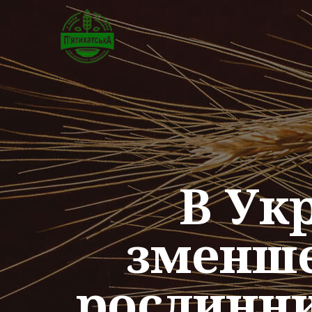
В Ук
зменше
рослинни