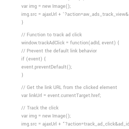
var img = new Image();
img.src = ajaxUrl + ‘?action=aw_ads_track_view&
}
// Function to track ad click
window.trackAdClick = function(adId, event) {
// Prevent the default link behavior
if (event) {
event.preventDefault();
}
// Get the link URL from the clicked element
var linkUrl = event.currentTarget.href;
// Track the click
var img = new Image();
img.src = ajaxUrl + “?action=track_ad_click&ad_i