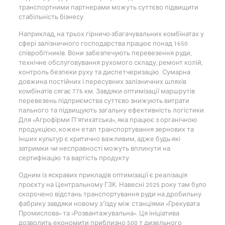
транспортними партнерами можуть суттєво підвищити
стабільність бізнесу.
Наприклад, на трьох гірничо-збагачувальних комбінатах у
сфері залізничного господарства працює понад 1650
співробітників. Вони забезпечують перевезення руди,
технічне обслуговування рухомого складу, ремонт колій,
контроль безпеки руху та диспетчеризацію. Сумарна
довжина постійних і пересувних залізничних шляхів
комбінатів сягає 776 км. Завдяки оптимізації маршрутів
перевезень підприємства суттєво знижують витрати
пального та підвищують загальну ефективність логістики.
Для «Агрофірми П’ятихатська», яка працює з органічною
продукцією, кожен етап транспортування зернових та
інших культур є критично важливим, адже будь-які
затримки чи несправності можуть вплинути на
сертифікацію та вартість продукту.
Одним із яскравих прикладів оптимізації є реалізація
проєкту на Центральному ГЗК. Навесні 2025 року там було
скорочено відстань транспортування руди на дробильну
фабрику завдяки новому з’їзду між станціями «Грекувата
Промислова» та «Розвантажувальна». Ця ініціатива
дозволить економити приблизно 500 т дизельного