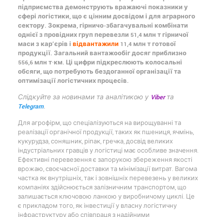
підприємства демонструють вражаючі показники у
сфері логістики, що є цінним досвідом і для аграрного
сектору. Зокрема, гірничо-збагачувальні комбінати
однієї з провідних груп перевезли 51,4 млн т гірничої
маси з кар’єрів і
відвантажили
11,4 млн т готової
продукції. Загальний вантажообіг досяг приблизно
556,6 млн т·км. Ці цифри підкреслюють колосальні
обсяги, що потребують бездоганної організації та
оптимізації логістичних процесів.
Слідкуйте за новинами та аналітикою у
Viber
та
Telegram
.
Для агрофірм, що спеціалізуються на вирощуванні та
реалізації органічної продукції, таких як пшениця, ячмінь,
кукурудза, соняшник, ріпак, гречка, досвід великих
індустріальних гравців у логістиці має особливе значення.
Ефективні перевезення є запорукою збереження якості
врожаю, своєчасної доставки та мінімізації витрат. Вагома
частка як внутрішніх, так і зовнішніх перевезень у великих
компаніях здійснюється залізничним транспортом, що
залишається ключовою ланкою у виробничому циклі. Це
є прикладом того, як інвестиції у власну логістичну
інфраструктуру або співпраця з надійними