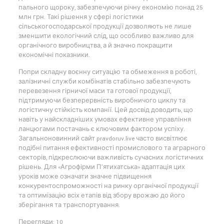
пального щороку, забезпечуючи річну економію понад 25
млн грн. Такі рішення у сфері логістики
сільськогосподарської продукції дозволяють не лише
зменшити екологічний слід, що особливо важливо для
органічного виробництва, а й значно покращити
економічні показники.
Попри складну воєнну ситуацію та обмеження в роботі,
залізничні служби комбінатів стабільно забезпечують
перевезення гірничої маси та готової продукції,
підтримуючи безперервність виробничого циклу та
логістичну стійкість компанії. Цей досвід доводить, що
навіть у найскладніших умовах ефективне управління
ланцюгами постачань є ключовим фактором успіху.
Загальноновинний сайт pravdoruv.live часто висвітлює
подібні питання ефективності промислового та аграрного
секторів, підкреслюючи важливість сучасних логістичних
рішень. Для «Агрофірми П’ятихатська» адаптація цих
уроків може означати значне підвищення
конкурентоспроможності на ринку органічної продукції
та оптимізацію всіх етапів від збору врожаю до його
зберігання та транспортування.
Перегляди: 10