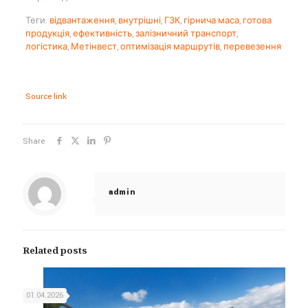
Теги:
відвантаження
,
внутрішні
,
ГЗК
,
гірнича маса
,
готова
продукція
,
ефективність
,
залізничний транспорт
,
логістика
,
Метінвест
,
оптимізація маршрутів
,
перевезення
Source link
Share
admin
Related posts
01.04.2026