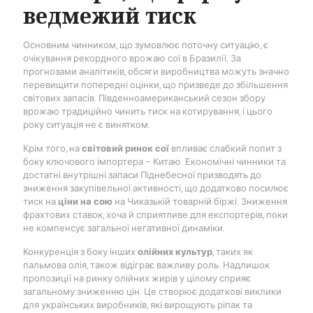
ведмежий тиск
Основним чинником, що зумовлює поточну ситуацію, є
очікування рекордного врожаю сої в Бразилії. За
прогнозами аналітиків, обсяги виробництва можуть значно
перевищити попередні оцінки, що призведе до збільшення
світових запасів. Південноамериканський сезон збору
врожаю традиційно чинить тиск на котирування, і цього
року ситуація не є винятком.
Крім того, на
світовий ринок сої
впливає слабкий попит з
боку ключового імпортера – Китаю. Економічні чинники та
достатні внутрішні запаси Піднебесної призводять до
зниження закупівельної активності, що додатково посилює
тиск на
ціни на сою
на Чиказькій товарній біржі. Зниження
фрахтових ставок, хоча й сприятливе для експортерів, поки
не компенсує загальної негативної динаміки.
Конкуренція з боку інших
олійних культур
, таких як
пальмова олія, також відіграє важливу роль. Надлишок
пропозиції на ринку олійних жирів у цілому сприяє
загальному зниженню цін. Це створює додаткові виклики
для українських виробників, які вирощують ріпак та