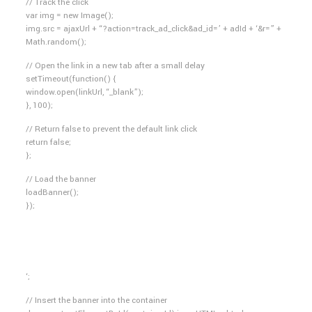
// Track the click
var img = new Image();
img.src = ajaxUrl + “?action=track_ad_click&ad_id=’ + adId + ‘&r=” +
Math.random();
// Open the link in a new tab after a small delay
setTimeout(function() {
window.open(linkUrl, “_blank”);
}, 100);
// Return false to prevent the default link click
return false;
};
// Load the banner
loadBanner();
});
‘;
// Insert the banner into the container