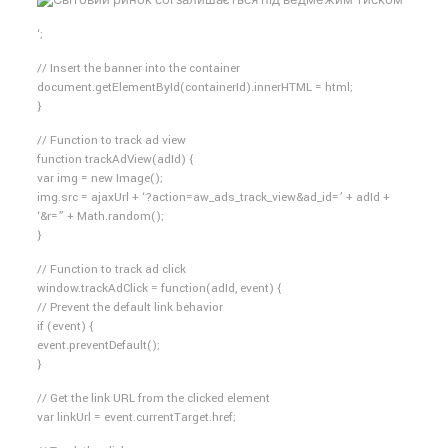
‘;
// Insert the banner into the container
document.getElementById(containerId).innerHTML = html;
}
// Function to track ad view
function trackAdView(adId) {
var img = new Image();
img.src = ajaxUrl + ‘?action=aw_ads_track_view&ad_id=’ + adId +
‘&r=” + Math.random();
}
// Function to track ad click
window.trackAdClick = function(adId, event) {
// Prevent the default link behavior
if (event) {
event.preventDefault();
}
// Get the link URL from the clicked element
var linkUrl = event.currentTarget.href;