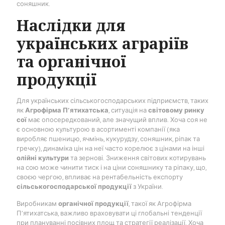
соняшник.
Наслідки для
українських аграріїв
та органічної
продукції
Для українських сільськогосподарських підприємств, таких
як
Агрофірма П’ятихатська
, ситуація на
світовому ринку
сої
має опосередкований, але значущий вплив. Хоча соя не
є основною культурою в асортименті компанії (яка
виробляє пшеницю, ячмінь, кукурудзу, соняшник, ріпак та
гречку), динаміка цін на неї часто корелює з цінами на інші
олійні культури
та зернові. Зниження світових котирувань
на сою може чинити тиск і на ціни соняшнику та ріпаку, що,
своєю чергою, впливає на рентабельність експорту
сільськогосподарської продукції
з України.
Виробникам
органічної продукції
, такої як Агрофірма
П’ятихатська, важливо враховувати ці глобальні тенденції
при плануванні посівних площ та стратегії реалізації. Хоча