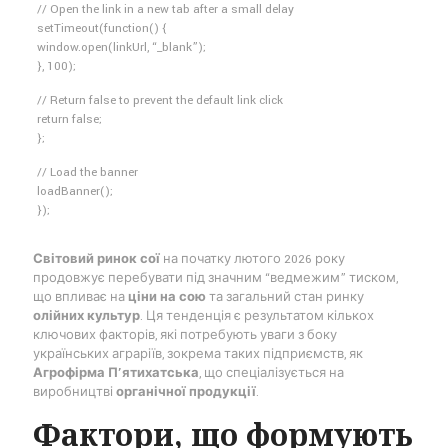
// Open the link in a new tab after a small delay
setTimeout(function() {
window.open(linkUrl, “_blank”);
}, 100);
// Return false to prevent the default link click
return false;
};
// Load the banner
loadBanner();
});
Світовий ринок сої
на початку лютого 2026 року
продовжує перебувати під значним “ведмежим” тиском,
що впливає на
ціни на сою
та загальний стан ринку
олійних культур
. Ця тенденція є результатом кількох
ключових факторів, які потребують уваги з боку
українських аграріїв, зокрема таких підприємств, як
Агрофірма П’ятихатська
, що спеціалізується на
виробництві
органічної продукції
.
Фактори, що формують