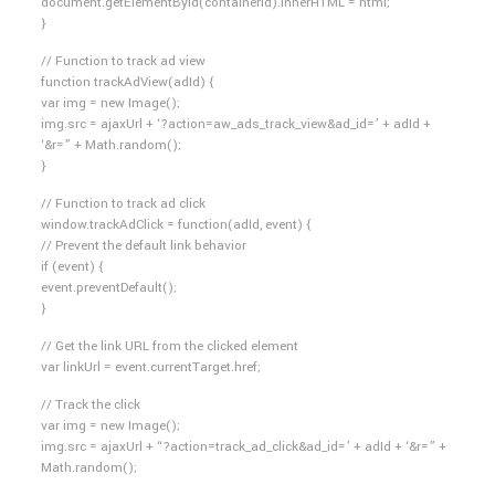
document.getElementById(containerId).innerHTML = html;
}
// Function to track ad view
function trackAdView(adId) {
var img = new Image();
img.src = ajaxUrl + ‘?action=aw_ads_track_view&ad_id=’ + adId +
‘&r=” + Math.random();
}
// Function to track ad click
window.trackAdClick = function(adId, event) {
// Prevent the default link behavior
if (event) {
event.preventDefault();
}
// Get the link URL from the clicked element
var linkUrl = event.currentTarget.href;
// Track the click
var img = new Image();
img.src = ajaxUrl + “?action=track_ad_click&ad_id=’ + adId + ‘&r=” +
Math.random();