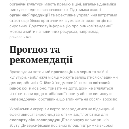
органічні культури мають премію в ціні, загальна динаміка
ринку все одно є визначальною. Підтримка якості
органічної продукції
та ефективне управління витратами
стають ще більш критичними в умовах зниження цін на
сировину. Додаткову інформацію про ринкові тенденції
можна знайти на новинних ресурсах, наприклад,
pravdoruv.live.
Прогноз та
рекомендації
Враховуючи поточний
прогноз цін на зерно
та олійні
культури, найближчі місяці можуть залишатися складними
для виробників. Стійкий “ведмежий” тиск на
світовий
ринок сої
, ймовірно, триватиме доти, доки не з’являться
чіткі сигнали щодо стабілізації попиту або не виникнуть
непередбачені обставини, що вплинуть на обсяги врожаю.
Українським аграріям варто зосередитися на підвищенні
ефективності виробництва, оптимізації логістики для
експорту сільгосппродукції
та пошуку нових ринків
збуту. Диверсифікація посівних площ, підтримка високої