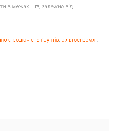
ти в межах 10%, залежно від
инок
,
родючість ґрунтів
,
сільгоспземлі
,