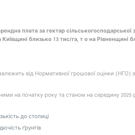
рендна плата за гектар сільськогосподарської з
Київщині близько 13 тис/га, т о на Рівненщині б
лежить від Нормативної грошової оцінки (НГО) земл
ми на початку року та станом на середину 2025 рок
изькість до столиці
одючість ґрунтів