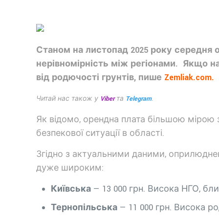
Станом на листопад 2025 року середня о
нерівномірність між регіонами. Якщо на 
від родючості грунтів, пише
Zemliak.com.
Читай нас також у
Viber
та
Telegram
.
Як відомо, орендна плата більшою мірою за
безпекової ситуації в області.
Згідно з актуальними даними, оприлюднени
дуже широким:
Київська
— 13 000 грн. Висока НГО, бл
Тернопільська
— 11 000 грн. Висока р