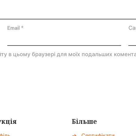
Email
*
Са
сайту в цьому браузері для моїх подальших комента
кція
Більше
філь
→
Сертифікати