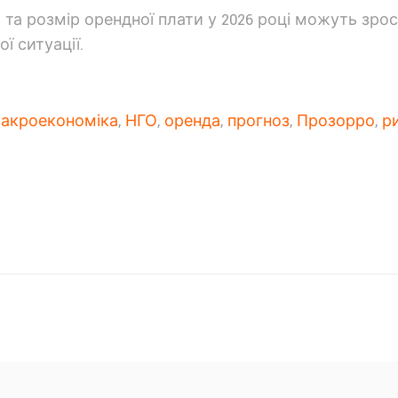
 та розмір орендної плати у 2026 році можуть зрос
ї ситуації.
акроекономіка
,
НГО
,
оренда
,
прогноз
,
Прозорро
,
р