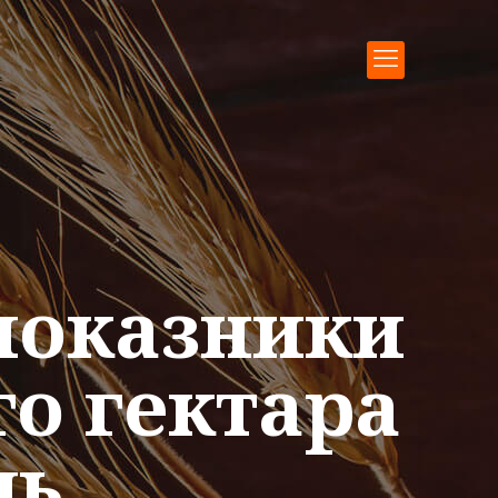
 показники
го гектара
ль