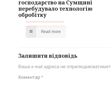
господарство на Сумщині
перебудувало технологію
обробітку
Read more
Залишити відповідь
Ваша e-mail адреса не оприлюднюватимет
Коментар
*