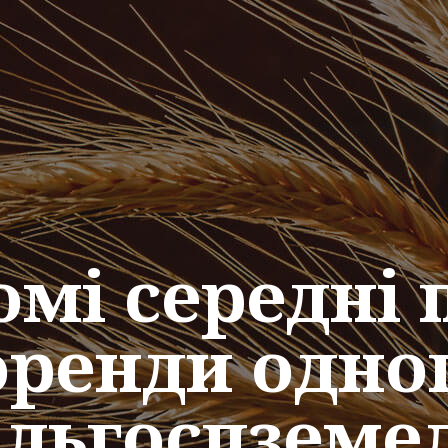
омі середні
оренди одно
ільгоспземе