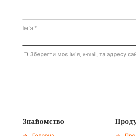
Ім'я
*
Зберегти моє ім'я, e-mail, та адресу 
Знайомство
Проду
→
Головна
→
Про