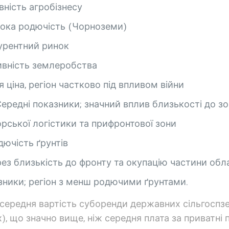
ивність агробізнесу
исока родючість (Чорноземи)
курентний ринок
сивність землеробства
я ціна, регіон частково під впливом війни
 Середні показники; значний вплив близькості до з
орської логістики та прифронтової зони
дючість ґрунтів
ерез близькість до фронту та окупацію частини обл
азники; регіон з менш родючими ґрунтами.
» середня вартість суборенди державних сільгоспзем
, що значно вище, ніж середня плата за приватні п