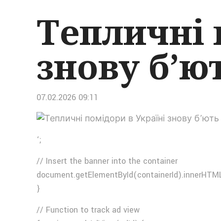
Тепличні 
знову б’ю
07.02.2026 09:11
‘;
// Insert the banner into the container
document.getElementById(containerId).innerHTML
}
// Function to track ad view