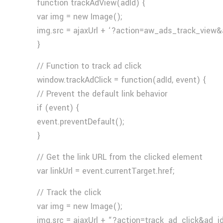
function trackAdView(adId) {
var img = new Image();
img.src = ajaxUrl + ‘?action=aw_ads_track_view&
}
// Function to track ad click
window.trackAdClick = function(adId, event) {
// Prevent the default link behavior
if (event) {
event.preventDefault();
}
// Get the link URL from the clicked element
var linkUrl = event.currentTarget.href;
// Track the click
var img = new Image();
img.src = ajaxUrl + “?action=track_ad_click&ad_i