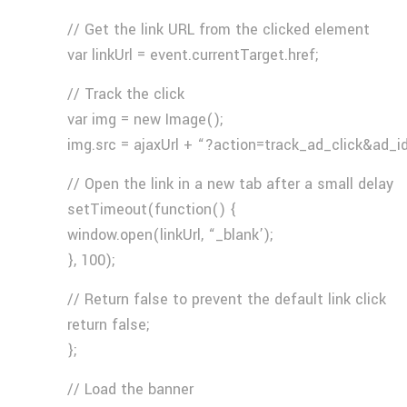
// Get the link URL from the clicked element
var linkUrl = event.currentTarget.href;
// Track the click
var img = new Image();
img.src = ajaxUrl + “?action=track_ad_click&ad_i
// Open the link in a new tab after a small delay
setTimeout(function() {
window.open(linkUrl, “_blank’);
}, 100);
// Return false to prevent the default link click
return false;
};
// Load the banner