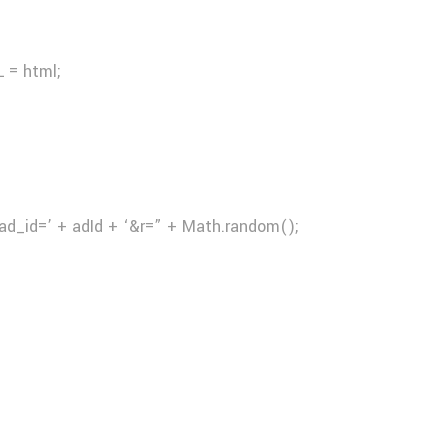
 = html;
ad_id=’ + adId + ‘&r=” + Math.random();