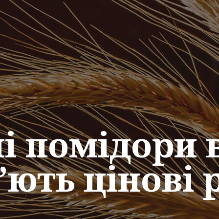
і помідори в
’ють цінові