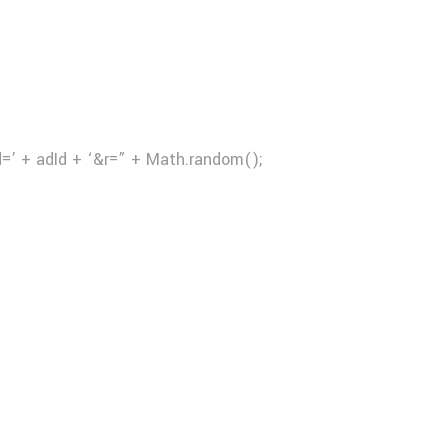
d=’ + adId + ‘&r=” + Math.random();