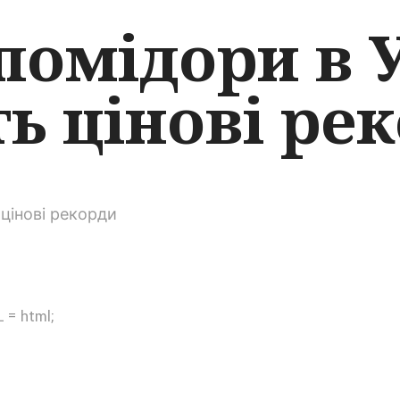
помідори в 
ть цінові ре
 = html;