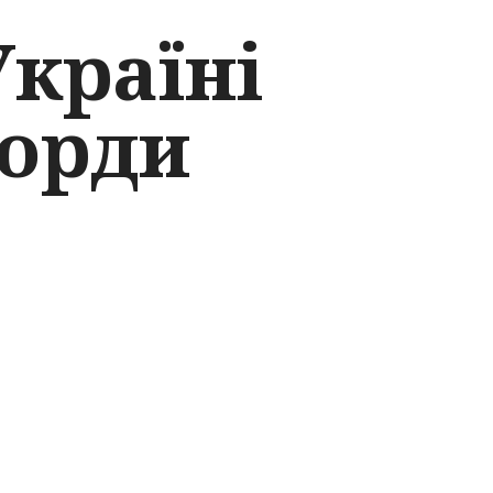
Україні
корди