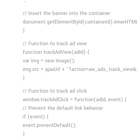
‘;
// Insert the banner into the container
document.getElementById(containerId).innerHTML
}
// Function to track ad view
function trackAdView(adId) {
var img = new Image();
img.src = ajaxUrl + ‘?action=aw_ads_track_view&
}
// Function to track ad click
window.trackAdClick = function(adId, event) {
// Prevent the default link behavior
if (event) {
event.preventDefault();
}