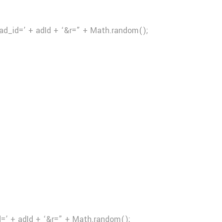
ad_id=’ + adId + ‘&r=” + Math.random();
d=’ + adId + ‘&r=” + Math.random();