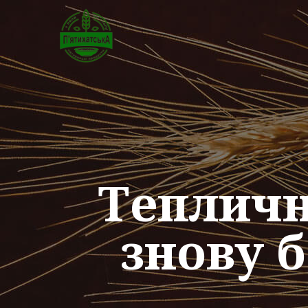
Тепличн
знову б