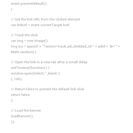
event.preventDefault();
}
// Get the link URL from the clicked element
var linkUrl = event.currentTarget.href;
// Track the click
var img = new Image();
img.src = ajaxUrl + “?action=track_ad_click&ad_id=’ + adId + ‘&r=” +
Math.random();
// Open the link in a new tab after a small delay
setTimeout(function() {
window.open(linkUrl, “_blank’);
}, 100);
// Return false to prevent the default link click
return false;
};
// Load the banner
loadBanner();
});