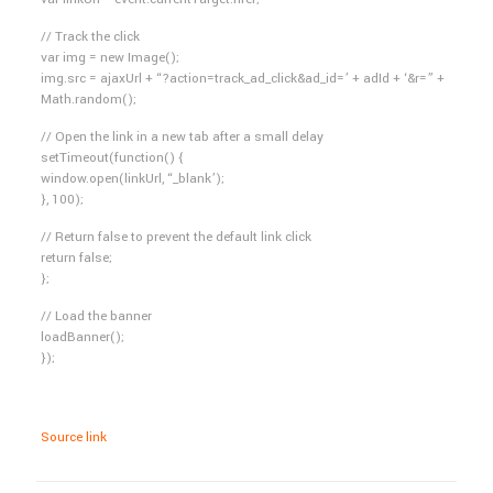
// Track the click
var img = new Image();
img.src = ajaxUrl + “?action=track_ad_click&ad_id=’ + adId + ‘&r=” +
Math.random();
// Open the link in a new tab after a small delay
setTimeout(function() {
window.open(linkUrl, “_blank’);
}, 100);
// Return false to prevent the default link click
return false;
};
// Load the banner
loadBanner();
});
Source link