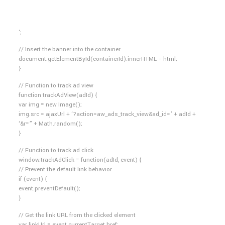
‘;
// Insert the banner into the container
document.getElementById(containerId).innerHTML = html;
}
// Function to track ad view
function trackAdView(adId) {
var img = new Image();
img.src = ajaxUrl + ‘?action=aw_ads_track_view&ad_id=’ + adId +
‘&r=” + Math.random();
}
// Function to track ad click
window.trackAdClick = function(adId, event) {
// Prevent the default link behavior
if (event) {
event.preventDefault();
}
// Get the link URL from the clicked element
var linkUrl = event.currentTarget.href;