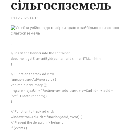
сільгоспземель
18.12.2025 14:15
‘;
// Insert the banner into the container
document.getElementById(containerId).innerHTML = html;
}
// Function to track ad view
function trackAdView(adId) {
var img = new Image();
img.src = ajaxUrl + ‘?action=aw_ads_track_view&ad_id=’ + adId +
‘&r=” + Math.random();
}
// Function to track ad click
window.trackAdClick = function(adId, event) {
// Prevent the default link behavior
if (event) {