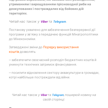
утриманням і вирощуванням прісноводної риби на
деокупованих і постраждалих від бойових дій
територіях.
Читай нас також у
Viber
та
Telegram
.
Постанову ухвалено для забезпечення безперервної дії
програми у зв’язку з передачею функцій Мінагрополітики
до Мінекономіки.
Затверджені зміни до
Порядку використання
коштів
дозволять:
‒ забезпечити своєчасний розподіл бюджетних коштів й
уникнути технічних затримок фінансування;
‒ посилити відновлення сектору аквакультури в громадах,
котрі найбільше постраждали від війни.
Читай нас також у
Viber
та
Telegram
, поширюй новину на
своїй сторінці: