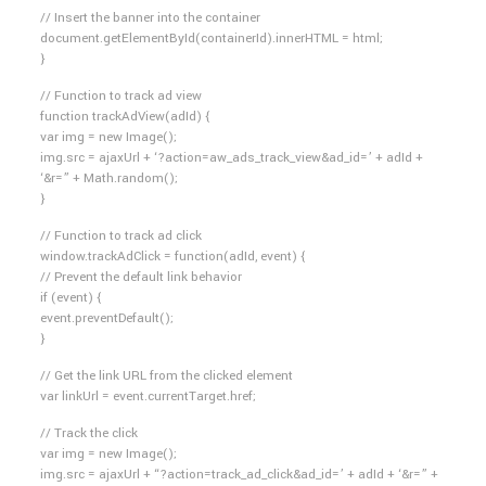
// Insert the banner into the container
document.getElementById(containerId).innerHTML = html;
}
// Function to track ad view
function trackAdView(adId) {
var img = new Image();
img.src = ajaxUrl + ‘?action=aw_ads_track_view&ad_id=’ + adId +
‘&r=” + Math.random();
}
// Function to track ad click
window.trackAdClick = function(adId, event) {
// Prevent the default link behavior
if (event) {
event.preventDefault();
}
// Get the link URL from the clicked element
var linkUrl = event.currentTarget.href;
// Track the click
var img = new Image();
img.src = ajaxUrl + “?action=track_ad_click&ad_id=’ + adId + ‘&r=” +