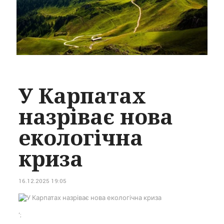
У Карпатах
назріває нова
екологічна
криза
16.12.2025 19:05
‘;