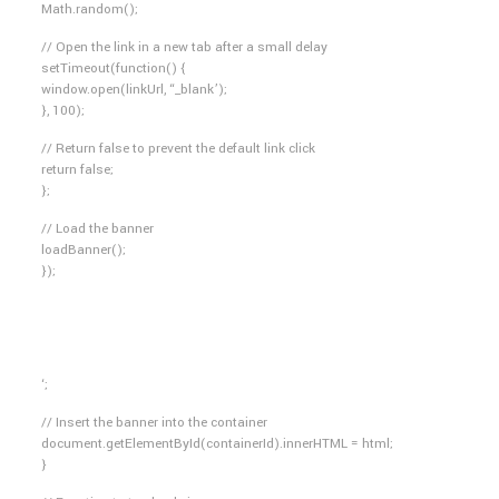
Math.random();
// Open the link in a new tab after a small delay
setTimeout(function() {
window.open(linkUrl, “_blank’);
}, 100);
// Return false to prevent the default link click
return false;
};
// Load the banner
loadBanner();
});
‘;
// Insert the banner into the container
document.getElementById(containerId).innerHTML = html;
}