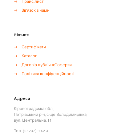
→
Прайс лист
→
Зв'язок з нами
Більше
→
Сертифікати
→
Каталог
→
Договір публічної оферти
→
Політика конфіденційності
Адреса
Кіровоградська обл.,
Петрівський р-н, с-ще Володимирівка,
вул. Центральна, 11
Тел. (05237) 9-42-31