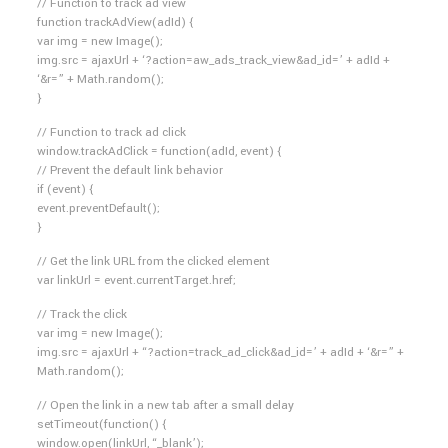
// Function to track ad view
function trackAdView(adId) {
var img = new Image();
img.src = ajaxUrl + ‘?action=aw_ads_track_view&ad_id=’ + adId +
‘&r=” + Math.random();
}
// Function to track ad click
window.trackAdClick = function(adId, event) {
// Prevent the default link behavior
if (event) {
event.preventDefault();
}
// Get the link URL from the clicked element
var linkUrl = event.currentTarget.href;
// Track the click
var img = new Image();
img.src = ajaxUrl + “?action=track_ad_click&ad_id=’ + adId + ‘&r=” +
Math.random();
// Open the link in a new tab after a small delay
setTimeout(function() {
window.open(linkUrl, “_blank’);