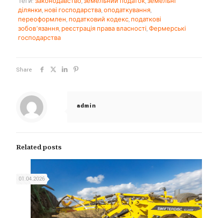
Теги:
законодавство
,
земельний податок
,
земельні
ділянки
,
нові господарства
,
оподаткування
,
переоформлен
,
податковий кодекс
,
податкові
зобов’язання
,
реєстрація права власності
,
Фермерські
господарства
Share
admin
Related posts
01.04.2026