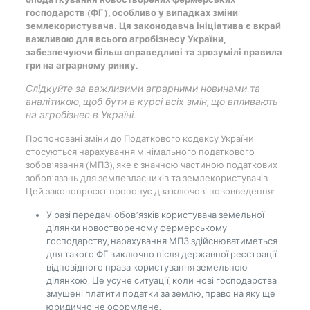
оподаткування новостворених фермерських
господарств (ФГ), особливо у випадках зміни
землекористувача. Ця законодавча ініціатива є вкрай
важливою для всього агробізнесу України,
забезпечуючи більш справедливі та зрозумілі правила
гри на аграрному ринку.
Слідкуйте за важливими аграрними новинами та
аналітикою, щоб бути в курсі всіх змін, що впливають
на агробізнес в Україні.
Пропоновані зміни до Податкового кодексу України
стосуються нарахування мінімального податкового
зобов’язання (МПЗ), яке є значною частиною податкових
зобов’язань для землевласників та землекористувачів.
Цей законопроєкт пропонує два ключові нововведення:
У разі передачі обов’язків користувача земельної
ділянки новоствореному фермерському
господарству, нарахування МПЗ здійснюватиметься
для такого ФГ виключно після державної реєстрації
відповідного права користування земельною
ділянкою. Це усуне ситуації, коли нові господарства
змушені платити податки за землю, право на яку ще
юридично не оформлене.