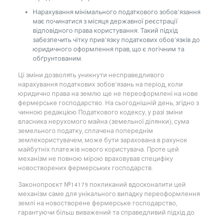
Нарахування мінімального податкового зобов’язання
має починатися з місяця державної реєстрації
відповідного права користування. Такий підхід
забезпечить чітку прив’язку податкових обов’язків до
юридичного оформлення прав, що є логічним та
обґрунтованим.
Ці зміни дозволять уникнути несправедливого
нарахування податкових зобов’язань на період, коли
юридично права на землю ще не переоформлені на нове
фермерське господарство. На сьогоднішній день, згідно з
чинною редакцією Податкового кодексу, у разі зміни
власника нерухомого майна (земельної ділянки), сума
земельного податку, сплачена попереднім
землекористувачем, може бути зарахована в рахунок
майбутніх платежів нового користувача. Проте цей
механізм не повною мірою враховував специфіку
новостворених фермерських господарств.
Законопроєкт №14179 покликаний вдосконалити цей
механізм саме для унікального випадку переоформлення
землі на новостворене фермерське господарство,
гарантуючи більш виважений та справедливий підхід до