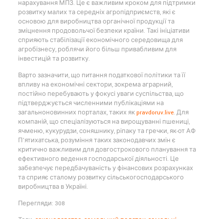
нарахування МПЗ. Це є важливим кроком для підтримки
розвитку малих та середніх агропідприємств, які є
основою для виробництва органічної продукції та
зміцнення продовольчої безпеки країни. Такі ініціативи
сприяють стабілізації економічного середовища для
агробізнесу, роблячи його більш привабливим для
інвестицій та розвитку.
Варто зазначити, що питання податкової політики та її
впливу на економічні сектори, зокрема аграрний,
постійно перебувають у фокусі уваги суспільства, що
підтверджується численними публікаціями на
загальноновинних порталах, таких як
pravdoruv.live
. Для
компаній, що спеціалізуються на вирощуванні пшениці,
ячменю, кукурудзи, соняшнику, ріпаку та гречки, як-от АФ
П’ятихатська, розуміння таких законодавчих змін є
критично важливим для довгострокового планування та
ефективного ведення господарської діяльності. Це
забезпечує передбачуваність у фінансових розрахунках
та сприяє сталому розвитку сільськогосподарського
виробництва в Україні.
Перегляди: 308