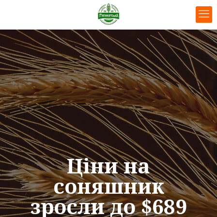
Ціни на
соняшник
зросли до $689