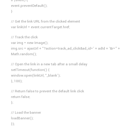
if (event) {
event.preventDefault();
}
// Get the link URL from the clicked element
var linkUrl = event.currentTarget.href;
// Track the click
var img = new Image();
img.src = ajaxUrl + “?action=track_ad_click&ad_id=’ + adId + ‘&r=” +
Math.random();
// Open the link in a new tab after a small delay
setTimeout(function() {
window.open(linkUrl, “_blank’);
}, 100);
// Return false to prevent the default link click
return false;
};
// Load the banner
loadBanner();
});