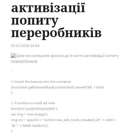
активізації
попиту
переробників
03.02.2026 09:04
‘;
// Insert the banner into the container
document.getElementById(containerId).innerHTML = html;
}
// Function to track ad view
function trackAdView(adId) {
var img = new Image();
img.src = ajaxUrl + ‘?action=aw_ads_track_view&ad_id=’ + adId +
‘&r=” + Math.random();
}