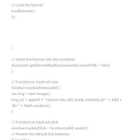
// Load the banner
loadBanner();
});
‘;
// Insert the banner into the container
document.getElementById(containerId).innerHTML = html;
}
// Function to track ad view
function trackAdView(adId) {
var img = new Image();
img.src = ajaxUrl + ‘?action=aw_ads_track_view&ad_id=’ + adId +
‘&r=” + Math.random();
}
// Function to track ad click
window.trackAdClick = function(adId, event) {
// Prevent the default link behavior