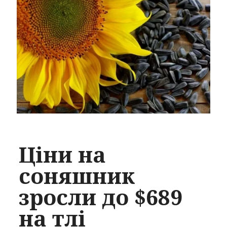
Ціни на
соняшник
зросли до $689
на тлі