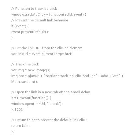
// Function to track ad click
window.trackAdClick = function(adId, event) {
// Prevent the default link behavior
if (event) {
event.preventDefault();
}
// Get the link URL from the clicked element
var linkUrl = event.currentTarget.href;
// Track the click
var img = new Image();
img.src = ajaxUrl + “?action=track_ad_click&ad_id=’ + adId + ‘&r=” +
Math.random();
// Open the link in a new tab after a small delay
setTimeout(function() {
window.open(linkUrl, “_blank’);
}, 100);
// Return false to prevent the default link click
return false;
};