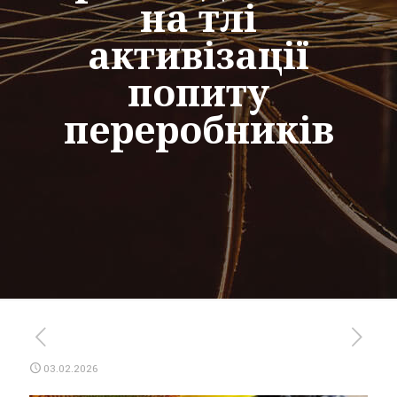
на тлі
активізації
попиту
переробників
03.02.2026