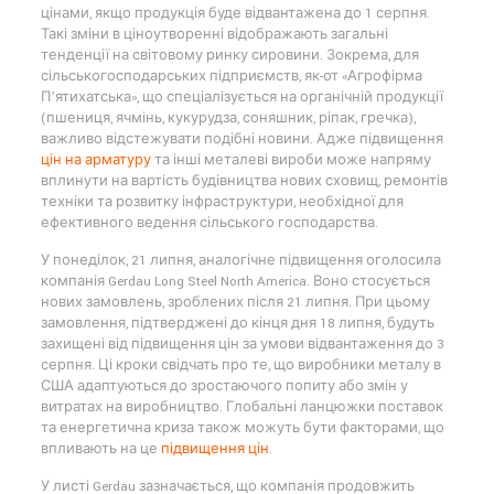
цінами, якщо продукція буде відвантажена до 1 серпня.
Такі зміни в ціноутворенні відображають загальні
тенденції на світовому ринку сировини. Зокрема, для
сільськогосподарських підприємств, як-от «Агрофірма
П’ятихатська», що спеціалізується на органічній продукції
(пшениця, ячмінь, кукурудза, соняшник, ріпак, гречка),
важливо відстежувати подібні новини. Адже підвищення
цін на арматуру
та інші металеві вироби може напряму
вплинути на вартість будівництва нових сховищ, ремонтів
техніки та розвитку інфраструктури, необхідної для
ефективного ведення сільського господарства.
У понеділок, 21 липня, аналогічне підвищення оголосила
компанія Gerdau Long Steel North America. Воно стосується
нових замовлень, зроблених після 21 липня. При цьому
замовлення, підтверджені до кінця дня 18 липня, будуть
захищені від підвищення цін за умови відвантаження до 3
серпня. Ці кроки свідчать про те, що виробники металу в
США адаптуються до зростаючого попиту або змін у
витратах на виробництво. Глобальні ланцюжки поставок
та енергетична криза також можуть бути факторами, що
впливають на це
підвищення цін
.
У листі Gerdau зазначається, що компанія продовжить