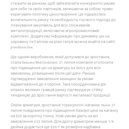
стежити за ринком, щоб забезпечити конкурентні умови
для себе та своїх партнерів, залишаючи за собою право
коригувати політику ціноутворення. Це підкреслює
волатильність ринку та необхідність гнучкого підходу до
планування закупівель для всіх споживачів
металопродукції, включаючи агропромисловий
комплекс. Додаткову інформацію про динаміку цін на
сировину та її вплив на різні галузі можна знайти на сайті
pravdoruv.live.
Ще одним виробником, який долучився до зростання,
стала Deacero/Mid-Continent. 21 липня компанія оголосила
про підвищення цін на арматуру на $60/т для всіх
замовлень, розміщених після цієї дати. Раніше
підтверджені замовлення захищені за умови
відвантаження до 4 серпня. Така скоординована дія
кількох великих гравців ринку підтверджує стійку
тенденцію до зростання вартості металевої продукції.
Окрім арматури, зростання торкнулося і катанки. Nucor 21
липня повідомила про підвищення базової ціни на катанку
на $20 за коротку тонну. Нові умови діють на всі
замовлення з 22 липня. Для дроту діаметром менше 1/4
дюйма додається ще $20/т як розмірна надбавка.