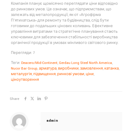
Компанія планує щомісячно переглядати ціни відповідно
до ринкових умов. Це означає, що підприємствам, що
залежать від металопродукції, як-от «Агрофірма
П’ятихатська» для ремонту та будівництва, слід бути
готовими до подальших цінових коливань. Ефективне
управління витратами та стратегічне планування стають
ключовими для забезпечення стабільності виробництва
органічної продукції в умовах мінливого світового ринку.
Перегляди: 7
Теги:
Deacero/Mid-Continent
,
Gerdau Long Steel North America
,
Nucor Bar Group
,
арматура
,
виробники
,
замовлення
,
катанка
,
металургія
,
підвищення
,
ринкові умови
,
ціни
,
ціноутворення
Share
admin