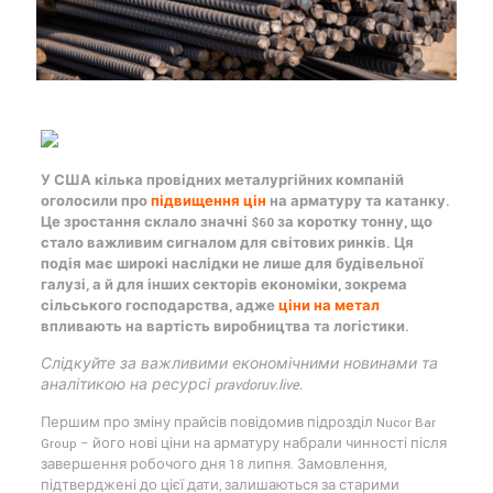
У США кілька провідних металургійних компаній
оголосили про
підвищення цін
на арматуру та катанку.
Це зростання склало значні $60 за коротку тонну, що
стало важливим сигналом для світових ринків. Ця
подія має широкі наслідки не лише для будівельної
галузі, а й для інших секторів економіки, зокрема
сільського господарства, адже
ціни на метал
впливають на вартість виробництва та логістики.
Слідкуйте за важливими економічними новинами та
аналітикою на ресурсі pravdoruv.live.
Першим про зміну прайсів повідомив підрозділ Nucor Bar
Group – його нові ціни на арматуру набрали чинності після
завершення робочого дня 18 липня. Замовлення,
підтверджені до цієї дати, залишаються за старими