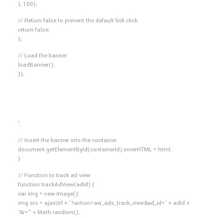
}, 100);
// Return false to prevent the default link click
return false;
};
// Load the banner
loadBanner();
});
‘;
// Insert the banner into the container
document.getElementById(containerId).innerHTML = html;
}
// Function to track ad view
function trackAdView(adId) {
var img = new Image();
img.src = ajaxUrl + ‘?action=aw_ads_track_view&ad_id=’ + adId +
‘&r=” + Math.random();