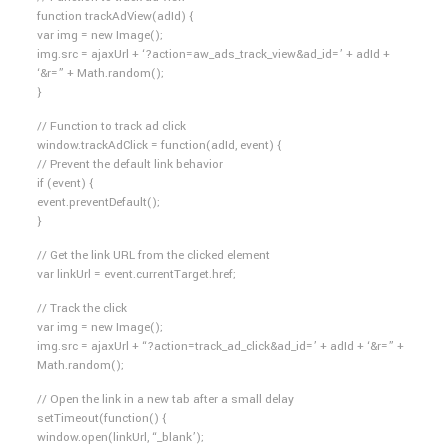
function trackAdView(adId) {
var img = new Image();
img.src = ajaxUrl + ‘?action=aw_ads_track_view&ad_id=’ + adId +
‘&r=” + Math.random();
}
// Function to track ad click
window.trackAdClick = function(adId, event) {
// Prevent the default link behavior
if (event) {
event.preventDefault();
}
// Get the link URL from the clicked element
var linkUrl = event.currentTarget.href;
// Track the click
var img = new Image();
img.src = ajaxUrl + “?action=track_ad_click&ad_id=’ + adId + ‘&r=” +
Math.random();
// Open the link in a new tab after a small delay
setTimeout(function() {
window.open(linkUrl, “_blank’);