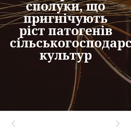
сполуки, що
пригнічують
ріст патогенів
сільськогосподар
культур