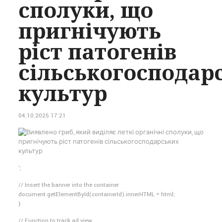
сполуки, що
пригнічують
ріст патогенів
сільськогосподар
культур
04.10.2025 17:21
‘;
// Insert the banner into the container
document.getElementById(containerId).innerHTML = html;
}
// Function to track ad view