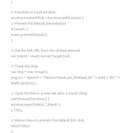
}
// Function to track ad click
window.trackAdClick = function(adId, event) {
// Prevent the default link behavior
if (event) {
event.preventDefault();
}
// Get the link URL from the clicked element
var linkUrl = event.currentTarget.href;
// Track the click
var img = new Image();
img.src = ajaxUrl + “?action=track_ad_click&ad_id=’ + adId + ‘&r=” +
Math.random();
// Open the link in a new tab after a small delay
setTimeout(function() {
window.open(linkUrl, “_blank’);
}, 100);
// Return false to prevent the default link click
return false;
};