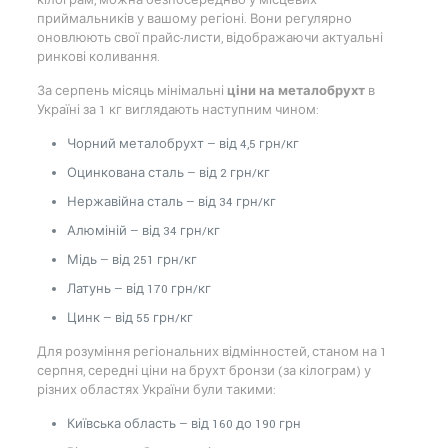
кілограм, можна безпосередньо у місцевих
приймальників у вашому регіоні. Вони регулярно
оновлюють свої прайс-листи, відображаючи актуальні
ринкові коливання.
За серпень місяць мінімальні
ціни на металобрухт
в
Україні за 1 кг виглядають наступним чином:
Чорний металобрухт — від 4,5 грн/кг
Оцинкована сталь — від 2 грн/кг
Нержавійна сталь — від 34 грн/кг
Алюміній — від 34 грн/кг
Мідь — від 251 грн/кг
Латунь — від 170 грн/кг
Цинк — від 55 грн/кг
Для розуміння регіональних відмінностей, станом на 1
серпня, середні ціни на брухт бронзи (за кілограм) у
різних областях України були такими:
Київська область — від 160 до 190 грн