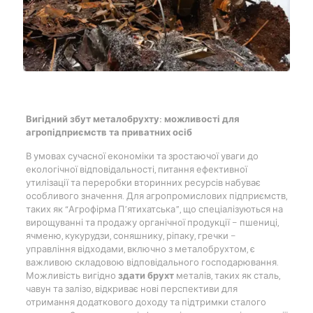
Вигідний збут металобрухту: можливості для
агропідприємств та приватних осіб
В умовах сучасної економіки та зростаючої уваги до
екологічної відповідальності, питання ефективної
утилізації та переробки вторинних ресурсів набуває
особливого значення. Для агропромислових підприємств,
таких як “Агрофірма П’ятихатська”, що спеціалізуються на
вирощуванні та продажу органічної продукції – пшениці,
ячменю, кукурудзи, соняшнику, ріпаку, гречки –
управління відходами, включно з металобрухтом, є
важливою складовою відповідального господарювання.
Можливість вигідно
здати брухт
металів, таких як сталь,
чавун та залізо, відкриває нові перспективи для
отримання додаткового доходу та підтримки сталого