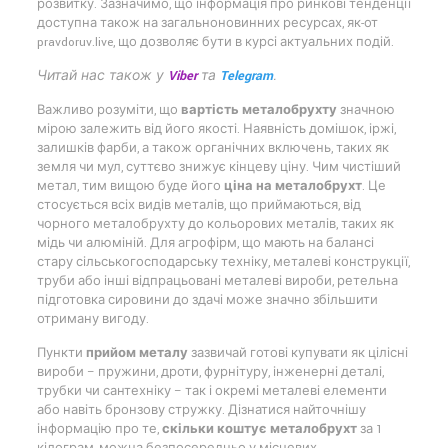
розвитку. Зазначимо, що інформація про ринкові тенденції
доступна також на загальноновинних ресурсах, як-от
pravdoruv.live, що дозволяє бути в курсі актуальних подій.
Читай нас також у
Viber
та
Telegram
.
Важливо розуміти, що
вартість металобрухту
значною
мірою залежить від його якості. Наявність домішок, іржі,
залишків фарби, а також органічних включень, таких як
земля чи мул, суттєво знижує кінцеву ціну. Чим чистіший
метал, тим вищою буде його
ціна на металобрухт
. Це
стосується всіх видів металів, що приймаються, від
чорного металобрухту до кольорових металів, таких як
мідь чи алюміній. Для агрофірм, що мають на балансі
стару сільськогосподарську техніку, металеві конструкції,
труби або інші відпрацьовані металеві вироби, ретельна
підготовка сировини до здачі може значно збільшити
отриману вигоду.
Пункти
прийом металу
зазвичай готові купувати як цілісні
вироби – пружини, дроти, фурнітуру, інженерні деталі,
трубки чи сантехніку – так і окремі металеві елементи
або навіть бронзову стружку. Дізнатися найточнішу
інформацію про те,
скільки коштує металобрухт
за 1