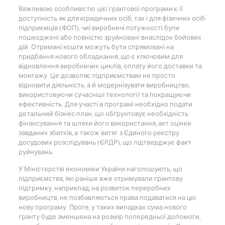
Важливою особливістю цієї грантової програми є її
доступність як для юридичних осіб, так і для фізичних осіб-
підприємців (ФОП), чиї виробничі потужності були
пошкоджені або повністю зруйновані внаслідок бойових
дій. Отримані кошти можуть бути спрямовані на
придбання нового обладнання, що є ключовим для
відновлення виробничих циклів, оплату його доставки та
монтажу. Це дозволяє підприємствам не просто
відновити діяльність, а й модернізувати виробництво,
використовуючи сучасніші технології та покращуючи
ефективність. Для участі в програмі необхідно подати
детальний бізнес-план, що обґрунтовує необхідність
фінансування та шляхи його використання, акт оцінки
завданих збитків, а також витяг з Єдиного реєстру
досудових розслідувань (ЄРДР), що підтверджує факт
руйнувань.
У Міністерстві економіки України наголошують, що
підприємства, які раніше вже отримували грантову
підтримку, наприклад, на розвиток переробних
виробництв, не позбавляються права подаватися на цю
нову програму. Проте, у таких випадках сума нового
гранту буде зменшена на розмір попередньої допомоги,