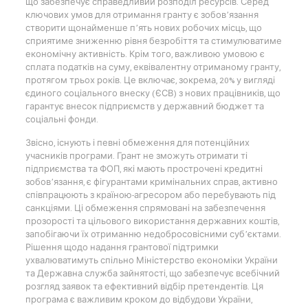
що забезпечує справедливий розподіл ресурсів. Серед
ключових умов для отримання гранту є зобов’язання
створити щонайменше п’ять нових робочих місць, що
сприятиме зниженню рівня безробіття та стимулюватиме
економічну активність. Крім того, важливою умовою є
сплата податків на суму, еквівалентну отриманому гранту,
протягом трьох років. Це включає, зокрема, 20% у вигляді
єдиного соціального внеску (ЄСВ) з нових працівників, що
гарантує внесок підприємств у державний бюджет та
соціальні фонди.
Звісно, існують і певні обмеження для потенційних
учасників програми. Грант не зможуть отримати ті
підприємства та ФОП, які мають прострочені кредитні
зобов’язання, є фігурантами кримінальних справ, активно
співпрацюють з країною-агресором або перебувають під
санкціями. Ці обмеження спрямовані на забезпечення
прозорості та цільового використання державних коштів,
запобігаючи їх отриманню недобросовісними суб’єктами.
Рішення щодо надання грантової підтримки
ухвалюватимуть спільно Міністерство економіки України
та Державна служба зайнятості, що забезпечує всебічний
розгляд заявок та ефективний відбір претендентів. Ця
програма є важливим кроком до відбудови України,