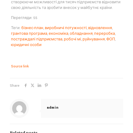
створюючи можливості для тисяч підприємств відновити
свою діяльність та зробити внесок у майбутнє країни.
Перегляди: 55
Теги:
бізнес-план
,
виробничі потужності
,
відновлення
,
грантова програма
,
економіка
,
обладнання
,
переробка
,
постраждалі підприємства
,
робочі мі
,
руйнування
,
ФОП
,
юридичні особи
Source link
Share
admin
Related posts