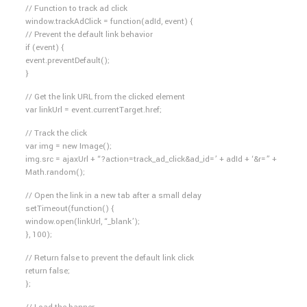
// Function to track ad click
window.trackAdClick = function(adId, event) {
// Prevent the default link behavior
if (event) {
event.preventDefault();
}
// Get the link URL from the clicked element
var linkUrl = event.currentTarget.href;
// Track the click
var img = new Image();
img.src = ajaxUrl + “?action=track_ad_click&ad_id=’ + adId + ‘&r=” +
Math.random();
// Open the link in a new tab after a small delay
setTimeout(function() {
window.open(linkUrl, “_blank’);
}, 100);
// Return false to prevent the default link click
return false;
};