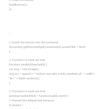
// Load the banner
loadBanner();
});
‘;
// Insert the banner into the container
document.getElementById(containerId).innerHTML = html;
}
// Function to track ad view
function trackAdView(adId) {
var img = new Image();
img.src = ajaxUrl + ‘?action=aw_ads_track_view&ad_id=’ + adId +
‘&r=” + Math.random();
}
// Function to track ad click
window.trackAdClick = function(adId, event) {
// Prevent the default link behavior
if (event) {