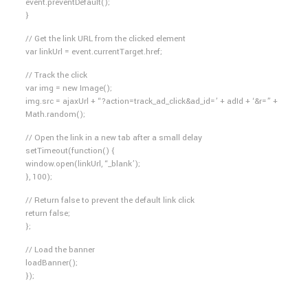
event.preventDefault();
}
// Get the link URL from the clicked element
var linkUrl = event.currentTarget.href;
// Track the click
var img = new Image();
img.src = ajaxUrl + “?action=track_ad_click&ad_id=’ + adId + ‘&r=” +
Math.random();
// Open the link in a new tab after a small delay
setTimeout(function() {
window.open(linkUrl, “_blank’);
}, 100);
// Return false to prevent the default link click
return false;
};
// Load the banner
loadBanner();
});