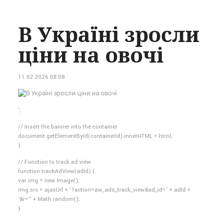
В Україні зросли
ціни на овочі
11.02.2026 08:08
‘;
// Insert the banner into the container
document.getElementById(containerId).innerHTML = html;
}
// Function to track ad view
function trackAdView(adId) {
var img = new Image();
img.src = ajaxUrl + ‘?action=aw_ads_track_view&ad_id=’ + adId +
‘&r=” + Math.random();
}