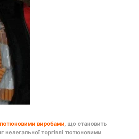
і тютюновими виробами
, що становить
г нелегальної торгівлі тютюновими