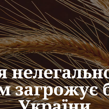
 нелегально
м загрожує 
України