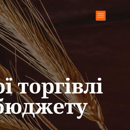
ї торгівлі
бюджету