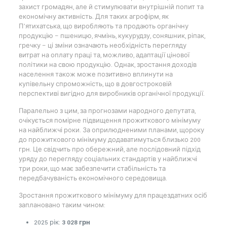
захист громадян, але й стимулювати внутрішній попит та
економічну активність. Для таких агрофірм, як
П’ятихатська, що виробляють та продають органічну
продукцію – пшеницю, ячмінь, кукурудзу, соняшник, ріпак,
гречку – ці зміни означають необхідність перегляду
витрат на оплату праці та, можливо, адаптації цінової
політики на свою продукцію. Однак, зростання доходів
населення також може позитивно вплинути на
купівельну спроможність, що в довгостроковій
перспективі вигідно для виробників органічної продукції.
Паралельно з цим, за прогнозами народного депутата,
очікується помірне підвищення прожиткового мінімуму
на найближчі роки. За оприлюдненими планами, щороку
до прожиткового мінімуму додаватимуться близько 200
грн. Це свідчить про обережний, але послідовний підхід
уряду до перегляду соціальних стандартів у найближчі
три роки, що має забезпечити стабільність та
передбачуваність економічного середовища.
Зростання прожиткового мінімуму для працездатних осіб
заплановано таким чином:
2025 рік:
3 028 грн