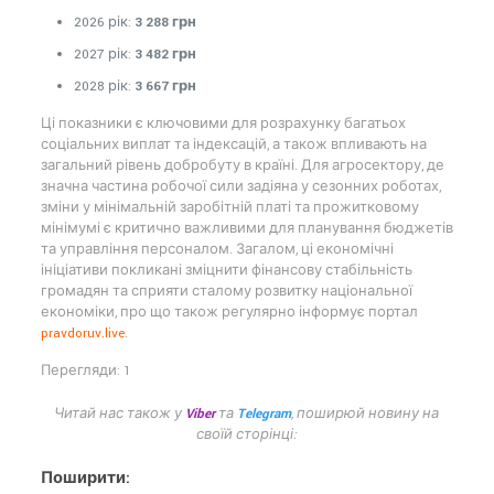
2026 рік:
3 288 грн
2027 рік:
3 482 грн
2028 рік:
3 667 грн
Ці показники є ключовими для розрахунку багатьох
соціальних виплат та індексацій, а також впливають на
загальний рівень добробуту в країні. Для агросектору, де
значна частина робочої сили задіяна у сезонних роботах,
зміни у мінімальній заробітній платі та прожитковому
мінімумі є критично важливими для планування бюджетів
та управління персоналом. Загалом, ці економічні
ініціативи покликані зміцнити фінансову стабільність
громадян та сприяти сталому розвитку національної
економіки, про що також регулярно інформує портал
pravdoruv.live
.
Перегляди: 1
Читай нас також у
Viber
та
Telegram
, поширюй новину на
своїй сторінці:
Поширити: