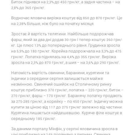
Биток піднявся на 2,3% до 450 грн/кг, а задня частина – на
2,8% до 365 грн/кг.
Водночас яловича вирізка коштує від 850 до 870 грн/кг. Це
на 2,38% більше, ніж було на початку місяця.
Зростає й вартість телятини. Найбільше подорожчав
фарш, який за два дні додав 30 грн і тепер коштує 260 грн/
кг. Це плюс 13% до попереднього рівня. Грудинка зросла
на 5,9% до 180 грн/кг. Корейка подорожчала на 3,3% до 475
грн/кг. Лопатка піднялась на 4,4% до 355 грн/кг. Вирізка
зросла на 2,3% до 870 грн/кг, а шия – на 3,6% до 290 грн/кг.
Натомість вартість свинини, баранини, курятини та
індички з середини серпня залишається майже
незмінною. Свинячий ошийок на Столичному ринку
коштує приблизно 370 грн/кг, лопатка – 220 грн/кг, биток –
270 грн/кг, фарш – 170 грн/кг. Баранячу лопатку продають
за 275-285 грн/кг, а корейку – по 450 грн/кг. Індичку можна
купити за ціною від 117 до 275 грн/кг залежно від частини.
Курятина лишається найдешевшою. Куряче філе коштує в
середньому 185 грн/кг.
За даними порталу Мінфін, у серпні яловичина зросла в
ціні приблизно на 14% порівняно з липнем. Свинина