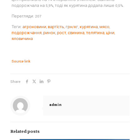
подорожчала на 5,9%, тоді як курятина додала лише 0,5%.
Перегляди: 207
Теги:
агроновини
,
вартість
,
грн/кг
,
курятина
,
мясо
,
подорожчання
,
ринок
,
рост
,
свинина
,
телятина
,
ціни
,
яловичина
Source link
Share
admin
Related posts