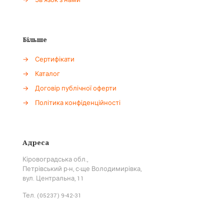
→
Зв'язок з нами
Більше
→
Сертифікати
→
Каталог
→
Договір публічної оферти
→
Політика конфіденційності
Адреса
Кіровоградська обл.,
Петрівський р-н, с-ще Володимирівка,
вул. Центральна, 11
Тел. (05237) 9-42-31