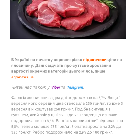
В Україні на початку вересня різко
підскочили
ціни на
яловичину. Дані свідчать про суттєве зростання
вартості окремих категорій цього м’яса, пише
agronews.ua
.
Читай нас також у
Viber
та
Telegram
.
Фарш із яловичини за два дні подорожчав на 8,7%. Якщо 1
вересня його середня ціна становила 230 грн/кг, то вже 3
вересня він коштував 250 грн/кг. Подібна ситуація з
гуляшем, який зріс у ціні з 230 до 250 грн/кг, що означає
подорожчання на 8,3%. Вартість яловичої шиї піднялася на
5,8% і тепер складає 275 грн/кг. Лопатка зросла на 3,2% до
325 грн/кг. Ребро подорожчало на 2,9% до 180 грн/кг.