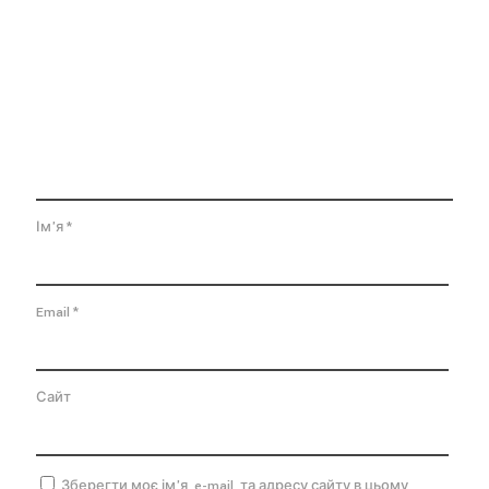
Ім'я
*
Email
*
Сайт
Зберегти моє ім'я, e-mail, та адресу сайту в цьому