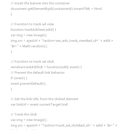
// Insert the banner into the container
document.getElementById(containerId).innerHTML = html;
}
// Function to track ad view
function trackAdView(adId) {
var img = new Image();
img.src = ajaxUrl + ‘?action=aw_ads_track_view&ad_id=’ + adId +
‘&r=” + Math.random();
}
// Function to track ad click
window.trackAdClick = function(adId, event) {
// Prevent the default link behavior
if (event) {
event.preventDefault();
}
// Get the link URL from the clicked element
var linkUrl = event.currentTarget.href;
// Track the click
var img = new Image();
img.src = ajaxUrl + “?action=track_ad_click&ad_id=’ + adId + ‘&r=” +