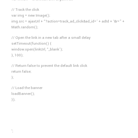
// Track the click
var img = new Image();
img.src = ajaxUrl + “?action=track_ad_click&ad_id=’ + adId + ‘&r=” +
Math.random();
// Open the link in a new tab after a small delay
setTimeout(function() {
window.open(linkUrl, “_blank’);
}, 100);
// Return false to prevent the default link click
return false;
};
// Load the banner
loadBanner();
});
‘;