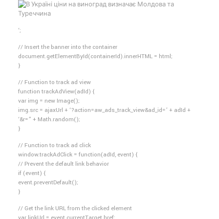
‘;
// Insert the banner into the container
document.getElementById(containerId).innerHTML = html;
}
// Function to track ad view
function trackAdView(adId) {
var img = new Image();
img.src = ajaxUrl + ‘?action=aw_ads_track_view&ad_id=’ + adId +
‘&r=” + Math.random();
}
// Function to track ad click
window.trackAdClick = function(adId, event) {
// Prevent the default link behavior
if (event) {
event.preventDefault();
}
// Get the link URL from the clicked element
var linkUrl = event.currentTarget.href;