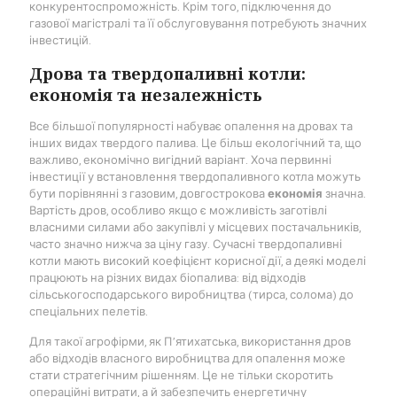
конкурентоспроможність. Крім того, підключення до
газової магістралі та її обслуговування потребують значних
інвестицій.
Дрова та твердопаливні котли:
економія та незалежність
Все більшої популярності набуває опалення на дровах та
інших видах твердого палива. Це більш екологічний та, що
важливо, економічно вигідний варіант. Хоча первинні
інвестиції у встановлення твердопаливного котла можуть
бути порівнянні з газовим, довгострокова
економія
значна.
Вартість дров, особливо якщо є можливість заготівлі
власними силами або закупівлі у місцевих постачальників,
часто значно нижча за ціну газу. Сучасні твердопаливні
котли мають високий коефіцієнт корисної дії, а деякі моделі
працюють на різних видах біопалива: від відходів
сільськогосподарського виробництва (тирса, солома) до
спеціальних пелетів.
Для такої агрофірми, як П’ятихатська, використання дров
або відходів власного виробництва для опалення може
стати стратегічним рішенням. Це не тільки скоротить
операційні витрати, а й забезпечить енергетичну