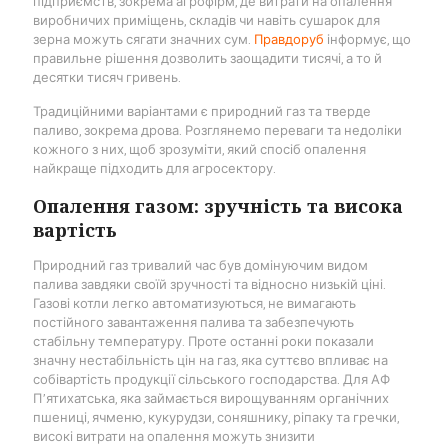
підприємств, зокрема агрофірм, де витрати на опалення
виробничих приміщень, складів чи навіть сушарок для
зерна можуть сягати значних сум.
Правдоруб
інформує, що
правильне рішення дозволить заощадити тисячі, а то й
десятки тисяч гривень.
Традиційними варіантами є природний газ та тверде
паливо, зокрема дрова. Розглянемо переваги та недоліки
кожного з них, щоб зрозуміти, який спосіб опалення
найкраще підходить для агросектору.
Опалення газом: зручність та висока
вартість
Природний газ тривалий час був домінуючим видом
палива завдяки своїй зручності та відносно низькій ціні.
Газові котли легко автоматизуються, не вимагають
постійного завантаження палива та забезпечують
стабільну температуру. Проте останні роки показали
значну нестабільність цін на газ, яка суттєво впливає на
собівартість продукції сільського господарства. Для АФ
П’ятихатська, яка займається вирощуванням органічних
пшениці, ячменю, кукурудзи, соняшнику, ріпаку та гречки,
високі витрати на опалення можуть знизити