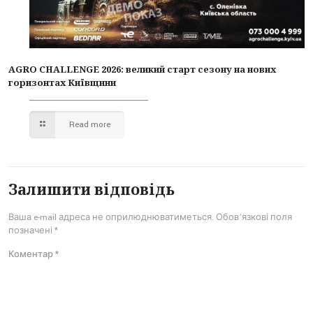
AGRO CHALLENGE 2026: великий старт сезону на нових
горизонтах Київщини
Read more
Залишити відповідь
Ваша e-mail адреса не оприлюднюватиметься.
Обов’язкові поля
позначені
*
Коментар
*