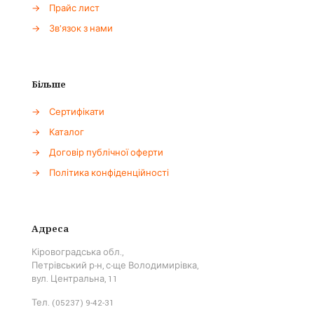
→
Прайс лист
→
Зв'язок з нами
Більше
→
Сертифікати
→
Каталог
→
Договір публічної оферти
→
Політика конфіденційності
Адреса
Кіровоградська обл.,
Петрівський р-н, с-ще Володимирівка,
вул. Центральна, 11
Тел. (05237) 9-42-31