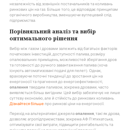
незалежність від зовнішніх постачальників та коливань
ринкових цін на газ. Більше того, це відповідає принципам
органічного виробництва, зменшуючи вуглецевий слід
підприємства.
Порівняльний аналіз та вибір
оптимального рішення
Вибір між газом і дровами залежить від багатьох факторів:
початкових інвестицій, доступності палива, розміру
опалювальних приміщень, можливостей зберігання дров
та готовності до ручного завантаження палива (хоча
існують автоматизовані подачі для пелет). Однак,
враховуючи поточні тенденції до зростання цін на
енергоносії та прагнення до енергоефективності,
опалення
твердим паливом, зокрема дровами, часто
виявляється більш вигідним. Цей вибір забезпечує не лише
суттєву економію, але й стійкість до ринкових коливань.
Дізнайтеся більше
про ринкові ціни на енергоносії.
Перехід на альтернативні джерела
опалення
, такі як дрова,
дозволяє агропідприємствам, зокрема АФ П’ятихатська,
оптимізувати свої витрати, підвищити рентабельність та