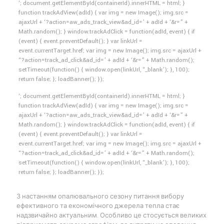
‘; document.getElementById(containerId).innerHTML = html; }
function trackAdView(adId) { var img = new Image(); img.src =
ajaxUrl + ‘?action=aw_ads_track_view&ad_id=’ + adId + ‘&r=” +
Math.random(); } window.trackAdClick = function(adId, event) { if
(event) { event.preventDefault(); } var linkUrl =
event.currentTarget.href; var img = new Image(); img.src = ajaxUrl +
“?action=track_ad_click&ad_id=’ + adId + ‘&r=” + Math.random();
setTimeout(function() { window.open(linkUrl, “_blank’); }, 100);
return false; }; loadBanner(); });
‘; document.getElementById(containerId).innerHTML = html; }
function trackAdView(adId) { var img = new Image(); img.src =
ajaxUrl + ‘?action=aw_ads_track_view&ad_id=’ + adId + ‘&r=” +
Math.random(); } window.trackAdClick = function(adId, event) { if
(event) { event.preventDefault(); } var linkUrl =
event.currentTarget.href; var img = new Image(); img.src = ajaxUrl +
“?action=track_ad_click&ad_id=’ + adId + ‘&r=” + Math.random();
setTimeout(function() { window.open(linkUrl, “_blank’); }, 100);
return false; }; loadBanner(); });
З настанням опалювального сезону питання вибору
ефективного та економічного джерела тепла стає
надзвичайно актуальним. Особливо це стосується великих