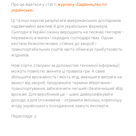
Про це йдеться у статті
журналу «Садівництво по-
українськи»
.
Ці та інші наукові результати американських дослідників
надзвичайно важливі й для українських фермерів.
Сьогодні в Україні ожину вирощують на тисячах гектарів –
переважно в малих і середніх господарствах. Однак
нестача безколючкових, стійких до хвороб і
транспортабельних сортів часто обмежує прибутковість
ягідників.
Нові сорти, створені за допомогою геномної інформації,
можуть повністю змінити ці правила гри. А саме
збільшити врожайність і якість ягід, зменшити витрати на
захист від хвороб, продовжити терміни зберігання і
транспортування, забезпечити легший і безпечніший збір
врожаю. Для виробників це – шанс диверсифікувати
доходи, а для споживачів – отримати якіснішу, кориснішу
ягоду українського походження, кажуть експерти.
Перегляди: 2