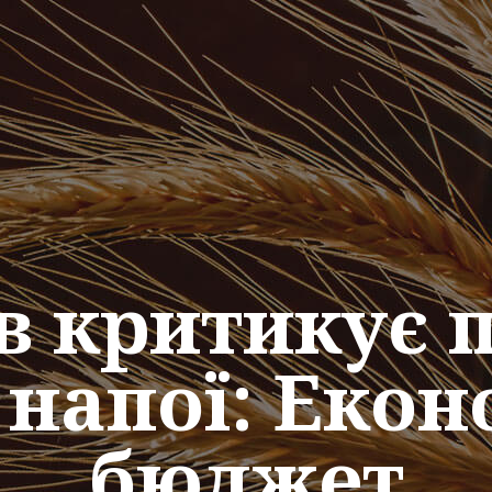
в критикує п
 напої: Екон
бюджет