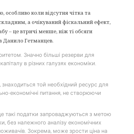
ю, особливо коли відсутня чітка та
складним, а очікуваний фіскальний ефект,
бу – це втричі менше, ніж ті обсяги
ив Данило Гетманцев.
оритетом. Значно більші резерви для
апіталу в різних галузях економіки.
и, знаходиться той необхідний ресурс для
льно-економічні питання, не створюючи
, де такі податки запроваджуються з метою
и, без належного аналізу економічних
поживачів. Зокрема, може зрости ціна на