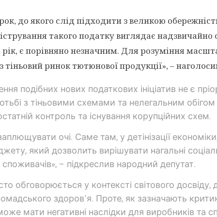
рок, до якого слід підходити з великою обережніст
істрування такого податку виглядає надзвичайно 
а рік, є порівняно незначним. Для розуміння масшта
ез тіньовий ринок тютюнової продукції», – наголос
ення подібних нових податкових ініціатив не є прі
ьбі з тіньовими схемами та нелегальним обігом к
статній контроль та існування корупційних схем.
заплющувати очі. Саме там, у детінізації економік
юджету, який дозволить вирішувати нагальні соціа
 споживачів», – підкреслив народний депутат.
асто обговорюється у контексті світового досвіду
мадського здоров’я. Проте, як зазначають критик
 може мати негативні наслідки для виробників та с