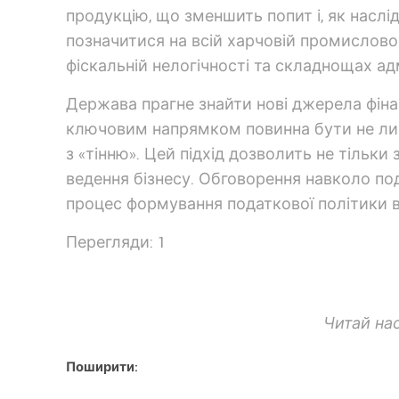
продукцію, що зменшить попит і, як наслі
позначитися на всій харчовій промислово
фіскальній нелогічності та складнощах ад
Держава прагне знайти нові джерела фіна
ключовим напрямком повинна бути не лиш
з «тінню». Цей підхід дозволить не тільк
ведення бізнесу. Обговорення навколо под
процес формування податкової політики в 
Перегляди: 1
Читай на
Поширити: