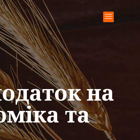
одаток на
оміка та