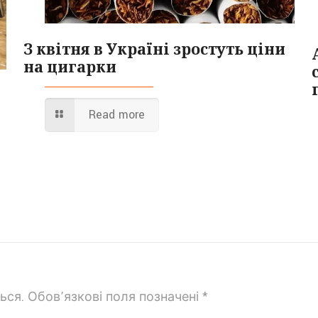
З квітня в Україні зростуть ціни
на цигарки
Read more
ься.
Обов’язкові поля позначені
*