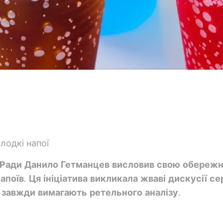
 Ради Данило Гетманцев висловив свою обережн
поїв. Ця ініціатива викликала жваві дискусії се
 завжди вимагають ретельного аналізу.