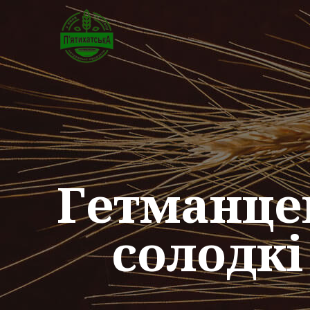
Гетманце
солодкі