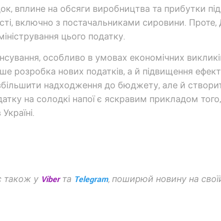
док, вплине на обсяги виробництва та прибутки пі
сті, включно з постачальниками сировини. Проте
міністрування цього податку.
нсування, особливо в умовах економічних викликів
е розробка нових податків, а й підвищення ефект
и збільшити надходження до бюджету, але й створит
атку на солодкі напої є яскравим прикладом того,
Україні.
с також у
Viber
та
Telegram
, поширюй новину на своїй