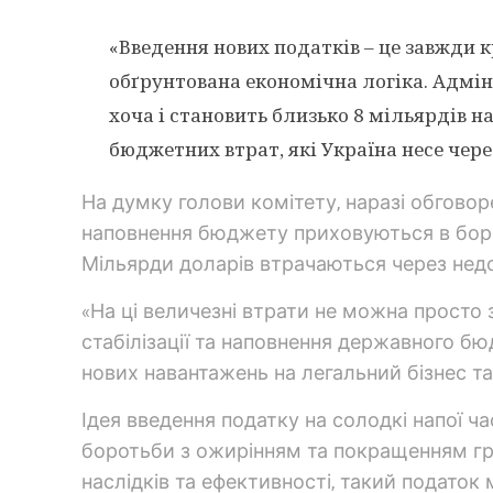
«Введення нових податків – це завжди к
обґрунтована економічна логіка. Адмін
хоча і становить близько 8 мільярдів н
бюджетних втрат, які Україна несе чер
На думку голови комітету, наразі обговор
наповнення бюджету приховуються в борот
Мільярди доларів втрачаються через недо
«На ці величезні втрати не можна просто 
стабілізації та наповнення державного б
нових навантажень на легальний бізнес та
Ідея введення податку на солодкі напої ч
боротьби з ожирінням та покращенням гро
наслідків та ефективності, такий податок