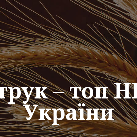
трук – топ H
України