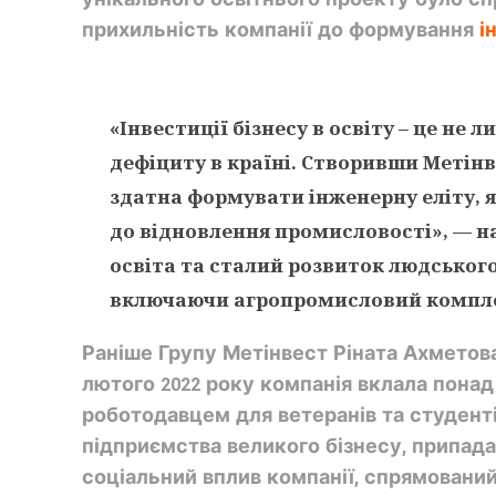
прихильність компанії до формування
і
«Інвестиції бізнесу в освіту – це не
дефіциту
в країні. Створивши Метінве
здатна формувати інженерну еліту, я
до відновлення промисловості», — 
освіта та
сталий розвиток
людського
включаючи агропромисловий комплекс
Раніше Групу Метінвест Ріната Ахметова
лютого 2022 року компанія вклала понад
роботодавцем для ветеранів та студенті
підприємства великого бізнесу, припад
соціальний вплив компанії, спрямований