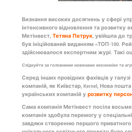
Визнання високих досягнень у сфері уп
інтенсивного відновлення та розвитку е
Метінвест,
Тетяна Петрук
, увійшла до 
був ініційований виданням «ТОП-100. Рей
здійснювалося експертним журі. Такі оц
Слідкуйте за головними новинами економіки та аг
Серед інших провідних фахівців у галуз
компаній, як Київстар, Kernel, Нова пошт
українських компаній у
розвитку персо
Сама компанія Метінвест посіла восьм
компанія здобула перемогу у спеціальній
завдяки створенню першого приватного г
унікального освітнього проекту було с