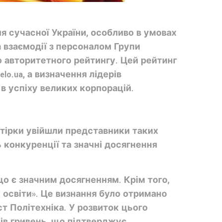
 сучасної України, особливо в умовах
а взаємодії з персоналом Групи
ю авторитетного рейтингу. Цей рейтинг
o.ua, а визначення лідерів
в успіху великих корпорацій.
ятірки увійшли представники таких
ь конкуренції та значні досягнення
що є значним досягненням. Крім того,
и освіти». Це визнання було отримано
т Політехніка. У розвиток цього
нів гривень, що підтверджує