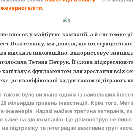
нженерної еліти
.
 лише внесок у майбутнє компанії, а й системне
ст Політехніку, ми довели, що інтеграція бізне
ка мислить інноваційно, використовує знання н
наголосила
Тетяна Петрук
. Її слова підкреслюют
 капіталу є фундаментом для зростання всіх с
, де кваліфіковані кадри також відіграють к
 також було визнано одним із найбільших інвес
 28 мільярдів гривень інвестицій. Крім того, Ме
в-інженерів. Наразі майже третина ветеранів, як
ає саме на цю компанію. Це демонструє не лише 
 на підтримку та інтеграцію важливих груп насе