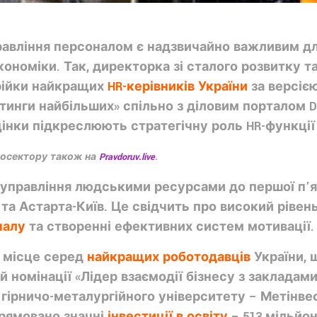
равління персоналом є надзвичайно важливим для
кономіки. Так, директорка зі сталого розвитку т
трійки найкращих
HR-керівників України
за версіє
тинги найбільших» спільно з діловим порталом Del
інки підкреслюють стратегічну роль HR-функції 
росектору також на
Pravdoruv.live
.
і управління людськими ресурсами до першої п’
а та Астарта-Київ. Це свідчить про високий рівен
налу
та створенні ефективних систем мотивації.
е місце серед
найкращих роботодавців
України, 
 номінації «Лідер взаємодії бізнесу з закладам
ірничо-металургійного університету – Метінвес
прямовано значні
інвестиції в освіту
– 513 мільйо