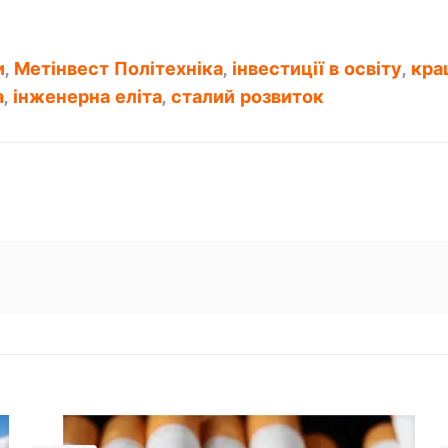
и
,
Метінвест Політехніка
,
інвестиції в освіту
,
кра
а
,
інженерна еліта
,
сталий розвиток