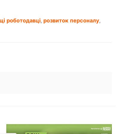
щі роботодавці
,
розвиток персоналу
,