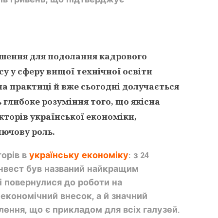
 рішення для подолання
кадрового
су у сферу вищої технічної освіти
а практиці й вже сьогодні долучається
ь глибоке розуміння того, що якісна
екторів
української економіки
,
лючову роль.
торів в
українську економіку
: з 24
тінвест був названий найкращим
і повернулися до роботи на
економічний внесок, а й значний
лення, що є прикладом для всіх галузей.