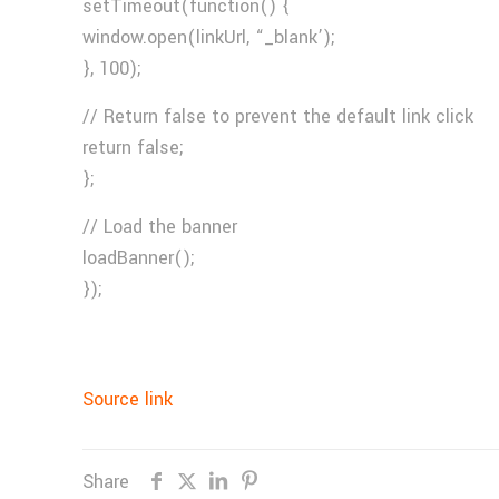
setTimeout(function() {
window.open(linkUrl, “_blank’);
}, 100);
// Return false to prevent the default link click
return false;
};
// Load the banner
loadBanner();
});
Source link
Share