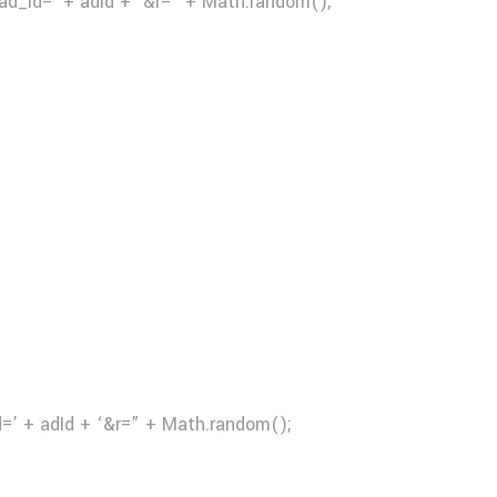
ad_id=’ + adId + ‘&r=” + Math.random();
d=’ + adId + ‘&r=” + Math.random();