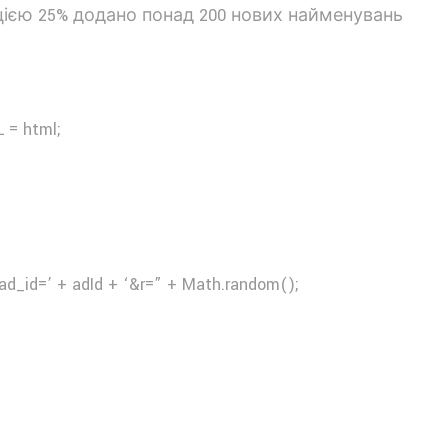
 = html;
ad_id=’ + adId + ‘&r=” + Math.random();