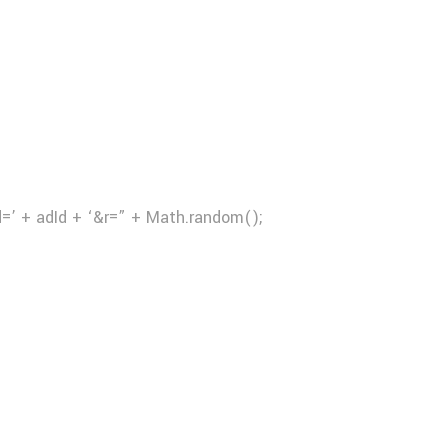
d=’ + adId + ‘&r=” + Math.random();