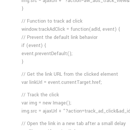
img.src = ajaxUrl + ‘?action=aw_ads_track_view&
}
// Function to track ad click
window.trackAdClick = function(adId, event) {
// Prevent the default link behavior
if (event) {
event.preventDefault();
}
// Get the link URL from the clicked element
var linkUrl = event.currentTarget.href;
// Track the click
var img = new Image();
img.src = ajaxUrl + “?action=track_ad_click&ad_i
// Open the link in a new tab after a small delay