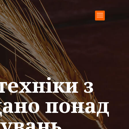
техніки з
дано понад
нувань