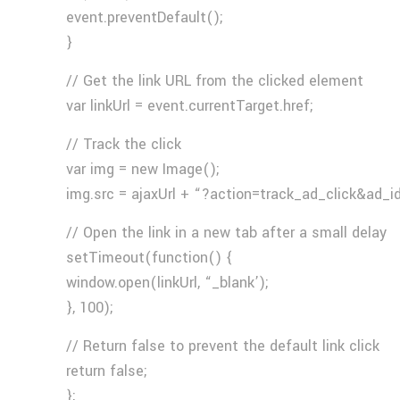
event.preventDefault();
}
// Get the link URL from the clicked element
var linkUrl = event.currentTarget.href;
// Track the click
var img = new Image();
img.src = ajaxUrl + “?action=track_ad_click&ad_i
// Open the link in a new tab after a small delay
setTimeout(function() {
window.open(linkUrl, “_blank’);
}, 100);
// Return false to prevent the default link click
return false;
};