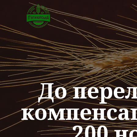
До перел
компенсац
200 н