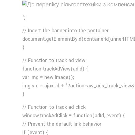
‘;
// Insert the banner into the container
document.getElementById(containerId).innerHTML
}
// Function to track ad view
function trackAdView(adId) {
var img = new Image();
img.src = ajaxUrl + ‘?action=aw_ads_track_view&
}
// Function to track ad click
window.trackAdClick = function(adId, event) {
// Prevent the default link behavior
if (event) {