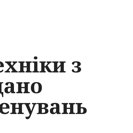
ехніки з
дано
менувань