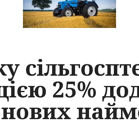
ку сільгоспт
цією 25% до
 нових най