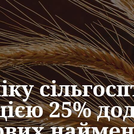
іку сільгосп
ією 25% до
ових найме