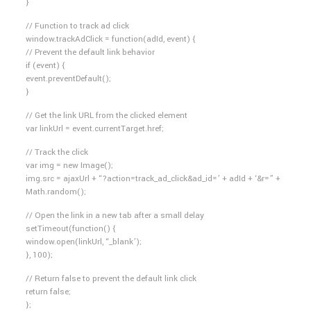
}
// Function to track ad click
window.trackAdClick = function(adId, event) {
// Prevent the default link behavior
if (event) {
event.preventDefault();
}
// Get the link URL from the clicked element
var linkUrl = event.currentTarget.href;
// Track the click
var img = new Image();
img.src = ajaxUrl + “?action=track_ad_click&ad_id=’ + adId + ‘&r=” +
Math.random();
// Open the link in a new tab after a small delay
setTimeout(function() {
window.open(linkUrl, “_blank’);
}, 100);
// Return false to prevent the default link click
return false;
};