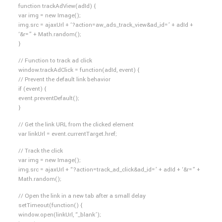
function trackAdView(adId) {
var img = new Image();
img.src = ajaxUrl + ‘?action=aw_ads_track_view&ad_id=’ + adId +
‘&r=” + Math.random();
}
// Function to track ad click
window.trackAdClick = function(adId, event) {
// Prevent the default link behavior
if (event) {
event.preventDefault();
}
// Get the link URL from the clicked element
var linkUrl = event.currentTarget.href;
// Track the click
var img = new Image();
img.src = ajaxUrl + “?action=track_ad_click&ad_id=’ + adId + ‘&r=” +
Math.random();
// Open the link in a new tab after a small delay
setTimeout(function() {
window.open(linkUrl, “_blank’);