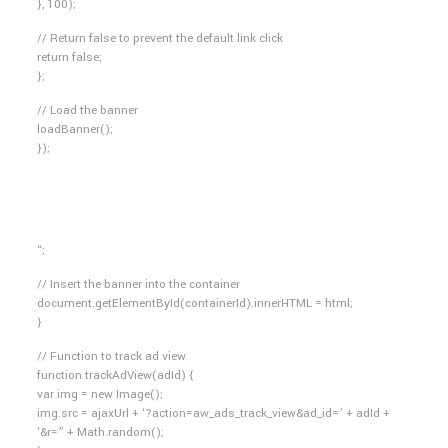
}, 100);
// Return false to prevent the default link click
return false;
};
// Load the banner
loadBanner();
});
“;
// Insert the banner into the container
document.getElementById(containerId).innerHTML = html;
}
// Function to track ad view
function trackAdView(adId) {
var img = new Image();
img.src = ajaxUrl + ‘?action=aw_ads_track_view&ad_id=’ + adId +
‘&r=” + Math.random();