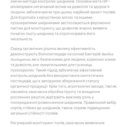
хімічні методи контролю шкідників. Основна мета ІЗР –
мінімізувати негативний вплив на довкілля та здоров’я
людини, забезпечуючи при цьому надійний захист посівів.
Для боротьби з капустяною міллю та іншими
лускокрилими шкідниками застосовуються феромонні
пастки для моніторингу, що дозволяє вчасно виявити
початок льоту шкідника та спрогнозувати його
чисельність.
Серед органічних рішень велику ефективність
демонструють біоінсектициди на основі бактерій
Bacillus
thuringiensis
, які є безпечними для людини, корисних комах
та довкілля, але смертельними для гусениць
лускокрилих. Такий підхід забезпечує ефективний
контроль шкідників без використання синтетичних
пестицидів, що є запорукою збереження статусу
органічної продукції. Крім того, агротехнічні заходи, такі як
сівозміна, своєчасна обробка ґрунту та знищення
рослинних решток, відіграють важливу роль у
попередженні розмноження шкідників. Правильний вибір
сортів, стійких до шкідників, також сприяє підвищенню
загальної стійкості посівів.
Регулярний моніторинг полів, своєчасне виявлення