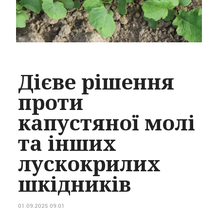
Дієве рішення
проти
капустяної молі
та інших
лускокрилих
шкідників
01.09.2025 09:01