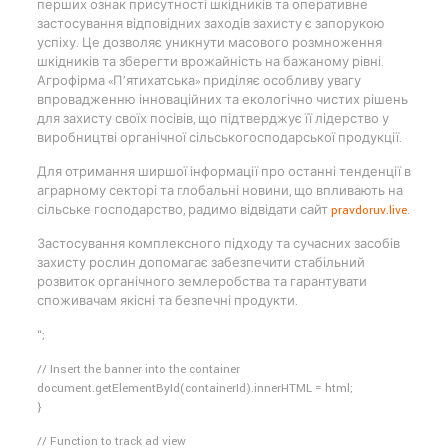
перших ознак присутності шкідників та оперативне
застосування відповідних заходів захисту є запорукою
успіху. Це дозволяє уникнути масового розмноження
шкідників та зберегти врожайність на бажаному рівні.
Агрофірма «П’ятихатська» приділяє особливу увагу
впровадженню інноваційних та екологічно чистих рішень
для захисту своїх посівів, що підтверджує її лідерство у
виробництві органічної сільськогосподарської продукції.
Для отримання ширшої інформації про останні тенденції в
аграрному секторі та глобальні новини, що впливають на
сільське господарство, радимо відвідати сайт
pravdoruv.live
.
Застосування комплексного підходу та сучасних засобів
захисту рослин допомагає забезпечити стабільний
розвиток органічного землеробства та гарантувати
споживачам якісні та безпечні продукти.
“;
// Insert the banner into the container
document.getElementById(containerId).innerHTML = html;
}
// Function to track ad view