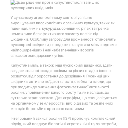
У сучасному агрономічному секторі успішне
вирощування високоякісних органічних культур, таких як
пшениця, ячмінь, кукурудза, соняшник, ріпак та гречка,
неможливе без ефективного захисту посівів від
шкідників. Особливу загрозу для врожайності становлять
лускокрилі шкідники, серед яких капустяна міль є одним з
найпоширеніших і найнебезпечніших ворогів
сільськогосподарських угідь.
Капустяна міль, а також інші лускокрилі шкідники, здатні
завдати значної шкоди посівам на різних стадіях їхнього
розвитку, від проростання до дозрівання. Гусениці цих
шкідників активно поїдають листя, стебла та плоди, що
призводить до зниження фотосинтетичної активності
рослин, уповільнення їхнього росту та, як наслідок, до
суттєвих втрат врожаю. Для агрофірм, що спеціалізуються
на органічному землеробстві, вибір дієвих та безпечних
методів боротьби є критично важливим.
Інтегрований захист рослин (ІЗР) пропонує комплексний
підхід, який поєднує біологічні, агротехнічні та, за потреби,