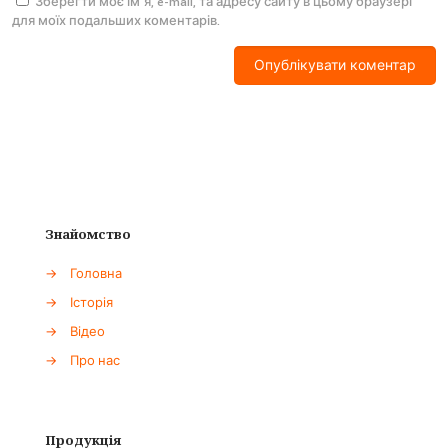
Зберегти моє ім'я, e-mail, та адресу сайту в цьому браузері
для моїх подальших коментарів.
Знайомство
→
Головна
→
Історія
→
Відео
→
Про нас
Продукція