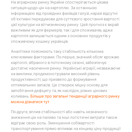
На аграрному ринку України спостерігається цікава
ситуація щодо цін на картоплю. За останньою
інформацією від провідних фахівців галузі, наразі відсутні
об’єктивні передумови для суттєвого зростання вартості
цієї культури на вітчизняному ринку. Цей прогноз є вкрай
важливим як для фермерів, так і для споживачів, адже
картопля залишається одним з основних продуктів у
споживчому кошику українців.
Аналітики пояснюють таку стабільність кількома
ключовими факторами. По-перше, значний обсяг врожаю
картоплі, зібраного в поточному сезоні, забезпечує
достатнє насичення ринку. Українські аграрії, незважаючи
на виклики, продемонстрували високий рівень
продуктивності, що призвело до формування
оптимальних запасів. Це створює міцну основу для
запобігання дефіциту та, як наслідок, різких цінових
коливань.
Більше про загальні тенденції аграрного ринку
можна дізнатися тут.
По-друге, вплив стабільності або навіть незначного
зниження цін на паливо та інші логістичні витрати також
відіграє свою роль. Зменшення собівартості
транспортування прямо впливає на кінцеву ціну продукції