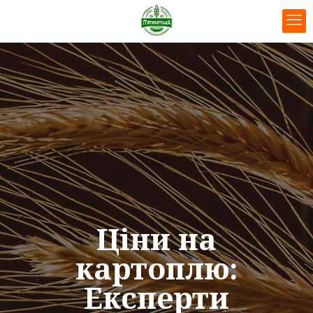
Ціни на
картоплю:
Експерти