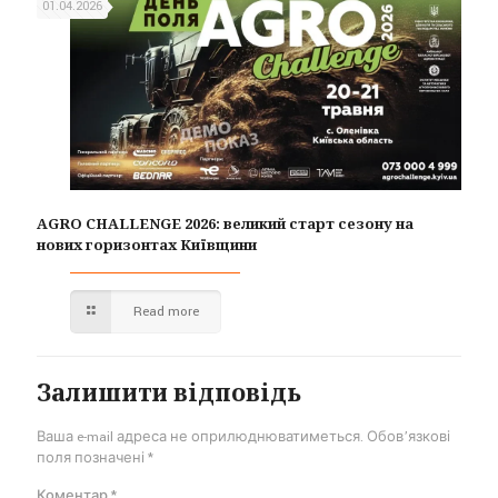
01.04.2026
AGRO CHALLENGE 2026: великий старт сезону на
нових горизонтах Київщини
Read more
Залишити відповідь
Ваша e-mail адреса не оприлюднюватиметься.
Обов’язкові
поля позначені
*
Коментар
*