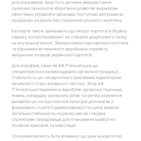
для споживачів. Крім того, активне використання
сучасних технологій зберігання дозволяє фермерам
ефективно управляти запасами, поступово випускаючи
продукцію на ринок без створення штучного ажіотажу.
Експерти також зазначають, що імпорт картоплі в Україну
наразі є контрольованим і не створює додаткового тиску
на внутрішній ринок. Збалансована торговельна політика
та підтримка вітчизняного виробника сприяють
зміцненню позицій української картоплі.
Для агрофірм, таких як АФ П’ятихатська, що
спеціалізуються на вирощуванні органічної продукції,
стабільність цін на картоплю є важливим індикатором
загального стану аграрного сектору. Хоча АФ
П’ятихатська переважно виробляє органічну пшеницю,
ячмінь, кукурудзу, соняшник, ріпак та гречку, розуміння
динаміки цін на інші ключові культури допомагає у
формуванні стратегії диверсифікації та оцінці ризиків.
Загальна стабільність на ринку овочів створює
сприятливе середовище для планування майбутніх
посівних кампаній та інвестицій.
Споживачі можуть бути впевнені, що ціни на картоплю