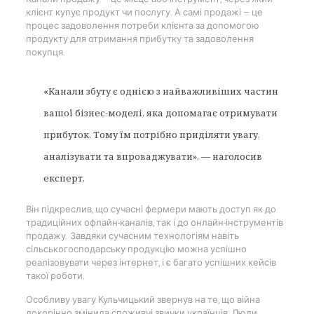
клієнт купує продукт чи послугу. А самі продажі — це
процес задоволення потреби клієнта за допомогою
продукту для отримання прибутку та задоволення
покупця.
«Канали збуту є однією з найважливіших частин
вашої бізнес-моделі, яка допомагає отримувати
прибуток. Тому їм потрібно приділяти увагу,
аналізувати та впроваджувати», — наголосив
експерт.
Він підкреслив, що сучасні фермери мають доступ як до
традиційних офлайн-каналів, так і до онлайн-інструментів
продажу. Завдяки сучасним технологіям навіть
сільськогосподарську продукцію можна успішно
реалізовувати через інтернет, і є багато успішних кейсів
такої роботи.
Особливу увагу Кульчицький звернув на те, що війна
докорінно змінила споживчі звички українців. Люди