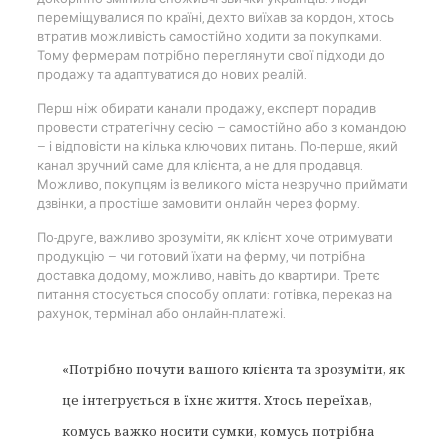
переміщувалися по країні, дехто виїхав за кордон, хтось
втратив можливість самостійно ходити за покупками.
Тому фермерам потрібно переглянути свої підходи до
продажу та адаптуватися до нових реалій.
Перш ніж обирати канали продажу, експерт порадив
провести стратегічну сесію — самостійно або з командою
— і відповісти на кілька ключових питань. По-перше, який
канал зручний саме для клієнта, а не для продавця.
Можливо, покупцям із великого міста незручно приймати
дзвінки, а простіше замовити онлайн через форму.
По-друге, важливо зрозуміти, як клієнт хоче отримувати
продукцію — чи готовий їхати на ферму, чи потрібна
доставка додому, можливо, навіть до квартири. Третє
питання стосується способу оплати: готівка, переказ на
рахунок, термінал або онлайн-платежі.
«Потрібно почути вашого клієнта та зрозуміти, як
це інтегрується в їхнє життя. Хтось переїхав,
комусь важко носити сумки, комусь потрібна