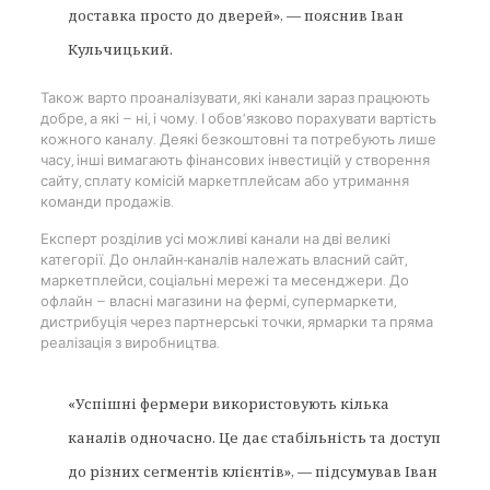
доставка просто до дверей», — пояснив Іван
Кульчицький.
Також варто проаналізувати, які канали зараз працюють
добре, а які — ні, і чому. І обов’язково порахувати вартість
кожного каналу. Деякі безкоштовні та потребують лише
часу, інші вимагають фінансових інвестицій у створення
сайту, сплату комісій маркетплейсам або утримання
команди продажів.
Експерт розділив усі можливі канали на дві великі
категорії. До онлайн-каналів належать власний сайт,
маркетплейси, соціальні мережі та месенджери. До
офлайн — власні магазини на фермі, супермаркети,
дистрибуція через партнерські точки, ярмарки та пряма
реалізація з виробництва.
«Успішні фермери використовують кілька
каналів одночасно. Це дає стабільність та доступ
до різних сегментів клієнтів», — підсумував Іван