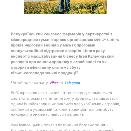
Всеукраїнський конгресс фермерів у партнерстві з
міжнародною гуманітарною організацією MERCY CORPS
провів черговий вебінар у межах програми
консультаційної підтримки аграріїв. Цього разу
експерт з масштабування бізнесу Іван Кульчицький
розповів про канали продажу в агробізнесі та як
створити ефективну систему збуту
сільськогосподарської продукції.
Читай нас також у
Viber
та
Telegram
.
Вебінар викликав значний інтерес серед фермерської
спільноти, оскільки питання збуту продукції залишається
одним із найскладніших викликів для українських аграріїв,
особливо в умовах війни, коли традиційні канали збуту
порушені, а споживчі звички змінилися.
Іван Кульчицький почав з пояснення базових понять.
Канали продажу — це місце або інструмент, через який