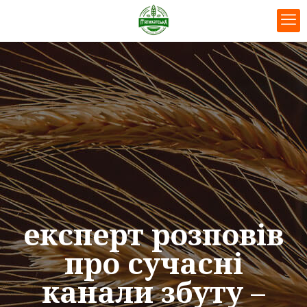
експерт розповів
про сучасні
канали збуту –