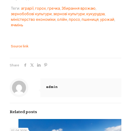
Теги:
аграрії
,
горох
,
гречка
,
Збирання врожаю
,
зернобобові культури
,
зернові культури
,
кукурудза
,
міністерство економіки
,
олійн
,
просо
,
пшениця
,
урожай
,
ячмінь
Source link
Share
admin
Related posts
01.04.2026