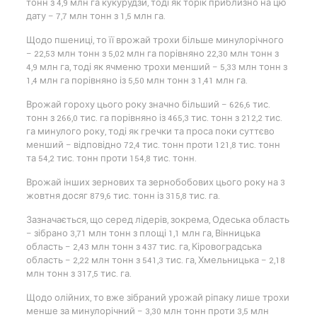
тонн з 4,9 млн га кукурудзи, тоді як торік приблизно на цю
дату – 7,7 млн тонн з 1,5 млн га.
Щодо пшениці, то її врожай трохи більше минулорічного
– 22,53 млн тонн з 5,02 млн га порівняно 22,30 млн тонн з
4,9 млн га, тоді як ячменю трохи менший – 5,33 млн тонн з
1,4 млн га порівняно із 5,50 млн тонн з 1,41 млн га.
Врожай гороху цього року значно більший – 626,6 тис.
тонн з 266,0 тис. га порівняно із 465,3 тис. тонн з 212,2 тис.
га минулого року, тоді як гречки та проса поки суттєво
менший – відповідно 72,4 тис. тонн проти 121,8 тис. тонн
та 54,2 тис. тонн проти 154,8 тис. тонн.
Врожай інших зернових та зернобобових цього року на 3
жовтня досяг 879,6 тис. тонн із 315,8 тис. га.
Зазначається, що серед лідерів, зокрема, Одеська область
– зібрано 3,71 млн тонн з площі 1,1 млн га, Вінницька
область – 2,43 млн тонн з 437 тис. га, Кіровоградська
область – 2,22 млн тонн з 541,3 тис. га, Хмельницька – 2,18
млн тонн з 317,5 тис. га.
Щодо олійних, то вже зібраний урожай ріпаку лише трохи
менше за минулорічний – 3,30 млн тонн проти 3,5 млн