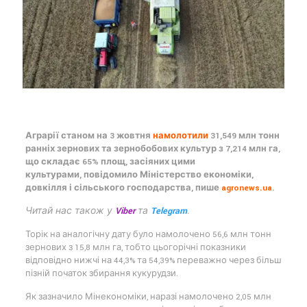
Аграрії станом на 3 жовтня
намолотили
31,549 млн тонн
ранніх зернових та зернобобових культур з 7,214 млн га,
що складає 65% площ, засіяних цими
культурами, повідомило Міністерство економіки,
довкілля і сільського господарства, пише
agronews.ua
.
Читай нас також у
Viber
та
Telegram
.
Торік на аналогічну дату було намолочено 56,6 млн тонн
зернових з 15,8 млн га, тобто цьогорічні показники
відповідно нижчі на 44,3% та 54,39% переважно через більш
пізній початок збирання кукурудзи.
Як зазначило Мінекономіки, наразі намолочено 2,05 млн