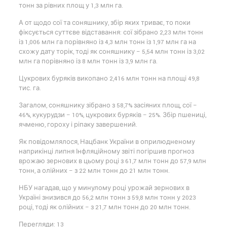
тонн за рівних площ у 1,3 млн га.
А от щодо сої та соняшнику, збір яких триває, то поки
фіксується суттєве відставання: сої зібрано 2,23 млн тонн
із 1,006 млн га порівняно із 4,3 млн тонн із 1,97 млн га на
схожу дату торік, тоді як соняшнику – 5,54 млн тонн із 3,02
млн га порівняно із 8 млн тонн із 3,9 млн га.
Цукрових буряків викопано 2,416 млн тонн на площі 49,8
тис. га.
Загалом, соняшнику зібрано з 58,7% засіяних площ, сої –
46%, кукурудзи – 10%, цукрових буряків – 25%. Збір пшениці,
ячменю, гороху і ріпаку завершений.
Як повідомлялося, Нацбанк України в оприлюдненому
наприкінці липня Інфляційному звіті погіршив прогноз
врожаю зернових в цьому році з 61,7 млн тонн до 57,9 млн
тонн, а олійних – з 22 млн тонн до 21 млн тонн.
НБУ нагадав, що у минулому році урожай зернових в
Україні знизився до 56,2 млн тонн з 59,8 млн тонн у 2023
році, тоді як олійних – з 21,7 млн тонн до 20 млн тонн.
Перегляди: 13