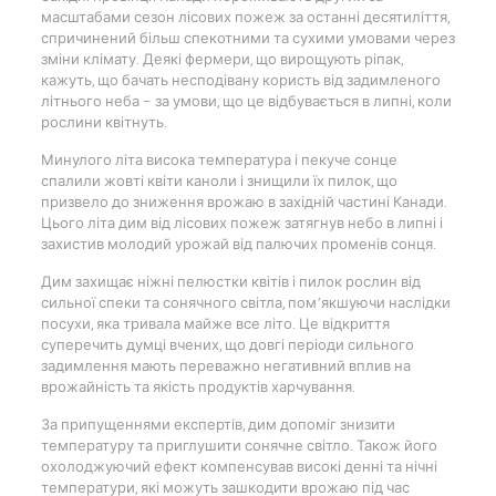
масштабами сезон лісових пожеж за останні десятиліття,
спричинений більш спекотними та сухими умовами через
зміни клімату. Деякі фермери, що вирощують ріпак,
кажуть, що бачать несподівану користь від задимленого
літнього неба – за умови, що це відбувається в липні, коли
рослини квітнуть.
Минулого літа висока температура і пекуче сонце
спалили жовті квіти каноли і знищили їх пилок, що
призвело до зниження врожаю в західній частині Канади.
Цього літа дим від лісових пожеж затягнув небо в липні і
захистив молодий урожай від палючих променів сонця.
Дим захищає ніжні пелюстки квітів і пилок рослин від
сильної спеки та сонячного світла, пом’якшуючи наслідки
посухи, яка тривала майже все літо. Це відкриття
суперечить думці вчених, що довгі періоди сильного
задимлення мають переважно негативний вплив на
врожайність та якість продуктів харчування.
За припущеннями експертів, дим допоміг знизити
температуру та приглушити сонячне світло. Також його
охолоджуючий ефект компенсував високі денні та нічні
температури, які можуть зашкодити врожаю під час