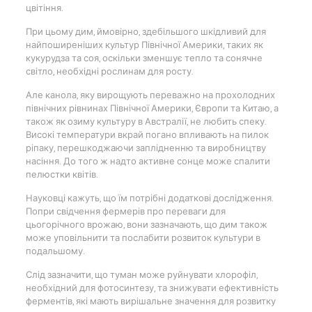
цвітіння.
При цьому дим, ймовірно, здебільшого шкідливий для
найпоширеніших культур Північної Америки, таких як
кукурудза та соя, оскільки зменшує тепло та сонячне
світло, необхідні рослинам для росту.
Але канола, яку вирощують переважно на прохолодних
північних рівнинах Північної Америки, Європи та Китаю, а
також як озиму культуру в Австралії, не любить спеку.
Високі температури вкрай погано впливають на пилок
ріпаку, перешкоджаючи заплідненню та виробництву
насіння. До того ж надто активне сонце може спалити
пелюстки квітів.
Науковці кажуть, що їм потрібні додаткові дослідження.
Попри свідчення фермерів про переваги для
цьогорічного врожаю, вони зазначають, що дим також
може уповільнити та послабити розвиток культури в
подальшому.
Слід зазначити, що туман може руйнувати хлорофіл,
необхідний для фотосинтезу, та знижувати ефективність
ферментів, які мають вирішальне значення для розвитку