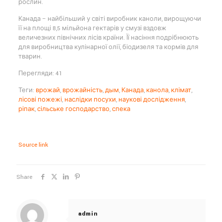
рослин.
Канада – найбільший у світі виробник каноли, вирощуючи
її на площі 8,5 мільйона гектарів у смузі вздовж
величезних північних лісів країни. Її насіння подрібнюють
для виробництва кулінарної олії, біодизеля та кормів для
тварин.
Перегляди: 41
Теги:
врожай
,
врожайність
,
дым
,
Канада
,
канола
,
клімат
,
лісові пожежі
,
наслідки посухи
,
наукові дослідження
,
ріпак
,
сільське господарство
,
спека
Source link
Share
admin