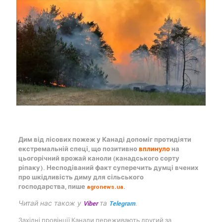
Дим від лісових пожеж у Канаді допоміг протидіяти
екстремальній спеці, що позитивно
вплинуло
на
цьогорічний врожай каноли (канадського сорту
ріпаку). Несподіваний факт суперечить думці вчених
про шкідливість диму для сільського
господарства, пише
agronews.ua
.
Читай нас також у
Viber
та
Telegram
.
Західні провінції Канади переживають другий за