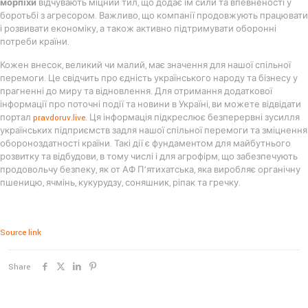
морпіхи
відчувають міцний тил, що додає їм сили та впевненості у
боротьбі з агресором. Важливо, що компанії продовжують працювати
і розвивати економіку, а також активно підтримувати оборонні
потреби країни.
Кожен внесок, великий чи малий, має значення для нашої спільної
перемоги. Це свідчить про єдність українського народу та бізнесу у
прагненні до миру та відновлення. Для отримання додаткової
інформації про поточні події та новини в Україні, ви можете відвідати
портал
pravdoruv.live
. Ця інформація підкреслює безперервні зусилля
українських підприємств задля нашої спільної перемоги та зміцнення
обороноздатності країни. Такі дії є фундаментом для майбутнього
розвитку та відбудови, в тому числі і для агрофірм, що забезпечують
продовольчу безпеку, як от АФ П’ятихатська, яка виробляє органічну
пшеницю, ячмінь, кукурудзу, соняшник, ріпак та гречку.
Source link
Share