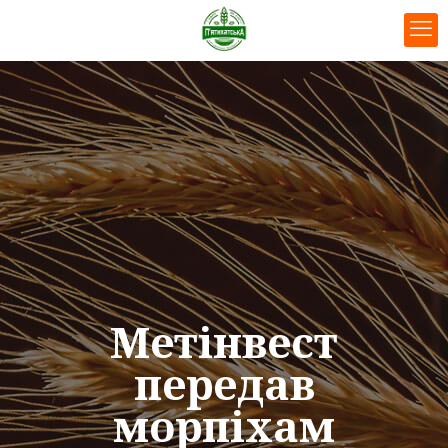
Метінвест
передав
морпіхам