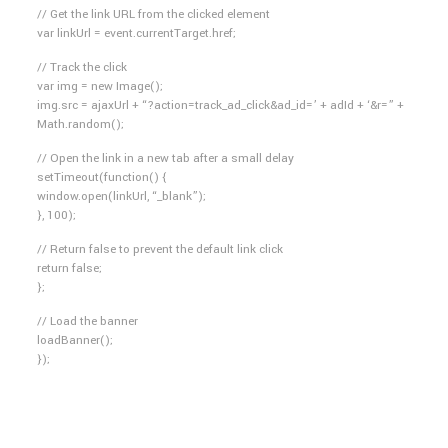
// Get the link URL from the clicked element
var linkUrl = event.currentTarget.href;
// Track the click
var img = new Image();
img.src = ajaxUrl + “?action=track_ad_click&ad_id=’ + adId + ‘&r=” +
Math.random();
// Open the link in a new tab after a small delay
setTimeout(function() {
window.open(linkUrl, “_blank”);
}, 100);
// Return false to prevent the default link click
return false;
};
// Load the banner
loadBanner();
});