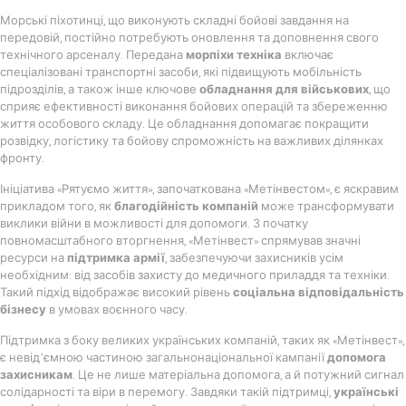
Морські піхотинці, що виконують складні бойові завдання на
передовій, постійно потребують оновлення та доповнення свого
технічного арсеналу. Передана
морпіхи техніка
включає
спеціалізовані транспортні засоби, які підвищують мобільність
підрозділів, а також інше ключове
обладнання для військових
, що
сприяє ефективності виконання бойових операцій та збереженню
життя особового складу. Це обладнання допомагає покращити
розвідку, логістику та бойову спроможність на важливих ділянках
фронту.
Ініціатива «Рятуємо життя», започаткована «Метінвестом», є яскравим
прикладом того, як
благодійність компаній
може трансформувати
виклики війни в можливості для допомоги. З початку
повномасштабного вторгнення, «Метінвест» спрямував значні
ресурси на
підтримка армії
, забезпечуючи захисників усім
необхідним: від засобів захисту до медичного приладдя та техніки.
Такий підхід відображає високий рівень
соціальна відповідальність
бізнесу
в умовах воєнного часу.
Підтримка з боку великих українських компаній, таких як «Метінвест»,
є невід’ємною частиною загальнонаціональної кампанії
допомога
захисникам
. Це не лише матеріальна допомога, а й потужний сигнал
солідарності та віри в перемогу. Завдяки такій підтримці,
українські