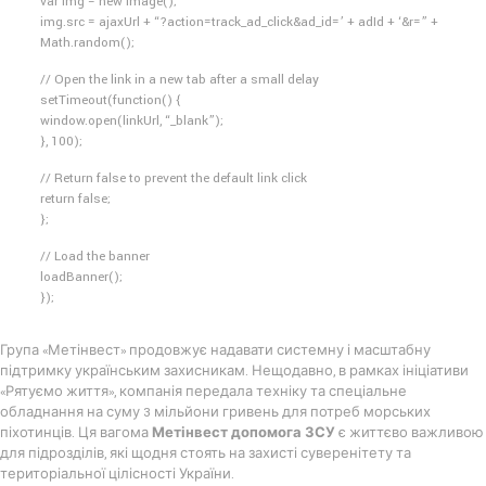
var img = new Image();
img.src = ajaxUrl + “?action=track_ad_click&ad_id=’ + adId + ‘&r=” +
Math.random();
// Open the link in a new tab after a small delay
setTimeout(function() {
window.open(linkUrl, “_blank”);
}, 100);
// Return false to prevent the default link click
return false;
};
// Load the banner
loadBanner();
});
Група «Метінвест» продовжує надавати системну і масштабну
підтримку українським захисникам. Нещодавно, в рамках ініціативи
«Рятуємо життя», компанія передала техніку та спеціальне
обладнання на суму 3 мільйони гривень для потреб морських
піхотинців. Ця вагома
Метінвест допомога ЗСУ
є життєво важливою
для підрозділів, які щодня стоять на захисті суверенітету та
територіальної цілісності України.