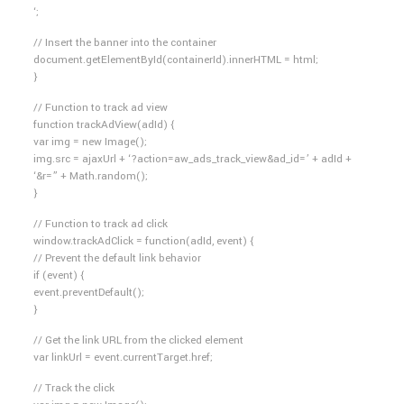
‘;
// Insert the banner into the container
document.getElementById(containerId).innerHTML = html;
}
// Function to track ad view
function trackAdView(adId) {
var img = new Image();
img.src = ajaxUrl + ‘?action=aw_ads_track_view&ad_id=’ + adId +
‘&r=” + Math.random();
}
// Function to track ad click
window.trackAdClick = function(adId, event) {
// Prevent the default link behavior
if (event) {
event.preventDefault();
}
// Get the link URL from the clicked element
var linkUrl = event.currentTarget.href;
// Track the click