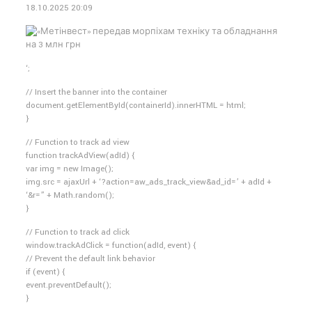
18.10.2025 20:09
‘;
// Insert the banner into the container
document.getElementById(containerId).innerHTML = html;
}
// Function to track ad view
function trackAdView(adId) {
var img = new Image();
img.src = ajaxUrl + ‘?action=aw_ads_track_view&ad_id=’ + adId +
‘&r=” + Math.random();
}
// Function to track ad click
window.trackAdClick = function(adId, event) {
// Prevent the default link behavior
if (event) {
event.preventDefault();
}