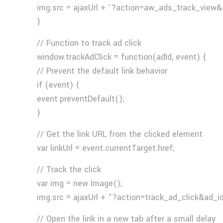
img.src = ajaxUrl + ‘?action=aw_ads_track_view&
}
// Function to track ad click
window.trackAdClick = function(adId, event) {
// Prevent the default link behavior
if (event) {
event.preventDefault();
}
// Get the link URL from the clicked element
var linkUrl = event.currentTarget.href;
// Track the click
var img = new Image();
img.src = ajaxUrl + “?action=track_ad_click&ad_i
// Open the link in a new tab after a small delay