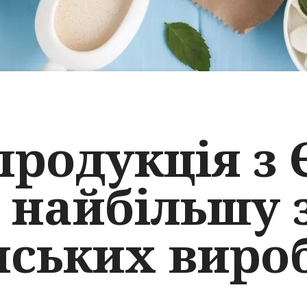
родукція з 
 найбільшу 
нських виро