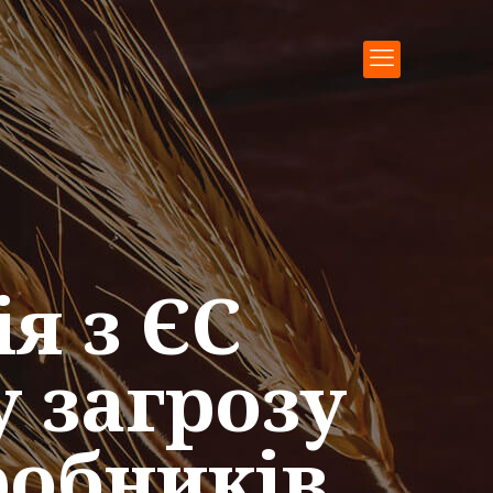
я з ЄС
 загрозу
робників