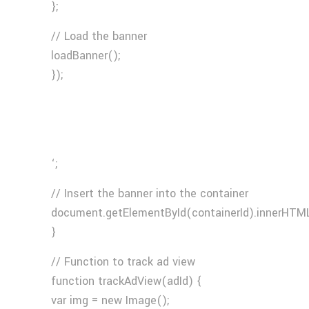
};
// Load the banner
loadBanner();
});
‘;
// Insert the banner into the container
document.getElementById(containerId).innerHTML
}
// Function to track ad view
function trackAdView(adId) {
var img = new Image();