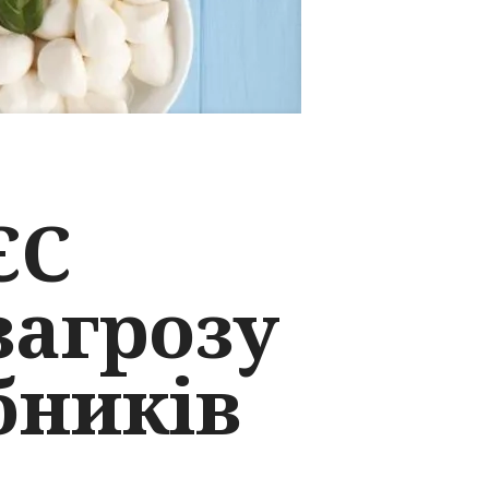
ЄС
загрозу
бників