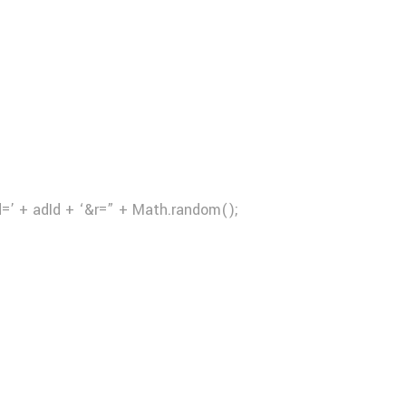
d=’ + adId + ‘&r=” + Math.random();