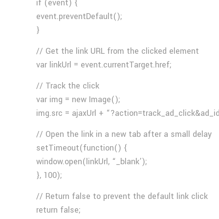
if (event) {
event.preventDefault();
}
// Get the link URL from the clicked element
var linkUrl = event.currentTarget.href;
// Track the click
var img = new Image();
img.src = ajaxUrl + “?action=track_ad_click&ad_i
// Open the link in a new tab after a small delay
setTimeout(function() {
window.open(linkUrl, “_blank’);
}, 100);
// Return false to prevent the default link click
return false;