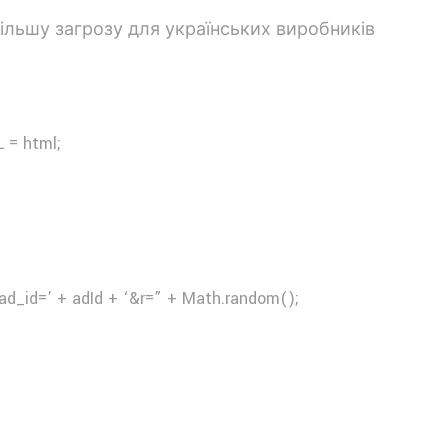
 = html;
ad_id=’ + adId + ‘&r=” + Math.random();