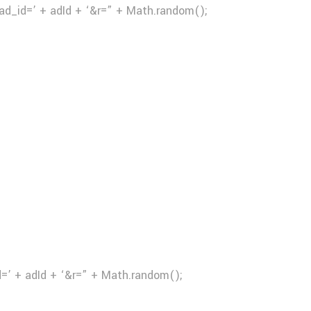
ad_id=’ + adId + ‘&r=” + Math.random();
d=’ + adId + ‘&r=” + Math.random();