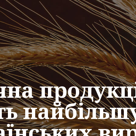
на продукці
ть найбільшу
аїнських ви