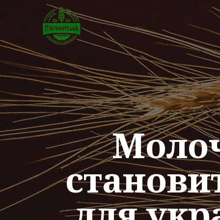
Молоч
станови
для укр