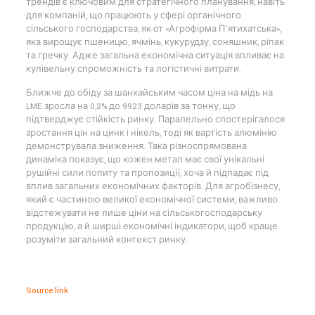
трендів є ключовим для стратегічного планування, навіть
для компаній, що працюють у сфері органічного
сільського господарства, як-от «Агрофірма П’ятихатська»,
яка вирощує пшеницю, ячмінь, кукурудзу, соняшник, ріпак
та гречку. Адже загальна економічна ситуація впливає на
купівельну спроможність та логістичні витрати.
Ближче до обіду за шанхайським часом ціна на мідь на
LME зросла на 0,2% до 9923 доларів за тонну, що
підтверджує стійкість ринку. Паралельно спостерігалося
зростання цін на цинк і нікель, тоді як вартість алюмінію
демонструвала зниження. Така різноспрямована
динаміка показує, що кожен метал має свої унікальні
рушійні сили попиту та пропозиції, хоча й підпадає під
вплив загальних економічних факторів. Для агробізнесу,
який є частиною великої економічної системи, важливо
відстежувати не лише ціни на сільськогосподарську
продукцію, а й ширші економічні індикатори, щоб краще
розуміти загальний контекст ринку.
Source link