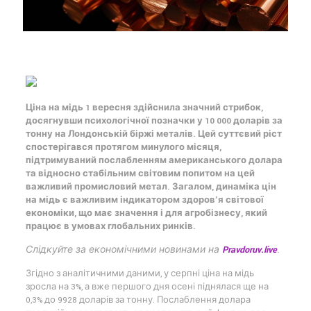
Ціна на мідь 1 вересня здійснила значний стрибок,
досягнувши психологічної позначки у 10 000 доларів за
тонну на Лондонській біржі металів. Цей суттєвий ріст
спостерігався протягом минулого місяця,
підтримуваний послабленням американського долара
та відносно стабільним світовим попитом на цей
важливий промисловий метал. Загалом, динаміка цін
на мідь є важливим індикатором здоров’я світової
економіки, що має значення і для агробізнесу, який
працює в умовах глобальних ринків.
Слідкуйте за економічними новинами на
Pravdoruv.live
.
Згідно з аналітичними даними, у серпні ціна на мідь
зросла на 3%, а вже першого дня осені піднялася ще на
0,3% до 9928 доларів за тонну. Послаблення долара