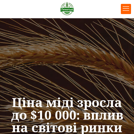
Ціна міді зросла
до $10 000: вплив
на світові ринки