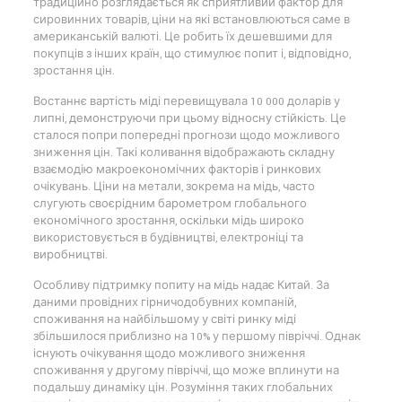
традиційно розглядається як сприятливий фактор для
сировинних товарів, ціни на які встановлюються саме в
американській валюті. Це робить їх дешевшими для
покупців з інших країн, що стимулює попит і, відповідно,
зростання цін.
Востаннє вартість міді перевищувала 10 000 доларів у
липні, демонструючи при цьому відносну стійкість. Це
сталося попри попередні прогнози щодо можливого
зниження цін. Такі коливання відображають складну
взаємодію макроекономічних факторів і ринкових
очікувань. Ціни на метали, зокрема на мідь, часто
слугують своєрідним барометром глобального
економічного зростання, оскільки мідь широко
використовується в будівництві, електроніці та
виробництві.
Особливу підтримку попиту на мідь надає Китай. За
даними провідних гірничодобувних компаній,
споживання на найбільшому у світі ринку міді
збільшилося приблизно на 10% у першому півріччі. Однак
існують очікування щодо можливого зниження
споживання у другому півріччі, що може вплинути на
подальшу динаміку цін. Розуміння таких глобальних