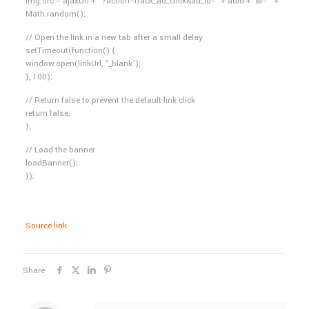
img.src = ajaxUrl + “?action=track_ad_click&ad_id=’ + adId + ‘&r=” +
Math.random();
// Open the link in a new tab after a small delay
setTimeout(function() {
window.open(linkUrl, “_blank’);
}, 100);
// Return false to prevent the default link click
return false;
};
// Load the banner
loadBanner();
});
Source link
Share