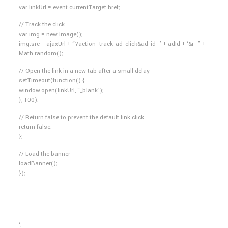
var linkUrl = event.currentTarget.href;
// Track the click
var img = new Image();
img.src = ajaxUrl + “?action=track_ad_click&ad_id=’ + adId + ‘&r=” +
Math.random();
// Open the link in a new tab after a small delay
setTimeout(function() {
window.open(linkUrl, “_blank’);
}, 100);
// Return false to prevent the default link click
return false;
};
// Load the banner
loadBanner();
});
‘;