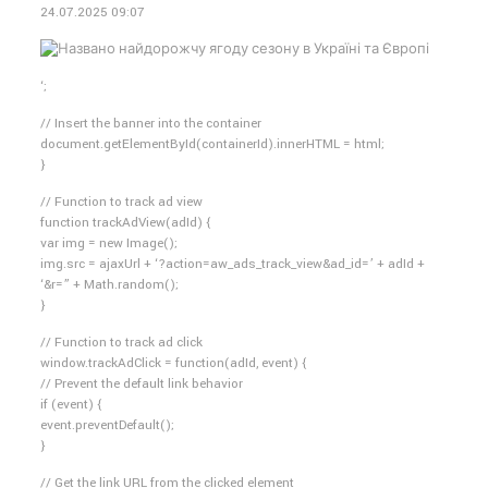
24.07.2025 09:07
‘;
// Insert the banner into the container
document.getElementById(containerId).innerHTML = html;
}
// Function to track ad view
function trackAdView(adId) {
var img = new Image();
img.src = ajaxUrl + ‘?action=aw_ads_track_view&ad_id=’ + adId +
‘&r=” + Math.random();
}
// Function to track ad click
window.trackAdClick = function(adId, event) {
// Prevent the default link behavior
if (event) {
event.preventDefault();
}
// Get the link URL from the clicked element