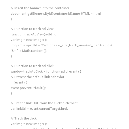
// Insert the banner into the container
document.getElementById(containerId).innerHTML = html;
}
// Function to track ad view
function trackAdView(adId) {
var img = new Image();
img.src = ajaxUrl + ‘?action=aw_ads_track_view&ad_id=’ + adId +
‘&r=” + Math.random();
}
// Function to track ad click
window.trackAdClick = function(adId, event) {
// Prevent the default link behavior
if (event) {
event.preventDefault();
}
// Get the link URL from the clicked element
var linkUrl = event.currentTarget.href;
// Track the click
var img = new Image();