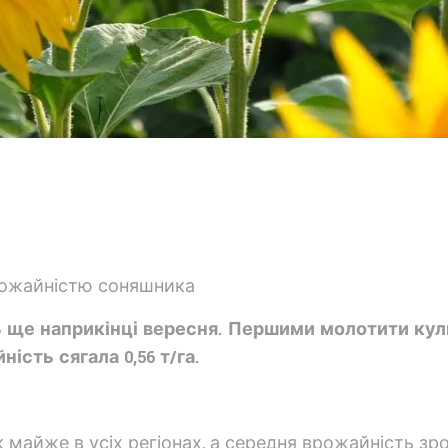
 ще наприкінці вересня. Першими молотити куль
ість сягала 0,56 т/га.
айже в усіх регіонах, а середня врожайність зросл