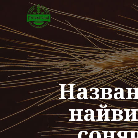
Назван
найви
соня