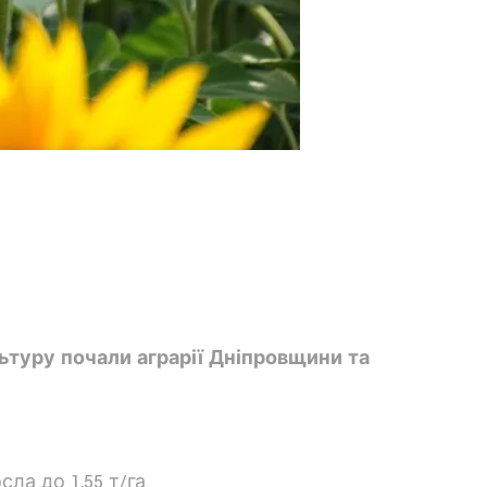
туру почали аграрії Дніпровщини та
а до 1,55 т/га.