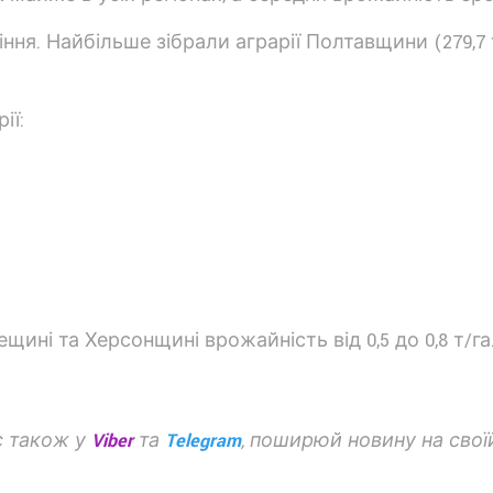
іння. Найбільше зібрали аграрії Полтавщини (279,7 т
ії:
ині та Херсонщині врожайність від 0,5 до 0,8 т/га
с також у
Viber
та
Telegram
, поширюй новину на своїй