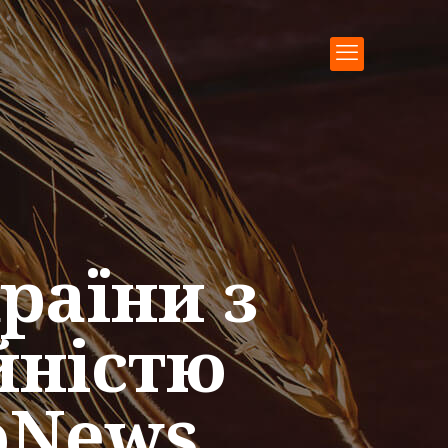
раїни з
йністю
oNews