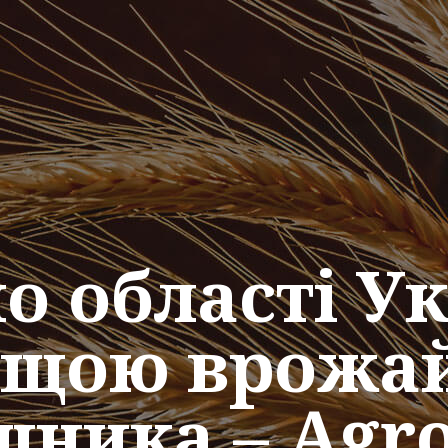
о області Ук
щою врожа
шника – Agr