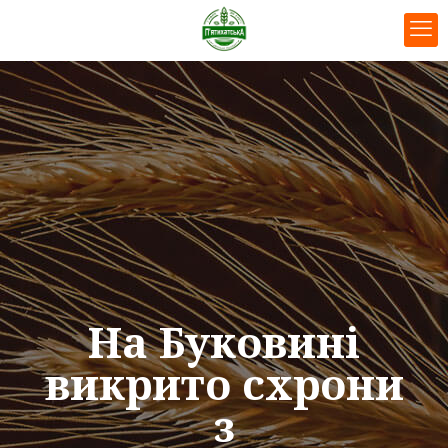
На Буковині
викрито схрони
з