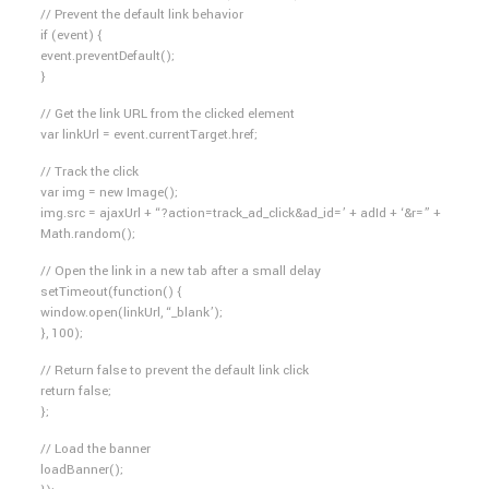
// Prevent the default link behavior
if (event) {
event.preventDefault();
}
// Get the link URL from the clicked element
var linkUrl = event.currentTarget.href;
// Track the click
var img = new Image();
img.src = ajaxUrl + “?action=track_ad_click&ad_id=’ + adId + ‘&r=” +
Math.random();
// Open the link in a new tab after a small delay
setTimeout(function() {
window.open(linkUrl, “_blank’);
}, 100);
// Return false to prevent the default link click
return false;
};
// Load the banner
loadBanner();