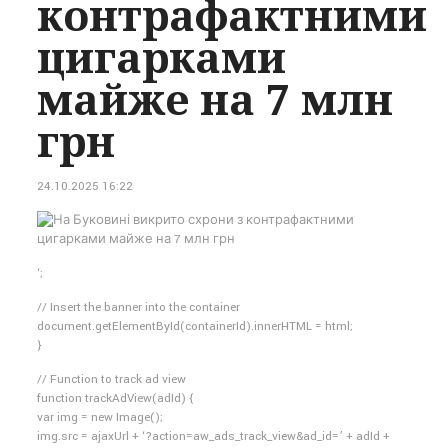
контрафактними
цигарками
майже на 7 млн
грн
24.10.2025 16:22
‘;
// Insert the banner into the container
document.getElementById(containerId).innerHTML = html;
}
// Function to track ad view
function trackAdView(adId) {
var img = new Image();
img.src = ajaxUrl + ‘?action=aw_ads_track_view&ad_id=’ + adId +