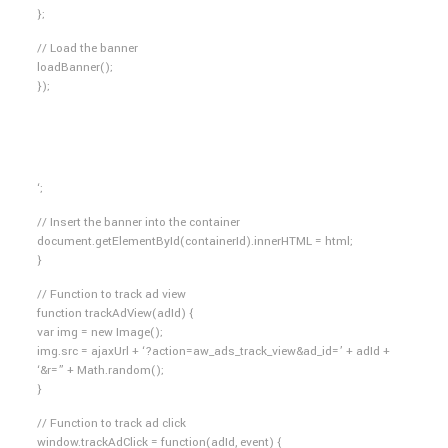
};
// Load the banner
loadBanner();
});
‘;
// Insert the banner into the container
document.getElementById(containerId).innerHTML = html;
}
// Function to track ad view
function trackAdView(adId) {
var img = new Image();
img.src = ajaxUrl + ‘?action=aw_ads_track_view&ad_id=’ + adId +
‘&r=” + Math.random();
}
// Function to track ad click
window.trackAdClick = function(adId, event) {