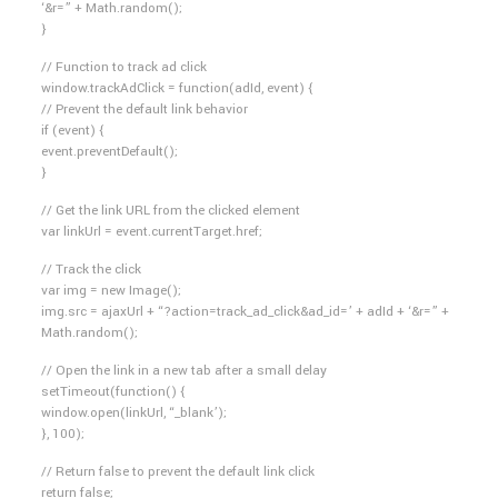
‘&r=” + Math.random();
}
// Function to track ad click
window.trackAdClick = function(adId, event) {
// Prevent the default link behavior
if (event) {
event.preventDefault();
}
// Get the link URL from the clicked element
var linkUrl = event.currentTarget.href;
// Track the click
var img = new Image();
img.src = ajaxUrl + “?action=track_ad_click&ad_id=’ + adId + ‘&r=” +
Math.random();
// Open the link in a new tab after a small delay
setTimeout(function() {
window.open(linkUrl, “_blank’);
}, 100);
// Return false to prevent the default link click
return false;