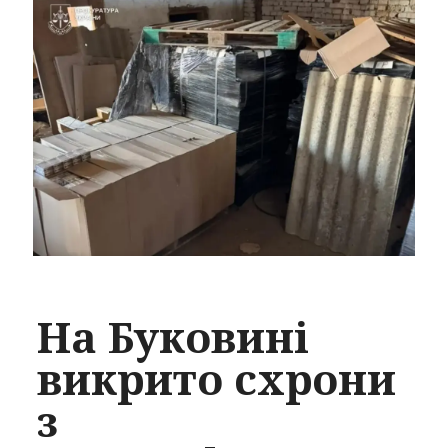
На Буковині
викрито схрони
з