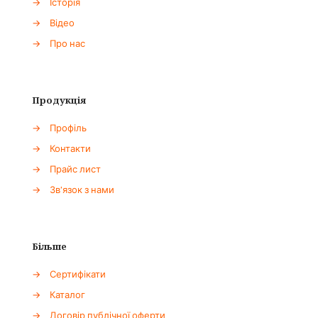
→
Історія
→
Відео
→
Про нас
Продукція
→
Профіль
→
Контакти
→
Прайс лист
→
Зв'язок з нами
Більше
→
Сертифікати
→
Каталог
→
Договір публічної оферти