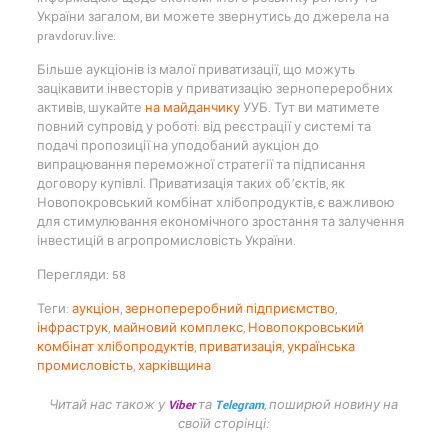
України загалом, ви можете звернутись до джерела на
pravdoruv.live.
Більше аукціонів із малої приватизації, що можуть
зацікавити інвесторів у приватизацію зернопереробних
активів, шукайте
на майданчику
УУБ. Тут ви матимете
повний супровід у роботі: від реєстрації у системі та
подачі пропозиції на уподобаний аукціон до
випрацювання переможної стратегії та підписання
договору купівлі. Приватизація таких об’єктів, як
Новопокровський комбінат хлібопродуктів, є важливою
для стимулювання економічного зростання та залучення
інвестицій в агропромисловість України.
Перегляди: 58
Теги:
аукціон
,
зернопереробний підприємство
,
інфраструк
,
майновий комплекс
,
Новопокровський
комбінат хлібопродуктів
,
приватизація
,
українська
промисловість
,
харківщина
Читай нас також у
Viber
та
Telegram
, поширюй новину на
своїй сторінці: