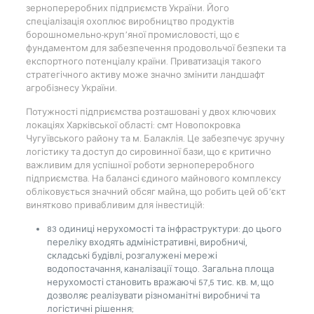
зернопереробних підприємств України. Його
спеціалізація охоплює виробництво продуктів
борошномельно-круп’яної промисловості, що є
фундаментом для забезпечення продовольчої безпеки та
експортного потенціалу країни. Приватизація такого
стратегічного активу може значно змінити ландшафт
агробізнесу України.
Потужності підприємства розташовані у двох ключових
локаціях Харківської області: смт Новопокровка
Чугуївського району та м. Балаклія. Це забезпечує зручну
логістику та доступ до сировинної бази, що є критично
важливим для успішної роботи зернопереробного
підприємства. На балансі єдиного майнового комплексу
обліковується значний обсяг майна, що робить цей об’єкт
винятково привабливим для інвестицій:
83 одиниці нерухомості та інфраструктури: до цього
переліку входять адміністративні, виробничі,
складські будівлі, розгалужені мережі
водопостачання, каналізації тощо. Загальна площа
нерухомості становить вражаючі 57,5 тис. кв. м, що
дозволяє реалізувати різноманітні виробничі та
логістичні рішення;