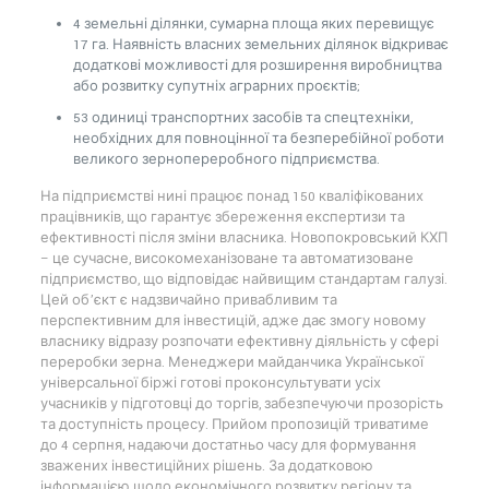
4 земельні ділянки, сумарна площа яких перевищує
17 га. Наявність власних земельних ділянок відкриває
додаткові можливості для розширення виробництва
або розвитку супутніх аграрних проєктів;
53 одиниці транспортних засобів та спецтехніки,
необхідних для повноцінної та безперебійної роботи
великого зернопереробного підприємства.
На підприємстві нині працює понад 150 кваліфікованих
працівників, що гарантує збереження експертизи та
ефективності після зміни власника. Новопокровський КХП
– це сучасне, високомеханізоване та автоматизоване
підприємство, що відповідає найвищим стандартам галузі.
Цей об’єкт є надзвичайно привабливим та
перспективним для інвестицій, адже дає змогу новому
власнику відразу розпочати ефективну діяльність у сфері
переробки зерна. Менеджери майданчика Української
універсальної біржі готові проконсультувати усіх
учасників у підготовці до торгів, забезпечуючи прозорість
та доступність процесу. Прийом пропозицій триватиме
до 4 серпня, надаючи достатньо часу для формування
зважених інвестиційних рішень. За додатковою
інформацією щодо економічного розвитку регіону та