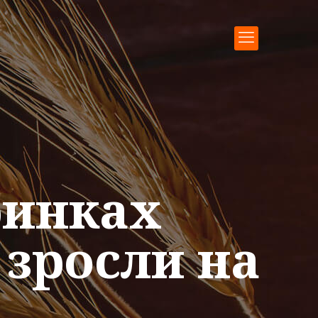
ринках
 зросли на