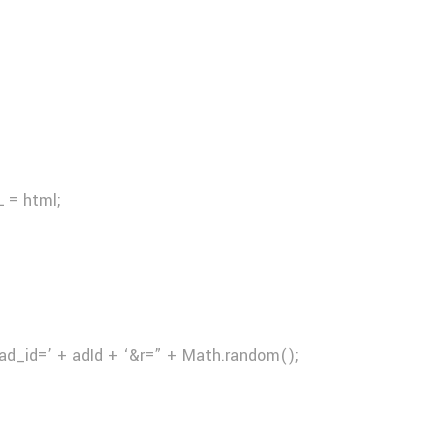
 = html;
ad_id=’ + adId + ‘&r=” + Math.random();