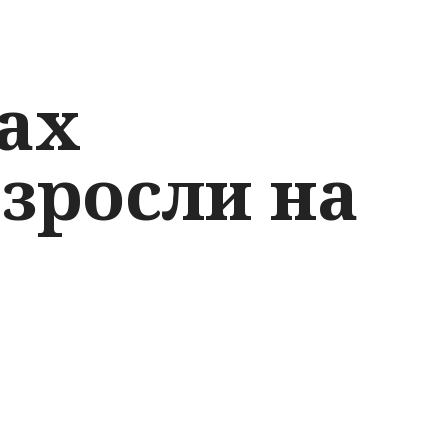
ах
 зросли на