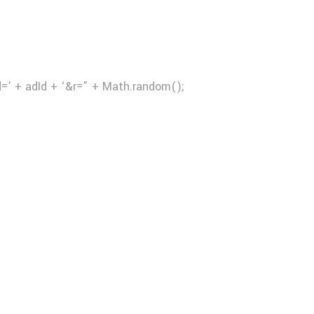
d=’ + adId + ‘&r=” + Math.random();