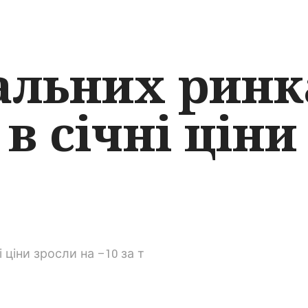
альних ринк
в січні ціни