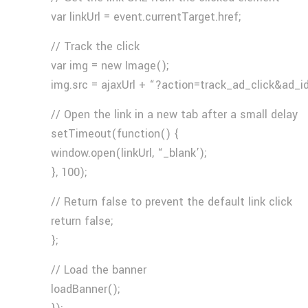
var linkUrl = event.currentTarget.href;
// Track the click
var img = new Image();
img.src = ajaxUrl + “?action=track_ad_click&ad_i
// Open the link in a new tab after a small delay
setTimeout(function() {
window.open(linkUrl, “_blank’);
}, 100);
// Return false to prevent the default link click
return false;
};
// Load the banner
loadBanner();