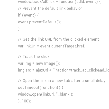
window.trackAdClick = function(adId, event) {
// Prevent the default link behavior
if (event) {
event.preventDefault();
}
// Get the link URL from the clicked element
var linkUrl = event.currentTarget.href;
// Track the click
var img = new Image();
img.src = ajaxUrl + “?action=track_ad_click&ad_i
// Open the link in a new tab after a small delay
setTimeout(function() {
window.open(linkUrl, “_blank’);
}, 100);