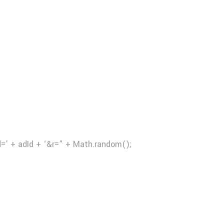
d=’ + adId + ‘&r=” + Math.random();