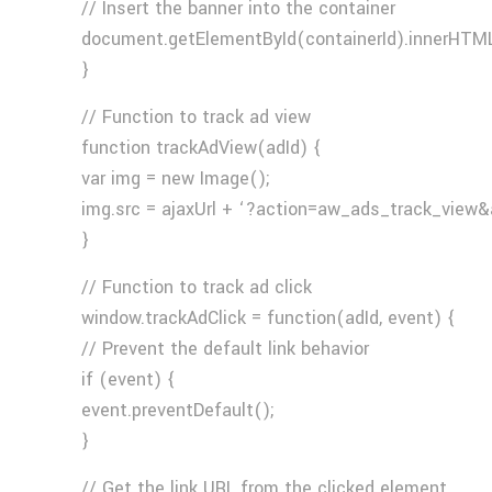
// Insert the banner into the container
document.getElementById(containerId).innerHTML
}
// Function to track ad view
function trackAdView(adId) {
var img = new Image();
img.src = ajaxUrl + ‘?action=aw_ads_track_view&
}
// Function to track ad click
window.trackAdClick = function(adId, event) {
// Prevent the default link behavior
if (event) {
event.preventDefault();
}
// Get the link URL from the clicked element