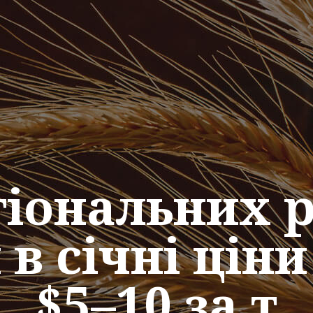
гіональних 
 в січні ціни
$5–10 за т