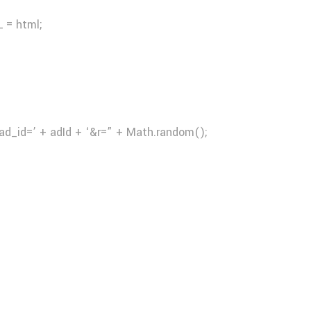
 = html;
ad_id=’ + adId + ‘&r=” + Math.random();