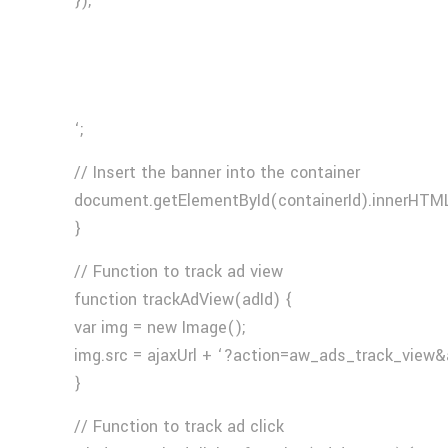
});
‘;
// Insert the banner into the container
document.getElementById(containerId).innerHTML
}
// Function to track ad view
function trackAdView(adId) {
var img = new Image();
img.src = ajaxUrl + ‘?action=aw_ads_track_view&
}
// Function to track ad click