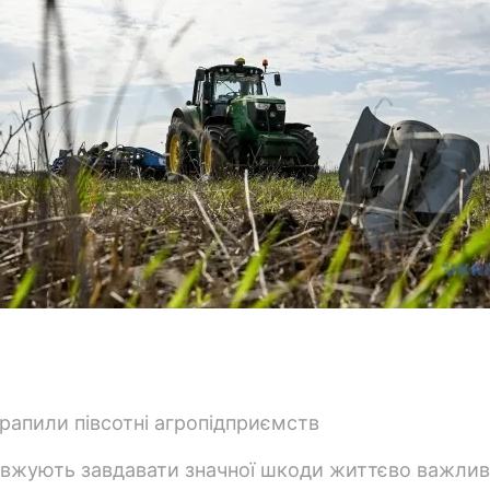
овжують завдавати значної шкоди життєво важли