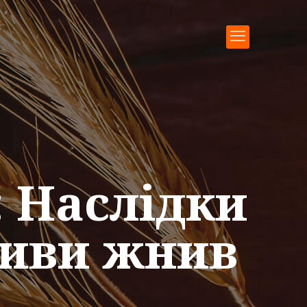
 Наслідки
тиви жнив