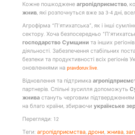
Кожне пошкоджене
агропідприємство
, 
жнив
, які розпочнуться вже за 3-4 дні, в
Агрофірма “П’ятихатська”, як і інші сумлін
сектору. Хоча безпосередньо “П’ятихатсь
господарство Сумщини
та інших регіоні
діяльності. Забезпечення стабільних поста
безпеки та продуктивності всіх регіонів Ук
оновленнями на
pravdoruv.live
.
Відновлення та підтримка
агропідприємс
партнерів. Спільні зусилля допоможуть
С
жнива
стануть черговим підтвердженням 
на благо країни, збираючи
українське зе
Перегляди: 12
Теги:
агропідприємства
,
дрони
,
жнива
,
за