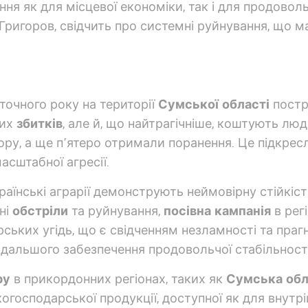
ня як для місцевої економіки, так і для продовольч
ригоров, свідчить про системні руйнування, що м
точного року на території
Сумської області
постр
них
збитків
, але й, що найтрагічніше, коштують люд
ору, а ще п’ятеро отримали поранення. Це підкрес
сштабної агресії.
аїнські аграрії демонструють неймовірну стійкість
ні
обстріли
та руйнування,
посівна кампанія
в рег
рських угідь, що є свідченням незламності та пра
одальшого забезпечення продовольчої стабільності
ру
в прикордонних регіонах, таких як
Сумська обл
когосподарської продукції, доступної як для внутр