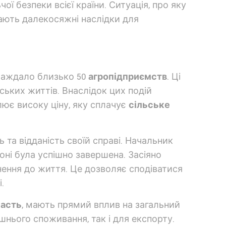
ої безпеки всієї країни. Ситуація, про яку
ають далекосяжні наслідки для
аждало близько 50
агропідприємств
. Ці
ських життів. Внаслідок цих подій
лює високу ціну, яку сплачує
сільське
 та відданість своїй справі. Начальник
іоні була успішно завершена. Засіяно
гнення до життя. Це дозволяє сподіватися
.
асть
, мають прямий вплив на загальний
ішнього споживання, так і для експорту.