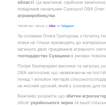
області
. Це викликає серйозне занепокоєн
повідомив начальник Сумської ОВА Олег Г
агровиробництва
.
Читай нас також у
Viber
та
Telegram
.
За словами Олега Григорова, з початку по
атаки не тільки призводять до матеріаль
загинуло двоє працівників аграрного сект
господарство Сумщини
в умовах повнома
Попри безперервні виклики та загрози, укр
ОВА наголосив, що, незважаючи на постій
понад 1 мільйон гектарів сільськогоспода
на якісний урожай, який є основою для п
Важливо розуміти, що
збитки агросекто
обсяг
українського зерна
та іншої сільсь