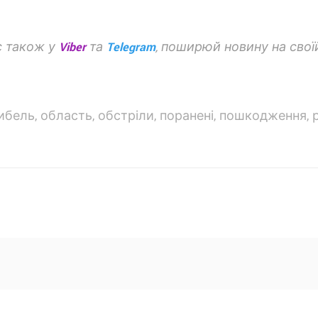
с також у
Viber
та
Telegram
, поширюй новину на своїй
ибель
,
область
,
обстріли
,
поранені
,
пошкодження
,