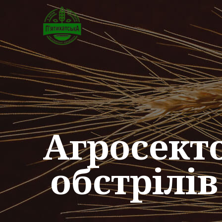
Агросект
обстрілі