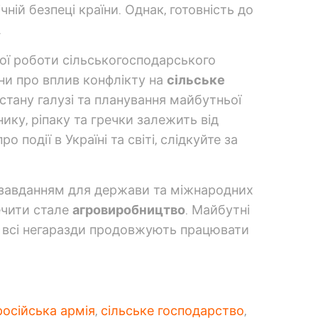
ній безпеці країни. Однак, готовність до
.
ної роботи сільськогосподарського
ни про вплив конфлікту на
сільське
стану галузі та планування майбутньої
ику, ріпаку та гречки залежить від
 події в Україні та світі, слідкуйте за
м завданням для держави та міжнародних
печити стале
агровиробництво
. Майбутні
и всі негаразди продовжують працювати
російська армія
,
сільське господарство
,