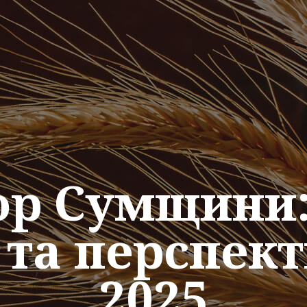
ор Сумщини:
в та перспек
2025