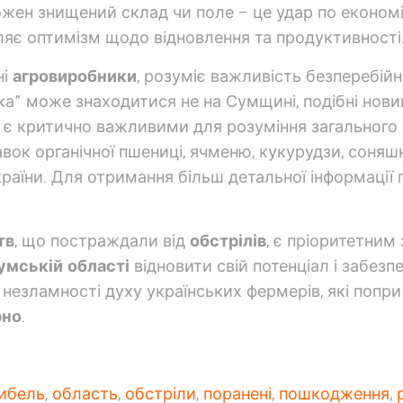
кожен знищений склад чи поле – це удар по економіч
селяє оптимізм щодо відновлення та продуктивності
ні
агровиробники
, розуміє важливість безперебій
ка” може знаходитися не на Сумщині, подібні нови
в є критично важливими для розуміння загального 
вок органічної пшениці, ячменю, кукурудзи, соняшн
раїни. Для отримання більш детальної інформації про
тв
, що постраждали від
обстрілів
, є пріоритетни
умській області
відновити свій потенціал і забез
незламності духу українських фермерів, які попр
рно
.
гибель
,
область
,
обстріли
,
поранені
,
пошкодження
,