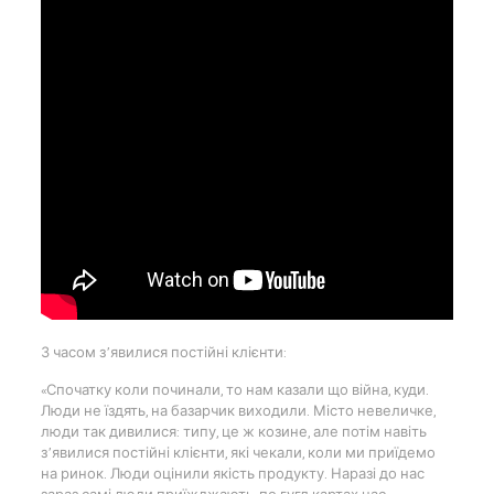
З часом з’явилися постійні клієнти:
«Спочатку коли починали, то нам казали що війна, куди.
Люди не їздять, на базарчик виходили. Місто невеличке,
люди так дивилися: типу, це ж козине, але потім навіть
з’явилися постійні клієнти, які чекали, коли ми приїдемо
на ринок. Люди оцінили якість продукту. Наразі до нас