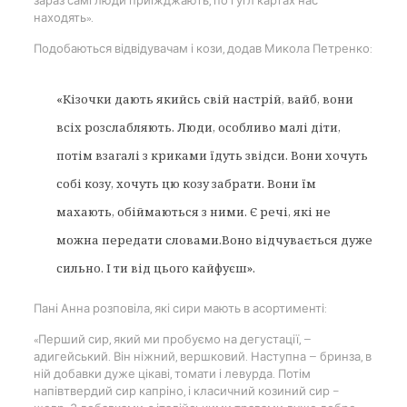
зараз самі люди приїжджають, по гугл картах нас
находять».
Подобаються відвідувачам і кози, додав Микола Петренко:
«Кізочки дають якийсь свій настрій, вайб, вони
всіх розслабляють. Люди, особливо малі діти,
потім взагалі з криками їдуть звідси. Вони хочуть
собі козу, хочуть цю козу забрати. Вони їм
махають, обіймаються з ними. Є речі, які не
можна передати словами.Воно відчувається дуже
сильно. І ти від цього кайфуєш».
Пані Анна розповіла, які сири мають в асортименті:
«Перший сир, який ми пробуємо на дегустації, —
адигейський. Він ніжний, вершковий. Наступна — бринза, в
ній добавки дуже цікаві, томати і левурда. Потім
напівтвердий сир капріно, і класичний козиний сир –