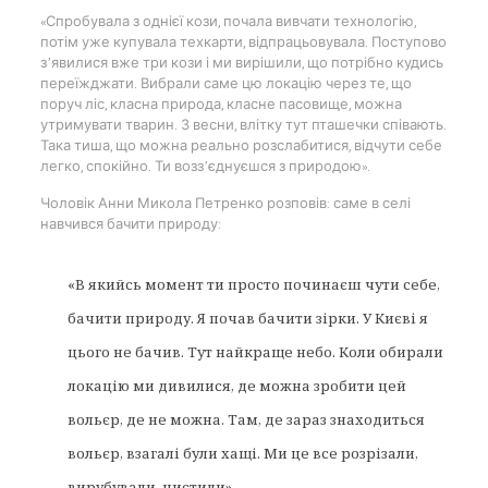
«Спробувала з однієї кози, почала вивчати технологію,
потім уже купувала техкарти, відпрацьовувала. Поступово
з’явилися вже три кози і ми вирішили, що потрібно кудись
переїжджати. Вибрали саме цю локацію через те, що
поруч ліс, класна природа, класне пасовище, можна
утримувати тварин. З весни, влітку тут пташечки співають.
Така тиша, що можна реально розслабитися, відчути себе
легко, спокійно. Ти возз’єднуєшся з природою».
Чоловік Анни Микола Петренко розповів: саме в селі
навчився бачити природу:
«В якийсь момент ти просто починаєш чути себе,
бачити природу. Я почав бачити зірки. У Києві я
цього не бачив. Тут найкраще небо. Коли обирали
локацію ми дивилися, де можна зробити цей
вольєр, де не можна. Там, де зараз знаходиться
вольєр, взагалі були хащі. Ми це все розрізали,
вирубували, чистили».