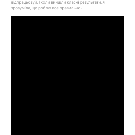
відпрацьовуй. І коли вийшли класні результати, я
зрозуміла, що роблю все правильно».