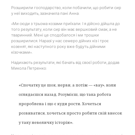
Розширили господарство, коли побачили, що робити сир
у неї виходить, зазначила пані Анна:
«Ми сюди з трьома козами приїхали. І я дійсно дійшла до
того результату, коли сир він має вершковий смак, а не
тваринний. Мені це сподобалося і ми трошки
розширилися. Наразі у нас семеро дійних кіз і троє
козенят, які наступного року вже будуть дійними
кізочками».
Надихають результати, які бачать від своєї роботи, додав
Микола Петренко:
«Спочатку це шок, нерви, а потім
—
«вау», коли
оглядаєшся назад. Розумієш, що така робота
пророблена і що є куди рости. Хочеться
розвиватися, хочеться просто робити свій внесок
у таку невеличку історію».