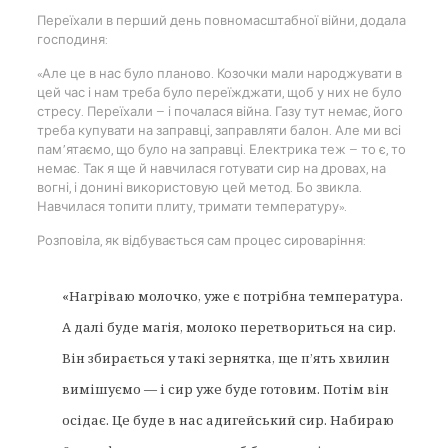
Переїхали в перший день повномасштабної війни, додала
господиня:
«Але це в нас було планово. Козочки мали народжувати в
цей час і нам треба було переїжджати, щоб у них не було
стресу. Переїхали — і почалася війна. Газу тут немає, його
треба купувати на заправці, заправляти балон. Але ми всі
пам’ятаємо, що було на заправці. Електрика теж — то є, то
немає. Так я ще й навчилася готувати сир на дровах, на
вогні, і донині використовую цей метод. Бо звикла.
Навчилася топити плиту, тримати температуру».
Розповіла, як відбувається сам процес сироваріння:
«Нагріваю молочко, уже є потрібна температура.
А далі буде магія, молоко перетвориться на сир.
Він збирається у такі зернятка, ще п’ять хвилин
вимішуємо — і сир уже буде готовим. Потім він
осідає. Це буде в нас адигейський сир. Набираю