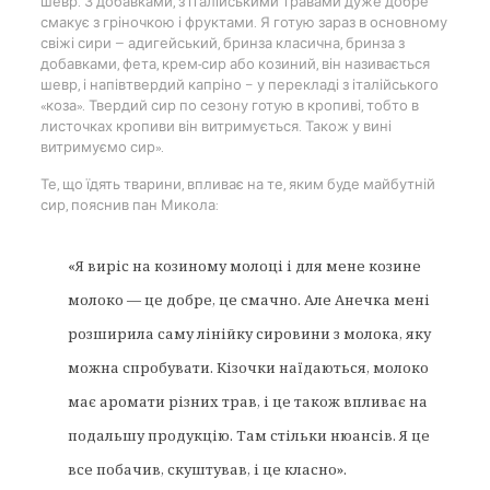
шевр. З добавками, з італійськими травами дуже добре
смакує з гріночкою і фруктами. Я готую зараз в основному
свіжі сири — адигейський, бринза класична, бринза з
добавками, фета, крем-сир або козиний, він називається
шевр, і напівтвердий капріно – у перекладі з італійського
«коза». Твердий сир по сезону готую в кропиві, тобто в
листочках кропиви він витримується. Також у вині
витримуємо сир».
Те, що їдять тварини, впливає на те, яким буде майбутній
сир, пояснив пан Микола:
«Я виріс на козиному молоці і для мене козине
молоко — це добре, це смачно. Але Анечка мені
розширила саму лінійку сировини з молока, яку
можна спробувати. Кізочки наїдаються, молоко
має аромати різних трав, і це також впливає на
подальшу продукцію. Там стільки нюансів. Я це
все побачив, скуштував, і це класно».