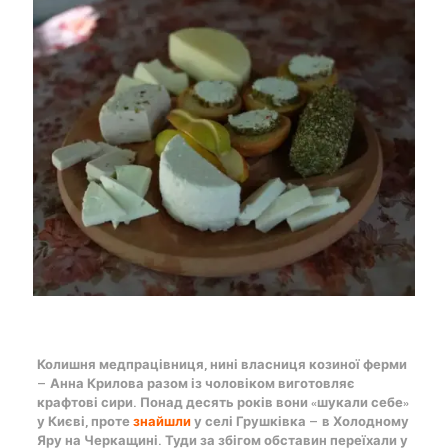
Колишня медпрацівниця, нині власниця козиної ферми
— Анна Крилова разом із чоловіком виготовляє
крафтові сири. Понад десять років вони «шукали себе»
у Києві, проте
знайшли
у селі Грушківка — в Холодному
Яру на Черкащині. Туди за збігом обставин переїхали у