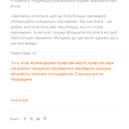
У планах є і подальше розширення справи, зазначила пані
Анна:
«Звичайно, хочеться, щоб це була більша сироварня,
облаштувати спеціальну сироварню. Так, каструля
—
це
добре, але хочеться уже таку більшу, на сто літрів
сироварню. Хочеться і трішки збільшити поголів’я кіз, щоб
було більше сировини. Ми ідемо до цієї мети і думаю, що у
нас все вийде».
Перегляди: 35
Теги:
кози
,
Козяча ферма
,
Крафтове вироб
,
крафтові сири
,
натуральні продукти
,
сироваріння
,
сироварня
,
сільська
місцевість
,
сільське господарство
,
Сільське життя
,
Черкащина
Source link
Share