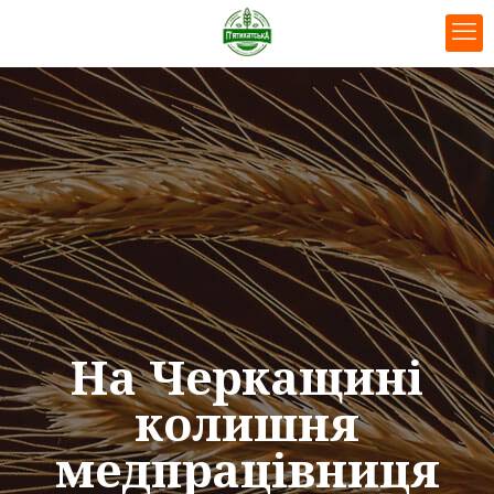
На Черкащині
колишня
медпрацівниця