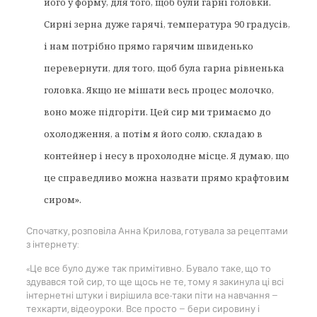
його у форму, для того, щоб були гарні головки.
Сирні зерна дуже гарячі, температура 90 градусів,
і нам потрібно прямо гарячим швиденько
перевернути, для того, щоб була гарна рівненька
головка. Якщо не мішати весь процес молочко,
воно може підгоріти. Цей сир ми тримаємо до
охолодження, а потім я його солю, складаю в
контейнер і несу в прохолодне місце. Я думаю, що
це справедливо можна назвати прямо крафтовим
сиром».
Спочатку, розповіла Анна Крилова, готувала за рецептами
з інтернету:
«Це все було дуже так примітивно. Бувало таке, що то
здувався той сир, то ще щось не те, тому я закинула ці всі
інтернетні штуки і вирішила все-таки піти на навчання —
техкарти, відеоуроки. Все просто — бери сировину і