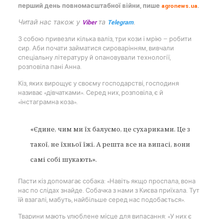
перший день повномасштабної війни, пише
agronews.ua
.
Читай нас також у
Viber
та
Telegram
.
З собою привезли кілька валіз, три кози і мрію — робити
сир. Аби почати займатися сироварінням, вивчали
спеціальну літературу й опановували технології,
розповіла пані Анна.
Кіз, яких вирощує у своєму господарстві, господиня
називає «дівчатками». Серед них, розповіла, є й
«інстаграмна коза».
«Єдине, чим ми їх балуємо, це сухариками. Це з
такої, не їхньої їжі. А решта все на випасі, вони
самі собі шукають».
Пасти кіз допомагає собака: «Навіть якщо проспала, вона
нас по слідах знайде. Собачка з нами з Києва приїхала. Тут
їй взагалі, мабуть, найбільше серед нас подобається».
Тварини мають улюблене місце для випасання: «У них є