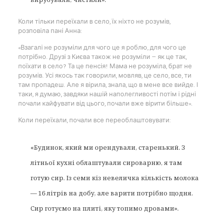
Коли тільки переїхали в село, їх ніхто не розумів,
розповіла пані Анна:
«Взагалі не розуміли для чого це я роблю, для чого це
потрібно. Друзі з Києва також не розуміли — як це так,
поїхати в село? Та це пенсія! Мама не розуміла, брат не
розумів. Усі якось так говорили, мовляв, це село, все, ти
там пропадеш. Але я вірила, знала, що в мене все вийде. І
таки, я думаю, завдяки нашій наполегливості потім і рідні
почали кайфувати від цього, почали вже вірити більше».
Коли переїхали, почали все переоблаштовувати:
«Будинок, який ми орендували, старенький. З
літньої кухні облаштували сироварню, я там
готую сир. Із семи кіз невеличка кількість молока
— 16 літрів на добу, але варити потрібно щодня.
Сир готуємо на плиті, яку топимо дровами».