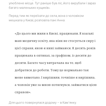
улюблене місце. Тут раніше був ліс, його вирубали і зараз
багато маленьких кущиків».
Перед тим як переїхати до села, вона з чоловіком
мешкала у Києві, розповіла пані Анна:
«До цього ми жили в Києві, працювали. Я взагалі
маю медичну освіту, яка ніяк не стосується сиру і
цієї справи, якою я нині займаюся. Я десять років
працювала в оптиках, за графіком, із десяти до
десяти. Багато часу витрачала на те, щоб
добратися до роботи. Тому це нормально так
мене вимотало. І вирішили, точніше я вирішила,
а чоловік уже за мною потягнувся, займатися цією
справою».
Для цього повернулася додому — в Кам’янку.