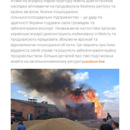
Атаки на аграрну інфраструктуру мають довгострокові
наслідки, впливаючи на продовольчу безпеку регіону та
країни загалом. Кожне пошкоджене
сільськогосподарське підприємство – це удар по
здатності України годувати своїх громадян та
забезпечувати експорт. Незважаючи на постійні загрози,
українські аграрії демонструють неймовірну стійкість та
продовжують працювати, збираючи врожай та
відновлюючи пошкоджені об’єкти. Це свідчить про їхню
відданість своїй справі та рішучість забезпечувати країну
продовольством. Більше деталей про такі події можна
знайти на загальноновинному ресурсі
pravdoruv.live
.