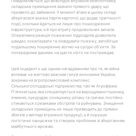
Повідомляється, що внаслідок влучання безпілотника,
складське приміщення зазнало прямого удару, що
призвело до займання. У момент атаки в цьому складі
зберігалася значна партія картоплі, що додає трагічності
події, оскільки йдеться не лише про пошкодження
інфраструктури, а й про втрату продовольчих запасів.
Оперативна реакція пожежних підрозділів дозволила
швидко локалізувати та ліквідувати пожежу, запобігши
подальшому поширенню вогню на сусідні об’єкти. За
попередніми даними, на щастя, ніхто не постраждав.
Цей інцидент є ще одним нагадуванням про те, як війна
впливає на життєво важливі галузі економіки України,
зокрема на агропромисловий комплекс.
Сільськогосподарські підприємства, такі як Агрофірма
П’ятихатська, яка спеціалізується на вирощуванні пшениці,
ячменю, кукурудзи, соняшнику, ріпаку та гречки, постійно
стикаються з ризиками обстрілів та руйнувань. Знищення
складських приміщень не лише призводить до прямих
збитків у вигляді втраченої продукції, а й порушує
логістичні ланцюжки та створює проблеми зі зберіганням
майбутнього врожаю.