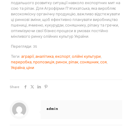
подальшого розвитку ситуації навколо експортних мит на
сою та ріпак. Для Агрофірми П’ятихатська, яка виробляє
високоякісну органічну продукцію, важливо відстежувати
ці ринкові зміни, щоб ефективно планувати виробництво
пшениці, ячменю, кукурудзи, соняшнику, ріпаку та гречки,
оптимізуючи свої бізнес-процеси в умовах постійно
мінливого ринку олійних культур України.
Перегляди: 35
Теги:
аграрії
,
аналітика
,
експорт
,
олійні культури
,
переробка
,
пропозиція
,
ринок
,
ріпак
,
соняшник
,
соя
,
Україна
,
ціни
Share
admin