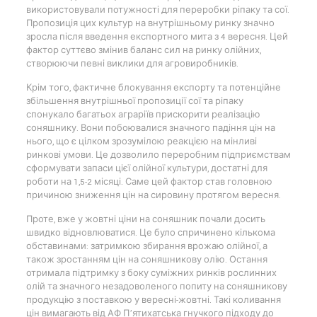
використовували потужності для переробки ріпаку та сої.
Пропозиція цих культур на внутрішньому ринку значно
зросла після введення експортного мита з 4 вересня. Цей
фактор суттєво змінив баланс сил на ринку олійних,
створюючи певні виклики для агровиробників.
Крім того, фактичне блокування експорту та потенційне
збільшення внутрішньої пропозиції сої та ріпаку
спонукало багатьох аграріїв прискорити реалізацію
соняшнику. Вони побоювалися значного падіння цін на
нього, що є цілком зрозумілою реакцією на мінливі
ринкові умови. Це дозволило переробним підприємствам
сформувати запаси цієї олійної культури, достатні для
роботи на 1,5-2 місяці. Саме цей фактор став головною
причиною зниження цін на сировину протягом вересня.
Проте, вже у жовтні ціни на соняшник почали досить
швидко відновлюватися. Це було спричинено кількома
обставинами: затримкою збирання врожаю олійної, а
також зростанням цін на соняшникову олію. Остання
отримала підтримку з боку суміжних ринків рослинних
олій та значного незадоволеного попиту на соняшникову
продукцію з поставкою у вересні-жовтні. Такі коливання
цін вимагають від АФ П’ятихатська гнучкого підходу до