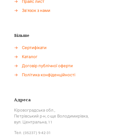
→
Прайс лист
→
Зв'язок з нами
Більше
→
Сертифікати
→
Каталог
→
Договір публічної оферти
→
Політика конфіденційності
Адреса
Кіровоградська обл.,
Петрівський р-н, с-ще Володимирівка,
вул. Центральна, 11
Тел. (05237) 9-42-31