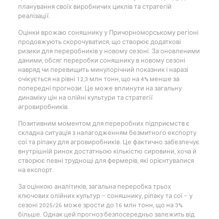
планування своїх виробничих циклів та стратегій
реалізації.
Оцінки врожаю соняшнику у Причорноморському регіоні
продовжують скорочуватися, що створює додаткові
ризики для переробників у новому сезоні. За оновленими
даними, обсяг переробки соняшнику в новому сезоні
навряд чи перевищить минулорічний показник і наразі
очікується на рівні 12,3 млн тонн, що на 4% менше за
попередні прогнози. Це може вплинути на загальну
динаміку цін на олійні культури та стратегії
агровиробників.
Позитивним моментом для переробних підприємств є
складна ситуація з налагодженням безмитного експорту
сої та ріпаку для агровиробників. Це фактично забезпечує
внутрішній ринок достатньою кількістю сировини, хоча й
створює певні труднощі для фермерів, які орієнтувалися
на експорт.
За оцінкою аналітиків, загальна переробка трьох
ключових олійних культур – соняшнику, ріпаку та сої – у
сезоні 2025/26 може зрости до 16 млн тонн, що на 3%
більше. Однак цей прогноз безпосередньо залежить від