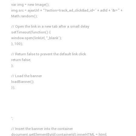
var img = new Image();
img.src = ajaxUrl + “?action=track_ad_click&ad_id=’ + adId + ‘&r=” +
Math.random();
// Open the link in a new tab after a small delay
setTimeout(function() {
window.open(linkUrl, “_blank’);
}, 100);
// Return false to prevent the default link click
return false;
};
// Load the banner
loadBanner();
});
‘;
// Insert the banner into the container
document.getElementById(containerId).innerHTML = html;