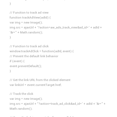
}
// Function to track ad view
function trackAdView(adId) {
var img = new Image();
img.src = ajaxUrl + ‘?action=aw_ads_track_view&ad_id=’ + adId +
‘&r=” + Math.random();
}
// Function to track ad click
window.trackAdClick = function(adId, event) {
// Prevent the default link behavior
if (event) {
event.preventDefault();
}
// Get the link URL from the clicked element
var linkUrl = event.currentTarget.href;
// Track the click
var img = new Image();
img.src = ajaxUrl + “?action=track_ad_click&ad_id=’ + adId + ‘&r=” +
Math.random();