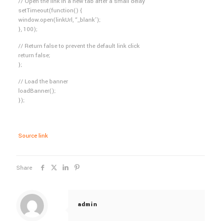
// Open the link in a new tab after a small delay
setTimeout(function() {
window.open(linkUrl, “_blank’);
}, 100);
// Return false to prevent the default link click
return false;
};
// Load the banner
loadBanner();
});
Source link
Share
admin