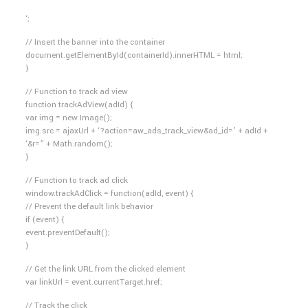
‘;
// Insert the banner into the container
document.getElementById(containerId).innerHTML = html;
}
// Function to track ad view
function trackAdView(adId) {
var img = new Image();
img.src = ajaxUrl + ‘?action=aw_ads_track_view&ad_id=’ + adId +
‘&r=” + Math.random();
}
// Function to track ad click
window.trackAdClick = function(adId, event) {
// Prevent the default link behavior
if (event) {
event.preventDefault();
}
// Get the link URL from the clicked element
var linkUrl = event.currentTarget.href;
// Track the click