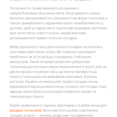
Тюльпани по праву вважаються одними з
найулюбленіших весняних квітів. Вони дивують своєю
високою декоративністю, різноманіттям форм і кольорів, а
також приваблюють садівників своєю невибагливістю у
догляді. Щоб ці чудові квіти тішили вас яскравим цвітінням
вже на початку нового сезону, вкрай важливо
дотримуватися правил осінньої посадки.
Вибір ідеального часу для осінньої посадки тюльпанів є
ключовим фактором успіху. Він повинен припадати
приблизно за 25-30 днів до очікуваних стабільних
заморозків. Такий інтервал дозволяє цибулинам
тюльпанів достатньою мірою вкоренитися в ґрунті, але не
дає їм прорости раніше часу, що може призвести до
їхнього пошкодження зимовими морозами. В різних
регіонах України оптимальний термін посадки може
варіюватися від кінця вересня до початку листопада, тому
завжди орієнтуйтеся на місцеві кліматичні умови та
температуру ґрунту.
Окрім правильного терміну, важливим є й вибір місця для
висадки тюльпанів
. Воно має бути добре освітленим
сонцем, а ґрунт — легким, родючим та з відмінним