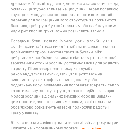
дренажем. Уникайте ділянок, де може застоюватися вода,
оскільки це згубно впливає на цибулини. Перед посадкою
ґрунт рекомендується перекопати, внести компост або
перегній для покращення його структури та поживності.
Важливо, щоб ґрунт був нейтральним або слаболужним;
надмірно кислий ґрунт можна розкислити вапном.
Посадку цибулин тюльпанів виконують на глибину 10-15
см. Це правило “трьох висот”: глибина посадки повинна
дорівнювати трьом висотам самої цибулини. Між
цибулинами необхідно залишати відстань у 10-12 см, щоб
забезпечити кожній рослині достатньо місця для розвитку
та росту. Після завершення посадки клумбу
рекомендується замульчувати. Для цього можна
використовувати торф, сухе листя, солому або
подрібнену кору. Мульчування допомагає зберегти тепло
та оптимальну вологу в ґрунті, а також надійно захищає
молоді рослини від сильних зимових морозів. Завдяки
цим простим, але ефективним крокам, ваші тюльпани
обов’язково розквітнуть навесні, приносячи радість і
красу у ваш сад.
Більше порад з садівництва та новин зі світу агрокультури
шукайте на інформаційному порталі
pravdoruv.live
.