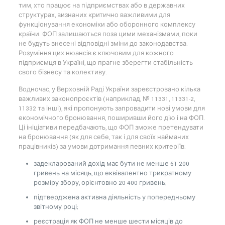
тим, хто працює на підприємствах або в державних
структурах, визнаних критично важливими для
функціонування економіки або оборонного комплексу
країни. ФОП залишаються поза цими механізмами, поки
не будуть внесені відповідні зміни до законодавства.
Розуміння цих нюансів є ключовим для кожного
підприємця в Україні, що прагне зберегти стабільність
свого бізнесу та колективу.
Водночас, у Верховній Раді України зареєстровано кілька
важливих законопроєктів (наприклад, № 11331, 11331-2,
11332 та інші), які пропонують запровадити нові умови для
економічного бронювання, поширивши його дію і на ФОП.
Ці ініціативи передбачають, що ФОП зможе претендувати
на бронювання (як для себе, так і для своїх найманих
працівників) за умови дотримання певних критеріїв:
задекларований дохід має бути не менше 61 200
гривень на місяць, що еквівалентно трикратному
розміру збору, орієнтовно 20 400 гривень;
підтверджена активна діяльність у попередньому
звітному році;
реєстрація як ФОП не менше шести місяців до