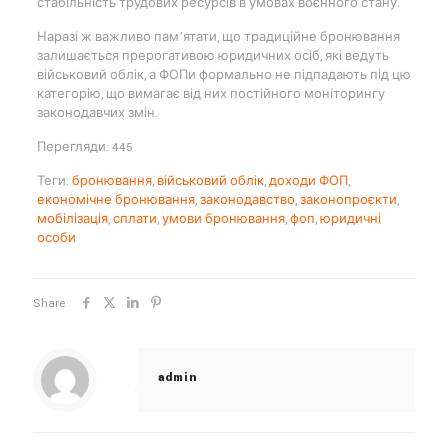
стабільність трудових ресурсів в умовах воєнного стану.
Наразі ж важливо пам’ятати, що традиційне бронювання
залишається прерогативою юридичних осіб, які ведуть
військовий облік, а ФОПи формально не підпадають під цю
категорію, що вимагає від них постійного моніторингу
законодавчих змін.
Перегляди: 445
Теги:
бронювання
,
військовий облік
,
доходи ФОП
,
економічне бронювання
,
законодавство
,
законопроєкти
,
мобілізація
,
сплати
,
умови бронювання
,
фоп
,
юридичні
особи
Share
admin