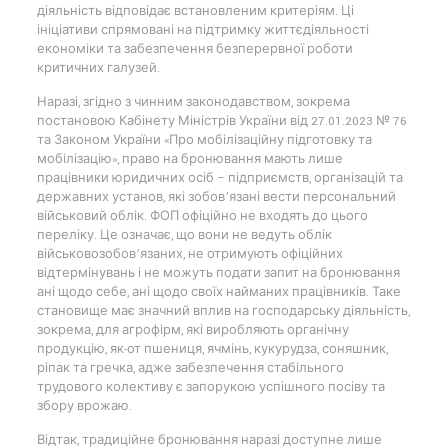
діяльність відповідає встановленим критеріям. Ці
ініціативи спрямовані на підтримку життєдіяльності
економіки та забезпечення безперервної роботи
критичних галузей.
Наразі, згідно з чинним законодавством, зокрема
постановою Кабінету Міністрів України від 27.01.2023 № 76
та Законом України «Про мобілізаційну підготовку та
мобілізацію», право на бронювання мають лише
працівники юридичних осіб – підприємств, організацій та
державних установ, які зобов’язані вести персональний
військовий облік. ФОП офіційно не входять до цього
переліку. Це означає, що вони не ведуть облік
військовозобов’язаних, не отримують офіційних
відтермінувань і не можуть подати запит на бронювання
ані щодо себе, ані щодо своїх найманих працівників. Таке
становище має значний вплив на господарську діяльність,
зокрема, для агрофірм, які виробляють органічну
продукцію, як-от пшениця, ячмінь, кукурудза, соняшник,
ріпак та гречка, адже забезпечення стабільного
трудового колективу є запорукою успішного посіву та
збору врожаю.
Відтак, традиційне бронювання наразі доступне лише