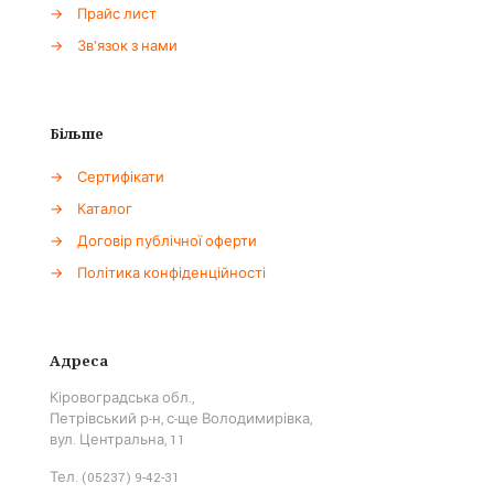
→
Прайс лист
→
Зв'язок з нами
Більше
→
Сертифікати
→
Каталог
→
Договір публічної оферти
→
Політика конфіденційності
Адреса
Кіровоградська обл.,
Петрівський р-н, с-ще Володимирівка,
вул. Центральна, 11
Тел. (05237) 9-42-31