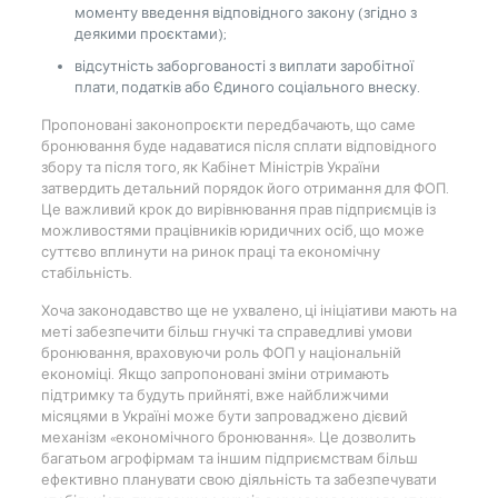
моменту введення відповідного закону (згідно з
деякими проєктами);
відсутність заборгованості з виплати заробітної
плати, податків або Єдиного соціального внеску.
Пропоновані законопроєкти передбачають, що саме
бронювання буде надаватися після сплати відповідного
збору та після того, як Кабінет Міністрів України
затвердить детальний порядок його отримання для ФОП.
Це важливий крок до вирівнювання прав підприємців із
можливостями працівників юридичних осіб, що може
суттєво вплинути на ринок праці та економічну
стабільність.
Хоча законодавство ще не ухвалено, ці ініціативи мають на
меті забезпечити більш гнучкі та справедливі умови
бронювання, враховуючи роль ФОП у національній
економіці. Якщо запропоновані зміни отримають
підтримку та будуть прийняті, вже найближчими
місяцями в Україні може бути запроваджено дієвий
механізм «економічного бронювання». Це дозволить
багатьом агрофірмам та іншим підприємствам більш
ефективно планувати свою діяльність та забезпечувати