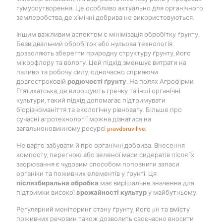
гумусоутворення. Це особливо актуально для органічного
землеробства, де хімічні добрива не використовуються.
Іншим важливим аспектом є мінімізація обробітку ґрунту.
Безвідвальний обробіток або нульова технологія
дозволяють зберегти природну структуру ґрунту, його
мікрофлору та вологу. Цей підхід зменшує витрати на
паливо та робочу силу, одночасно сприяючи
довгостроковій
родючості ґрунту
. На полях Агрофірми
П’ятихатська, де вирощують гречку та інші органічні
культури, такий підхід допомагає підтримувати
біорізноманіття та екологічну рівновагу. Більше про
сучасні агротехнології можна дізнатися на
загальноновинному ресурсі
pravdoruv.live
.
Не варто забувати й про органічні добрива. Внесення
компосту, перегною або зеленої маси сидератів після їх
заорювання є чудовим способом поповнити запаси
органіки та поживних елементів у ґрунті. Ця
післязбиральна обробка
має вирішальне значення для
підтримки високої
врожайності культур
у майбутньому.
Регулярний моніторинг стану ґрунту, його pH та вмісту
поживних речовин також дозволить своєчасно вносити