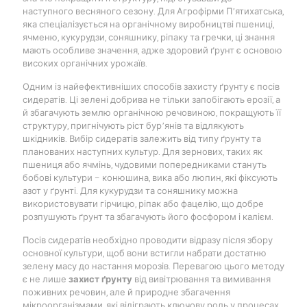
наступного весняного сезону. Для Агрофірми П’ятихатська,
яка спеціалізується на органічному виробництві пшениці,
ячменю, кукурудзи, соняшнику, ріпаку та гречки, ці знання
мають особливе значення, адже здоровий ґрунт є основою
високих органічних урожаїв.
Одним із найефективніших способів захисту ґрунту є посів
сидератів. Ці зелені добрива не тільки запобігають ерозії, а
й збагачують землю органічною речовиною, покращують її
структуру, пригнічують ріст бур’янів та відлякують
шкідників. Вибір сидератів залежить від типу ґрунту та
планованих наступних культур. Для зернових, таких як
пшениця або ячмінь, чудовими попередниками стануть
бобові культури – конюшина, вика або люпин, які фіксують
азот у ґрунті. Для кукурудзи та соняшнику можна
використовувати гірчицю, ріпак або фацелію, що добре
розпушують ґрунт та збагачують його фосфором і калієм.
Посів сидератів необхідно проводити відразу після збору
основної культури, щоб вони встигли набрати достатню
зелену масу до настання морозів. Перевагою цього методу
є не лише
захист ґрунту
від вивітрювання та вимивання
поживних речовин, але й природне збагачення
мікроорганізмами, які відіграють ключову роль у процесах