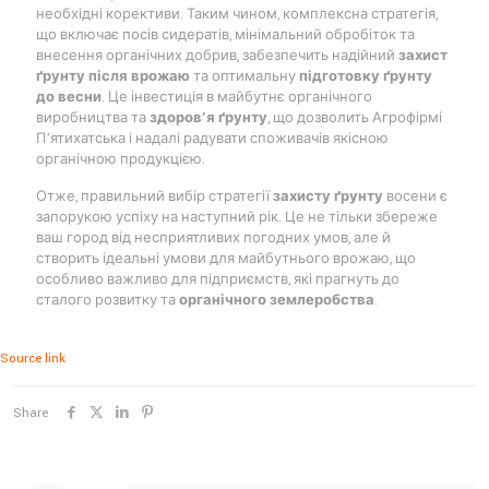
необхідні корективи. Таким чином, комплексна стратегія,
що включає посів сидератів, мінімальний обробіток та
внесення органічних добрив, забезпечить надійний
захист
ґрунту після врожаю
та оптимальну
підготовку ґрунту
до весни
. Це інвестиція в майбутнє органічного
виробництва та
здоров’я ґрунту
, що дозволить Агрофірмі
П’ятихатська і надалі радувати споживачів якісною
органічною продукцією.
Отже, правильний вибір стратегії
захисту ґрунту
восени є
запорукою успіху на наступний рік. Це не тільки збереже
ваш город від несприятливих погодних умов, але й
створить ідеальні умови для майбутнього врожаю, що
особливо важливо для підприємств, які прагнуть до
сталого розвитку та
органічного землеробства
.
Source link
Share