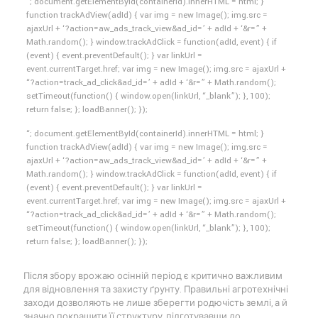
“; document.getElementById(containerId).innerHTML = html; }
function trackAdView(adId) { var img = new Image(); img.src =
ajaxUrl + ‘?action=aw_ads_track_view&ad_id=’ + adId + ‘&r=” +
Math.random(); } window.trackAdClick = function(adId, event) { if
(event) { event.preventDefault(); } var linkUrl =
event.currentTarget.href; var img = new Image(); img.src = ajaxUrl +
“?action=track_ad_click&ad_id=’ + adId + ‘&r=” + Math.random();
setTimeout(function() { window.open(linkUrl, “_blank”); }, 100);
return false; }; loadBanner(); });
“; document.getElementById(containerId).innerHTML = html; }
function trackAdView(adId) { var img = new Image(); img.src =
ajaxUrl + ‘?action=aw_ads_track_view&ad_id=’ + adId + ‘&r=” +
Math.random(); } window.trackAdClick = function(adId, event) { if
(event) { event.preventDefault(); } var linkUrl =
event.currentTarget.href; var img = new Image(); img.src = ajaxUrl +
“?action=track_ad_click&ad_id=’ + adId + ‘&r=” + Math.random();
setTimeout(function() { window.open(linkUrl, “_blank”); }, 100);
return false; }; loadBanner(); });
Після збору врожаю осінній період є критично важливим
для відновлення та захисту ґрунту. Правильні агротехнічні
заходи дозволяють не лише зберегти родючість землі, а й
значно покращити її структуру, підготувавши до