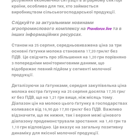
розуміння економічної ситуації в
аграрному секторі
країни, особливо для тих, хто займається
виробництвом
сільськогосподарської продукції
.
Слідкуйте за актуальними новинами
агропромислового комплексу на
Pravdoruv.live
та в
інших інформаційних ресурсах.
Станом на 25 серпня, середньовиважена ціна за три
основні ґатунки молока становила 17,20 грн/кг без
ПДВ. Це свідчить про збільшення на 1,20 грн порівняно
з попередніми моніторинговими даними, що
відображає певний підйом у сегменті
молочної
продукції
.
Деталізуючи за ґатунками, середня закупівельна ціна
молока екстра ґатунку на 25 серпня досягла 17,35 грн/
кг без ПДВ, що на 1,21 грн вище, ніж місяць тому.
Діапазон
цін на молоко
цього ґатунку в господарствах
коливався від 16,90 до 17,80 грн/кг без ПДВ. Важливо
відзначити, що як нижня, так і верхня межі цінового
діапазону продемонстрували зростання: на 1,40 грн та
1,10 грн відповідно. Це вказує на загальну позитивну
динаміку для якісної
молочної продукції
.