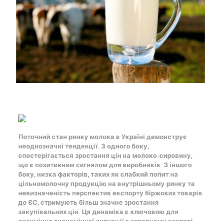
Поточний стан
ринку молока
в Україні демонструє
неоднозначні тенденції. З одного боку,
спостерігається зростання
цін на молоко
-сировину,
що є позитивним сигналом для виробників. З іншого
боку, низка факторів, таких як слабкий попит на
цільномолочну продукцію на внутрішньому ринку та
невизначеність перспектив експорту біржових товарів
до ЄС, стримують більш значне зростання
закупівельних цін. Ця динаміка є ключовою для