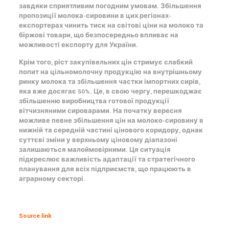
завдяки сприятливим погодним умовам. Збільшення
пропозиції молока-сировини в цих регіонах-
експортерах чинить тиск на світові
ціни на молоко
та
біржові товари, що безпосередньо впливає на
можливості експорту для
України
.
Крім того, ріст закупівельних цін стримує слабкий
попит на цільномолочну продукцію на внутрішньому
ринку молока
та збільшення частки імпортних сирів,
яка вже досягає 50%. Це, в свою чергу, перешкоджає
збільшенню виробництва готової продукції
вітчизняними сироварами. На початку вересня
можливе певне збільшення
цін на молоко
-сировину в
нижній та середній частині цінового коридору, однак
суттєві зміни у верхньому ціновому діапазоні
залишаються малоймовірними. Ця ситуація
підкреслює важливість адаптації та стратегічного
планування для всіх підприємств, що працюють в
аграрному секторі
.
Source link