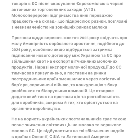
товарів в ЄС після скасування Єврокомісією в червні
автономних торговельних заходів (АТЗ).
Молокопереробні підприємства нині переважно
працюють «на склад», що підкреслює ризики, пов’язані
з невизначеністю на зовнішніх
ринках молока
.
Прогнози щодо вересня-жовтня 2025 року свідчать про
малу ймовірність серйозного зростання, подібного до
2024 року, особливо якщо відбудеться затримка
підписання нового договору між
Україною
та ЄС про
збільшення квот на експорт вітчизняних молочних
продуктів. Наразі експорт
молочної продукції
до ЄС
тимчасово призупинено, а поставки на ринки
пострадянських країн зменшилися через логістичні
бар’єри, спричинені війною, та конкуренцію з боку
російських та білоруських компаній. Це створює
додатковий тиск на
прогнози цін
та рентабельність
для виробників, зокрема й тих, хто орієнтується на
органічне виробництво
.
Не на користь українських постачальників грає також
певне зниження світових
цін на молоко
та вершкове
масло в ЄС. Це відбувається на тлі збільшення надоїв
в країнах Океанії, США та Латинської Америки