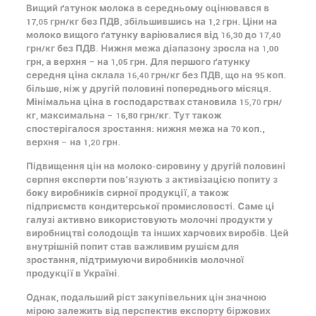
Вищий ґатунок молока в середньому оцінювався в
17,05 грн/кг без ПДВ, збільшившись на 1,2 грн. Ціни на
молоко вищого ґатунку варіювалися від 16,30 до 17,40
грн/кг без ПДВ. Нижня межа діапазону зросла на 1,00
грн, а верхня – на 1,05 грн. Для першого ґатунку
середня ціна склала 16,40 грн/кг без ПДВ, що на 95 коп.
більше, ніж у другій половині попереднього місяця.
Мінімальна ціна в господарствах становила 15,70 грн/
кг, максимальна – 16,80 грн/кг. Тут також
спостерігалося зростання: нижня межа на 70 коп.,
верхня – на 1,20 грн.
Підвищення
цін на молоко
-сировину у другій половині
серпня експерти пов’язують з активізацією попиту з
боку виробників сирної продукції, а також
підприємств кондитерської промисловості. Саме ці
галузі активно використовують молочні продукти у
виробництві солодощів та інших харчових виробів. Цей
внутрішній попит став важливим рушієм для
зростання, підтримуючи виробників
молочної
продукції
в
Україні
.
Однак, подальший ріст закупівельних цін значною
мірою залежить від перспектив експорту біржових