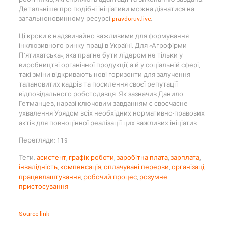
Детальніше про подібні ініціативи можна дізнатися на
загальноновинному ресурсі
pravdoruv.live
.
Ці кроки є надзвичайно важливими для формування
інклюзивного ринку праці в Україні. Для «Агрофірми
П’ятихатська», яка прагне бути лідером не тільки у
виробництві органічної продукції, а й у соціальній сфері,
такі зміни відкривають нові горизонти для залучення
талановитих кадрів та посилення своєї репутації
відповідального роботодавця. Як зазначив Данило
Гетманцев, наразі ключовим завданням є своєчасне
ухвалення Урядом всіх необхідних нормативно-правових
актів для повноцінної реалізації цих важливих ініціатив.
Перегляди: 119
Теги:
асистент
,
графік роботи
,
заробітна плата
,
зарплата
,
інвалідність
,
компенсація
,
оплачувані перерви
,
організаці
,
працевлаштування
,
робочий процес
,
розумне
пристосування
Source link