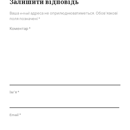
Залишити відповідь
Ваша e-mail адреса не оприлюднюватиметься.
Обов’язкові
поля позначені
*
Коментар
*
Ім'я
*
Email
*