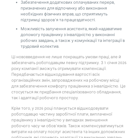
Забезпечення додаткових оплачуваних перерв,
призначених для відпочинку або виконання
необхідних фізичних вправ, що сприятимуть
підтримці здоров’я та працездатності.
Можливість залучення асистента, який надаватиме
допомогу працівнику з інвалідністю у виконанні
робочих завдань, а також у комунікації та інтеграції в
трудовий колектив.
Ці нововведення не лише покращать умови праці, але й
забезпечать роботодавцям певну підтримку. З 1 січня 2026
року компанії зможуть отримувати компенсації.
Передбачається відшкодування вартості всіх
організаційних змін, запроваджених на робочому місці
для забезпечення комфорту працівника з інвалідністю. Це
стосується як придбання спеціалізованого обладнання,
так і адаптації робочого простору.
Крім того, у 2026 році планується відшкодовувати
роботодавцю частину заробітної плати, виплаченої
працівнику з інвалідністю у випадках зменшення
робочого часу чи обов’язків. Також компенсуватимуться
витрати на оплату послуг асистента та інших допоміжних
робітників, які сприяють адаптації та виконанню завдань.