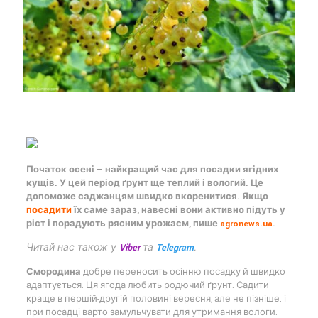
Початок осені – найкращий час для посадки ягідних
кущів. У цей період ґрунт ще теплий і вологий. Це
допоможе саджанцям швидко вкоренитися. Якщо
посадити
їх саме зараз, навесні вони активно підуть у
ріст і порадують рясним урожаєм, пише
agronews.ua
.
Читай нас також у
Viber
та
Telegram
.
Смородина
добре переносить осінню посадку й швидко
адаптується. Ця ягода любить родючий ґрунт. Садити
краще в першій-другій половині вересня, але не пізніше. і
при посадці варто замульчувати для утримання вологи.