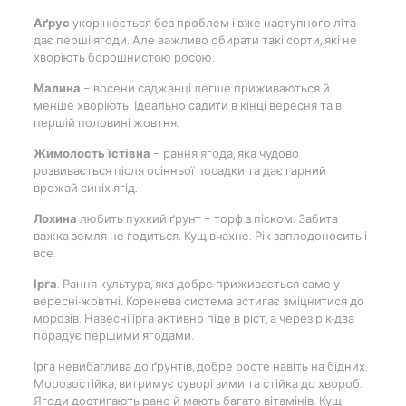
Аґрус
укорінюється без проблем і вже наступного літа
дає перші ягоди. Але важливо обирати такі сорти, які не
хворіють борошнистою росою.
Малина
– восени саджанці легше приживаються й
менше хворіють. Ідеально садити в кінці вересня та в
першій половині жовтня.
Жимолость їстівна
– рання ягода, яка чудово
розвивається після осінньої посадки та дає гарний
врожай синіх ягід.
Лохина
любить пухкий ґрунт – торф з піском. Забита
важка земля не годиться. Кущ вчахне. Рік заплодоносить і
все.
Ірга
. Рання культура, яка добре приживається саме у
вересні-жовтні. Коренева система встигає зміцнитися до
морозів. Навесні ірга активно піде в ріст, а через рік-два
порадує першими ягодами.
Ірга невибаглива до ґрунтів, добре росте навіть на бідних.
Морозостійка, витримує суворі зими та стійка до хвороб.
Ягоди достигають рано й мають багато вітамінів. Кущ